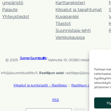
ympäristö
Karttarekisteri
Palaute
Kilpailut ja tapahtumat
Yhteystiedot
Kuvapankki
V
Tilastot
K
Suunnistaja-lehti
Verkkokauppa
Suomen Suunnistusliitto
© 2025 ·
· Valimotie 10, 00380 Helsinki, Finland
Parhaan kok
info(a)suunnistusliitto.fi,
Rastilipun asiat
: rastilippu(a)suunnistusliitto.fi
tallentaaks
hyväksymine
selauskäyttä
Kilpailut ja kuntorastit – Rastilippu
:::
Rastilipun ohjeet
jättäminen t
RSS
H