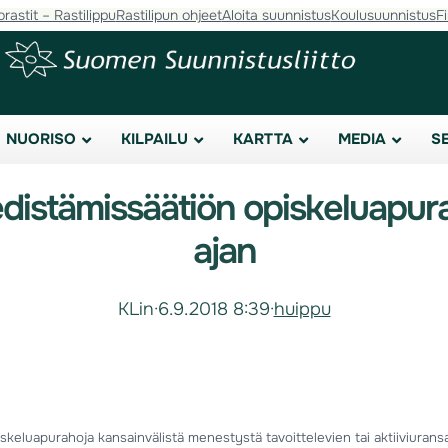
orastit – Rastilippu
Rastilipun ohjeet
Aloita suunnistus
Koulusuunnistus
F
NUORISO
KILPAILU
KARTTA
MEDIA
S
edistämissäätiön opiskeluapu
ajan
KLin
·
6.9.2018 8:39
·
huippu
keluapurahoja kansainvälistä menestystä tavoittelevien tai aktiiviuransa