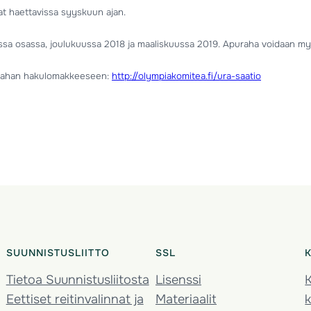
at haettavissa syyskuun ajan.
 osassa, joulukuussa 2018 ja maaliskuussa 2019. Apuraha voidaan myö
purahan hakulomakkeeseen:
http://olympiakomitea.fi/ura-saatio
SUUNNISTUSLIITTO
SSL
Tietoa Suunnistusliitosta
Lisenssi
K
Eettiset reitinvalinnat ja
Materiaalit
k