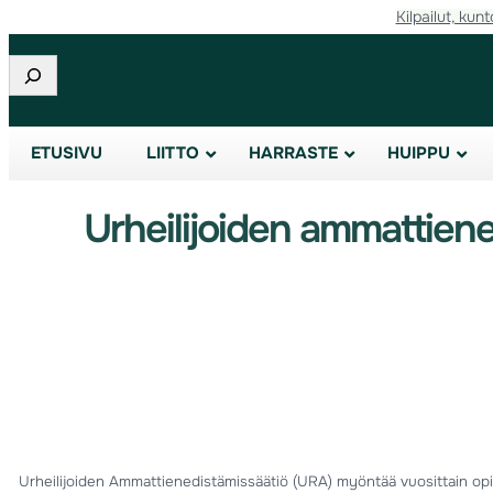
Kilpailut, kunt
Etsi
ETUSIVU
LIITTO
HARRASTE
HUIPPU
Urheilijoiden ammattien
Urheilijoiden Ammattienedistämissäätiö (URA) myöntää vuosittain opis