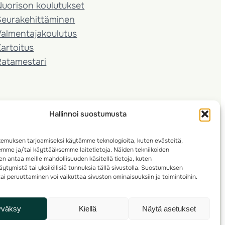
Nuorison koulutukset
Seura­kehittäminen
almentaja­koulutus
artoitus
Ratamestari
Hallinnoi suostumusta
emuksen tarjoamiseksi käytämme teknologioita, kuten evästeitä,
emme ja/tai käyttääksemme laitetietoja. Näiden tekniikoiden
n antaa meille mahdollisuuden käsitellä tietoja, kuten
ytymistä tai yksilöllisiä tunnuksia tällä sivustolla. Suostumuksen
ai peruuttaminen voi vaikuttaa sivuston ominaisuuksiin ja toimintoihin.
yväksy
Kiellä
Näytä asetukset