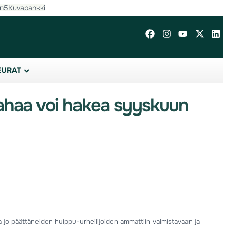
in5
Kuvapankki
EURAT
rahaa voi hakea syyskuun
 jo päättäneiden huippu-urheilijoiden ammattiin valmistavaan ja