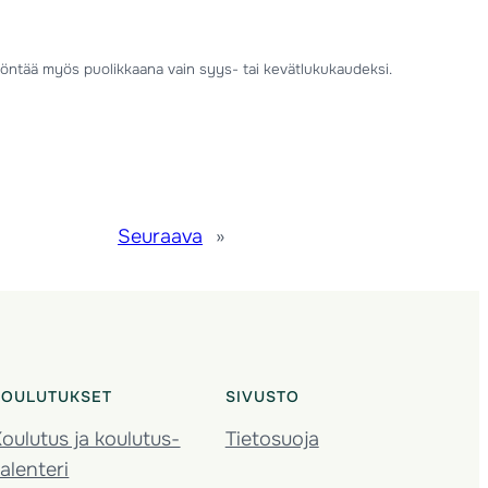
ntää myös puolikkaana vain syys- tai kevätlukukaudeksi.
Seuraava
»
KOULUTUKSET
SIVUSTO
oulutus ja koulutus­
Tietosuoja
alenteri