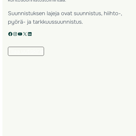
Suunnistuksen lajeja ovat suunnistus, hiihto-,
pyörä- ja tarkkuussuunnistus.
Facebook
Instagram
YouTube
X
LinkedIn
Tilaa uutiskirje