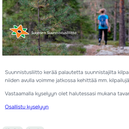
Suunnistusliitto kerää palautetta suunnistajilta kilp
niiden avulla voimme jatkossa kehittää mm. kilpail
Vastaamalla kyselyyn olet halutessasi mukana tava
Osallistu kyselyyn