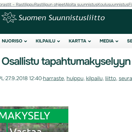
orastit – Rastilippu
Rastilipun ohjeet
Aloita suunnistus
Koulusuunnistus
F
NUORISO
KILPAILU
KARTTA
MEDIA
S
Osallistu tapahtumakyselyyn
PL
·
27.9.2018 12:40
·
harraste
, 
huippu
, 
kilpailu
, 
liitto
, 
seura