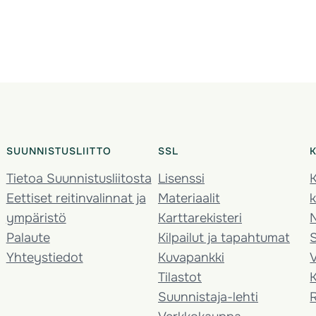
SUUNNISTUSLIITTO
SSL
Tietoa Suunnistusliitosta
Lisenssi
K
Eettiset reitinvalinnat ja
Materiaalit
k
ympäristö
Karttarekisteri
Palaute
Kilpailut ja tapahtumat
Yhteystiedot
Kuvapankki
V
Tilastot
K
Suunnistaja-lehti