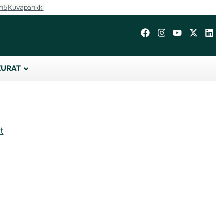
in5
Kuvapankki
EURAT
t