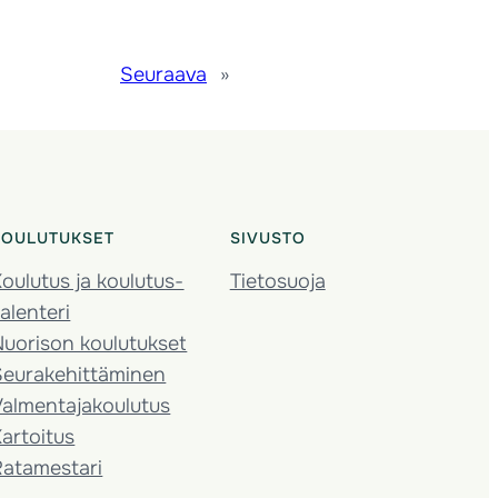
Seuraava
»
KOULUTUKSET
SIVUSTO
oulutus ja koulutus­
Tietosuoja
alenteri
Nuorison koulutukset
Seura­kehittäminen
almentaja­koulutus
artoitus
Ratamestari