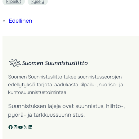
kilpailut
kysely
«
Edellinen
Suomen Suunnistusliitto tukee suunnistusseurojen
edellytyksiä tarjota laadukasta kilpailu-, nuoriso- ja
kuntosuunnistustoimintaa.
Suunnistuksen lajeja ovat suunnistus, hiihto-,
pyörä- ja tarkkuussuunnistus.
Facebook
Instagram
YouTube
X
LinkedIn