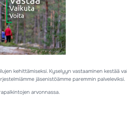
ailujen kehittämiseksi. Kyselyyn vastaaminen kestää vain
ujärjestelmiämme jäsenistöämme paremmin palveleviksi.
rapalkintojen arvonnassa.