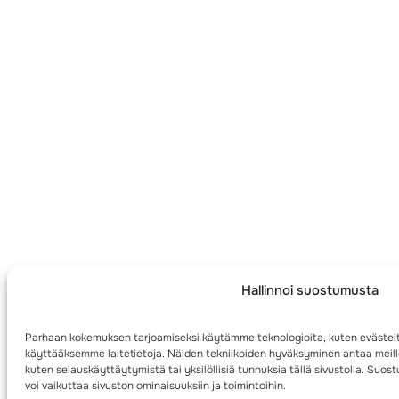
Hallinnoi suostumusta
Parhaan kokemuksen tarjoamiseksi käytämme teknologioita, kuten evästeit
käyttääksemme laitetietoja. Näiden tekniikoiden hyväksyminen antaa meille
kuten selauskäyttäytymistä tai yksilöllisiä tunnuksia tällä sivustolla. Su
voi vaikuttaa sivuston ominaisuuksiin ja toimintoihin.