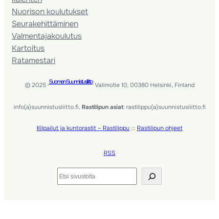
Nuorison koulutukset
Seura­kehittäminen
Valmentaja­koulutus
Kartoitus
Ratamestari
Suomen Suunnistusliitto
© 2025 ·
· Valimotie 10, 00380 Helsinki, Finland
info(a)suunnistusliitto.fi,
Rastilipun asiat
: rastilippu(a)suunnistusliitto.fi
Kilpailut ja kuntorastit – Rastilippu
:::
Rastilipun ohjeet
RSS
Etsi