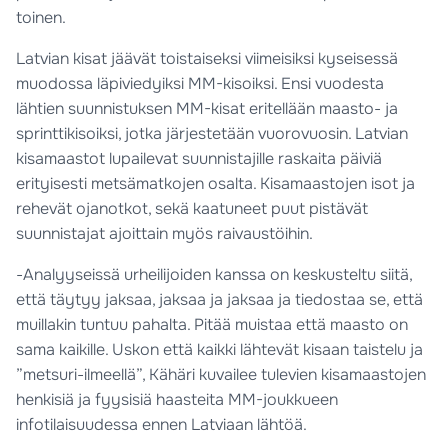
toinen.
Latvian kisat jäävät toistaiseksi viimeisiksi kyseisessä
muodossa läpiviedyiksi MM-kisoiksi. Ensi vuodesta
lähtien suunnistuksen MM-kisat eritellään maasto- ja
sprinttikisoiksi, jotka järjestetään vuorovuosin. Latvian
kisamaastot lupailevat suunnistajille raskaita päiviä
erityisesti metsämatkojen osalta. Kisamaastojen isot ja
rehevät ojanotkot, sekä kaatuneet puut pistävät
suunnistajat ajoittain myös raivaustöihin.
-Analyyseissä urheilijoiden kanssa on keskusteltu siitä,
että täytyy jaksaa, jaksaa ja jaksaa ja tiedostaa se, että
muillakin tuntuu pahalta. Pitää muistaa että maasto on
sama kaikille. Uskon että kaikki lähtevät kisaan taistelu ja
”metsuri-ilmeellä”, Kähäri kuvailee tulevien kisamaastojen
henkisiä ja fyysisiä haasteita MM-joukkueen
infotilaisuudessa ennen Latviaan lähtöä.