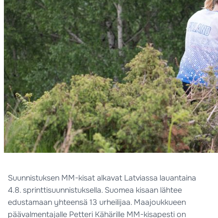
Suunnistuksen MM-kisat alkavat Latviassa lauantaina
4.8. sprinttisuunnistuksella. Suomea kisaan lähtee
edustamaan yhteensä 13 urheilijaa. Maajoukkueen
päävalmentajalle Petteri Kähärille MM-kisapesti on