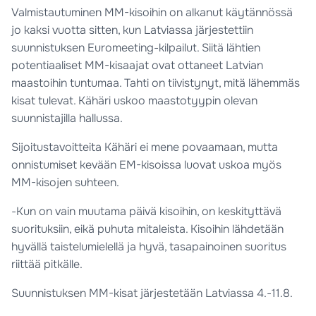
Valmistautuminen MM-kisoihin on alkanut käytännössä
jo kaksi vuotta sitten, kun Latviassa järjestettiin
suunnistuksen Euromeeting-kilpailut. Siitä lähtien
potentiaaliset MM-kisaajat ovat ottaneet Latvian
maastoihin tuntumaa. Tahti on tiivistynyt, mitä lähemmäs
kisat tulevat. Kähäri uskoo maastotyypin olevan
suunnistajilla hallussa.
Sijoitustavoitteita Kähäri ei mene povaamaan, mutta
onnistumiset kevään EM-kisoissa luovat uskoa myös
MM-kisojen suhteen.
-Kun on vain muutama päivä kisoihin, on keskityttävä
suorituksiin, eikä puhuta mitaleista. Kisoihin lähdetään
hyvällä taistelumielellä ja hyvä, tasapainoinen suoritus
riittää pitkälle.
Suunnistuksen MM-kisat järjestetään Latviassa 4.-11.8.