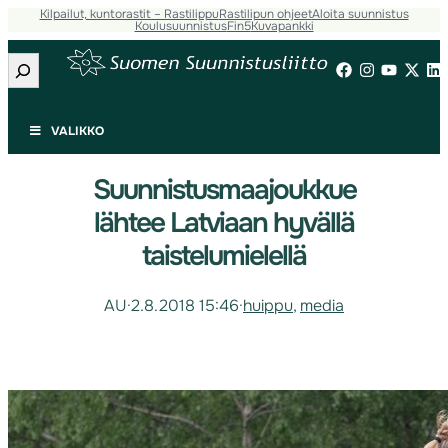
Kilpailut, kuntorastit – Rastilippu
Rastilipun ohjeet
Aloita suunnistus
Koulusuunnistus
Fin5
Kuvapankki
Etsi
VALIKKO
Suunnistusmaajoukkue
lähtee Latviaan hyvällä
taistelumielellä
AU
·
2.8.2018 15:46
·
huippu
, 
media