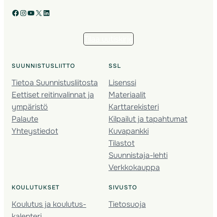
Facebook
Instagram
YouTube
X
LinkedIn
Tilaa uutiskirje
SUUNNISTUSLIITTO
SSL
Tietoa Suunnistusliitosta
Lisenssi
Eettiset reitinvalinnat ja
Materiaalit
ympäristö
Karttarekisteri
Palaute
Kilpailut ja tapahtumat
Yhteystiedot
Kuvapankki
Tilastot
Suunnistaja-lehti
Verkkokauppa
KOULUTUKSET
SIVUSTO
Koulutus ja koulutus­
Tietosuoja
kalenteri