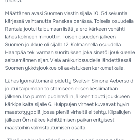
tulosta.
Määttänen avasi Suomen viestin sijalla 10, 54 sekuntia
kärjessä vaihtanutta Ranskaa perässä. Toisella osuudella
Rantala joutui taipumaan lisää ja ero kärkeen venähti
lähes kolmeen minuuttiin. Toisen osuuden jälkeen
Suomen joukkue oli sijalla 12. Kolmannella osuudella
Haanpää teki varman suorituksen joka sinetöi joukkueelle
seitsemännen sijan. Vielä ankkuriosuudelle lähdettäessä
Suomen ykkösjoukkue oli aavistuksen karkumatkalla.
Lähes lyömättömänä pidetty Sveitsin Simona Aebersold
joutui taipumaan toistamiseen eilisen keskimatkan
jälkeen. Iso pummi puolenvälin jälkeen tiputti joukkueen
kärkipaikalta sijalle 6. Huippujen virheet kuvaavat hyvin
maastotyyppiä, jossa pieniä virheitä ei tehty. Kilpailujen
jälkeen Örn näkee kehittämisen paikan erityisesti
maastoihin valmistautumisen osalta.