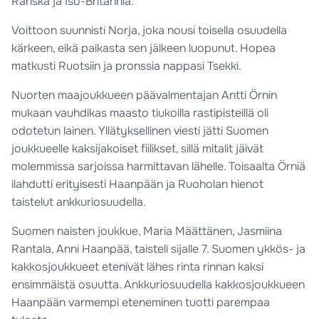
Ranska ja Iso-Britannia.
Voittoon suunnisti Norja, joka nousi toisella osuudella
kärkeen, eikä paikasta sen jälkeen luopunut. Hopea
matkusti Ruotsiin ja pronssia nappasi Tsekki.
Nuorten maajoukkueen päävalmentajan Antti Örnin
mukaan vauhdikas maasto tiukoilla rastipisteillä oli
odotetun lainen. Yllätyksellinen viesti jätti Suomen
joukkueelle kaksijakoiset fiilikset, sillä mitalit jäivät
molemmissa sarjoissa harmittavan lähelle. Toisaalta Örniä
ilahdutti erityisesti Haanpään ja Ruoholan hienot
taistelut ankkuriosuudella.
Suomen naisten joukkue, Maria Määttänen, Jasmiina
Rantala, Anni Haanpää, taisteli sijalle 7. Suomen ykkös- ja
kakkosjoukkueet etenivät lähes rinta rinnan kaksi
ensimmäistä osuutta. Ankkuriosuudella kakkosjoukkueen
Haanpään varmempi eteneminen tuotti parempaa