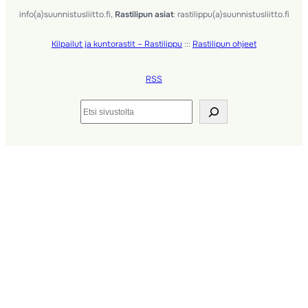
info(a)suunnistusliitto.fi,
Rastilipun asiat
: rastilippu(a)suunnistusliitto.fi
Kilpailut ja kuntorastit – Rastilippu
:::
Rastilipun ohjeet
RSS
Etsi