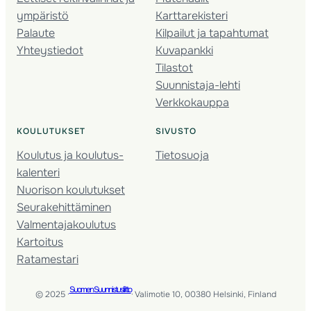
ympäristö
Karttarekisteri
Palaute
Kilpailut ja tapahtumat
Yhteystiedot
Kuvapankki
Tilastot
Suunnistaja-lehti
Verkkokauppa
KOULUTUKSET
SIVUSTO
Koulutus ja koulutus­
Tietosuoja
kalenteri
Nuorison koulutukset
Seura­kehittäminen
Valmentaja­koulutus
Kartoitus
Ratamestari
Suomen Suunnistusliitto
© 2025 ·
· Valimotie 10, 00380 Helsinki, Finland