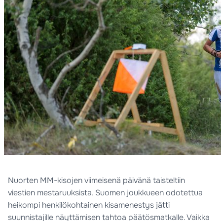
Nuorten MM-kisojen viimeisenä päivänä taisteltiin
viestien mestaruuksista. Suomen joukkueen odotettua
heikompi henkilökohtainen kisamenestys jätti
suunnistajille näyttämisen tahtoa päätösmatkalle. Vaikka