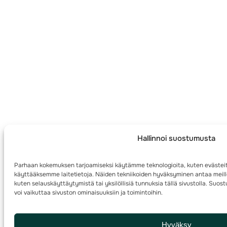
Hallinnoi suostumusta
Parhaan kokemuksen tarjoamiseksi käytämme teknologioita, kuten evästeit
käyttääksemme laitetietoja. Näiden tekniikoiden hyväksyminen antaa meille
kuten selauskäyttäytymistä tai yksilöllisiä tunnuksia tällä sivustolla. Su
voi vaikuttaa sivuston ominaisuuksiin ja toimintoihin.
Hyväksy