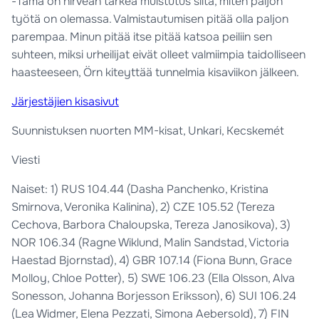
-Tämä on hirveän tärkeä muistutus siitä, miten paljon
työtä on olemassa. Valmistautumisen pitää olla paljon
parempaa. Minun pitää itse pitää katsoa peiliin sen
suhteen, miksi urheilijat eivät olleet valmiimpia taidolliseen
haasteeseen, Örn kiteyttää tunnelmia kisaviikon jälkeen.
Järjestäjien kisasivut
Suunnistuksen nuorten MM-kisat, Unkari, Kecskemét
Viesti
Naiset: 1) RUS 104.44 (Dasha Panchenko, Kristina
Smirnova, Veronika Kalinina), 2) CZE 105.52 (Tereza
Cechova, Barbora Chaloupska, Tereza Janosikova), 3)
NOR 106.34 (Ragne Wiklund, Malin Sandstad, Victoria
Haestad Bjornstad), 4) GBR 107.14 (Fiona Bunn, Grace
Molloy, Chloe Potter), 5) SWE 106.23 (Ella Olsson, Alva
Sonesson, Johanna Borjesson Eriksson), 6) SUI 106.24
(Lea Widmer, Elena Pezzati, Simona Aebersold), 7) FIN