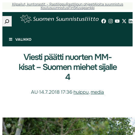
Kilpailut, kuntorastit – Rastilippu
Rastilipun ohjeet
Aloita suunnistus
Koulusuunnistus
Fin5
Kuvapankki
Etsi
VALIKKO
Viesti päätti nuorten MM-
kisat – Suomen miehet sijalle
4
AU
·
14.7.2018 17:36
·
huippu
, 
media