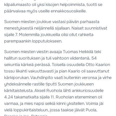
kilpailumaasto oli yksi kisojen helpoimmista, tuotti se
päänvaivaa myös useille ennakkosuosikeille.
Suomen miesten joukkue vastasi päivän parhaasta
menestyksestä neljännellä sijallaan. Naiset suunnistivat
sijalle 7. Molemmilla joukkueilla olisi ollut rahkeita
parempaankin lopputulokseen.
Suomen miesten viestin avaaja Tuomas Heikkilä teki
hallitun suorituksen ja tuli vaihtoon viidentenä, 54
sekuntia kärkeä perässä. Toisella osuudella Otto Kaarion
tossu liikahti vakuuttavasti ja pian Kaario oli saavuttanut
kärkiporukan. Vauhdinpito vaati kuitenkin veronsa ja virhe
yhdeksännelle rastille tiputti Suomen joukkueen
kärkitaistelusta. Akseli Ruohola lähti ankkuriosuudelle
4.24 takamatkalta sijalla 11. Ruoholan eteneminen oli
varmaa, ja mies napsi selkiä kiinni yksitellen. Voimia jäi
vielä loppukiritaisteluun, jossa taakse jäivät Puola,