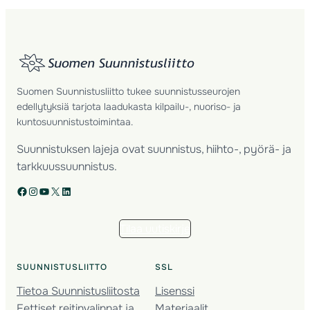
Suomen Suunnistusliitto tukee suunnistusseurojen
edellytyksiä tarjota laadukasta kilpailu-, nuoriso- ja
kuntosuunnistustoimintaa.
Suunnistuksen lajeja ovat suunnistus, hiihto-, pyörä- ja
tarkkuussuunnistus.
Facebook
Instagram
YouTube
X
LinkedIn
Tilaa uutiskirje
SUUNNISTUSLIITTO
SSL
Tietoa Suunnistusliitosta
Lisenssi
Eettiset reitinvalinnat ja
Materiaalit