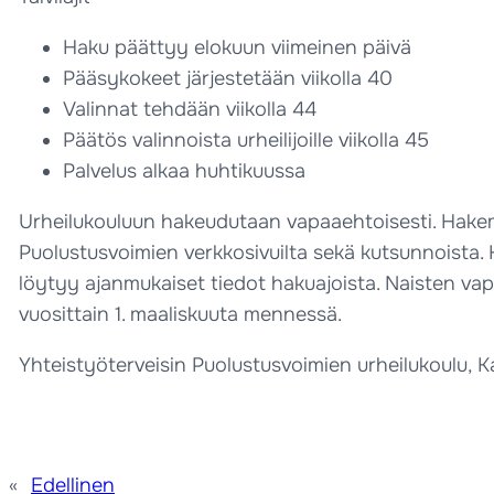
Haku päättyy elokuun viimeinen päivä
Pääsykokeet järjestetään viikolla 40
Valinnat tehdään viikolla 44
Päätös valinnoista urheilijoille viikolla 45
Palvelus alkaa huhtikuussa
Urheilukouluun hakeudutaan vapaaehtoisesti. Hakemi
Puolustusvoimien verkkosivuilta sekä kutsunnoista. K
löytyy ajanmukaiset tiedot hakuajoista. Naisten v
vuosittain 1. maaliskuuta mennessä.
Yhteistyöterveisin Puolustusvoimien urheilukoulu, K
«
Edellinen