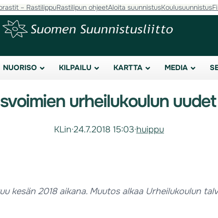
orastit – Rastilippu
Rastilipun ohjeet
Aloita suunnistus
Koulusuunnistus
F
NUORISO
KILPAILU
KARTTA
MEDIA
S
svoimien urheilukoulun uudet
KLin
·
24.7.2018 15:03
·
huippu
 kesän 2018 aikana. Muutos alkaa Urheilukoulun talvil