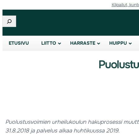
Kilpailut, kunt
Etsi
ETUSIVU
LIITTO
HARRASTE
HUIPPU
Puolustu
Puolustusvoimien urheilukoulun hakuprosessi muuttuu
31.8.2018 ja palvelus alkaa huhtikuussa 2019.