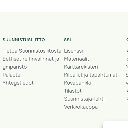
SUUNNISTUSLIITTO
SSL
Tietoa Suunnistusliitosta
Lisenssi
K
Eettiset reitinvalinnat ja
Materiaalit
k
ympäristö
Karttarekisteri
Palaute
Kilpailut ja tapahtumat
Yhteystiedot
Kuvapankki
V
Tilastot
K
Suunnistaja-lehti
Verkkokauppa