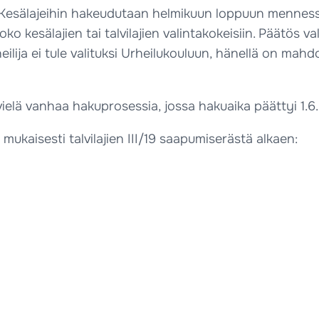
 Kesälajeihin hakeudutaan helmikuun loppuun mennessä
 joko kesälajien tai talvilajien valintakokeisiin. Päätös
eilija ei tule valituksi Urheilukouluun, hänellä on mahd
elä vanhaa hakuprosessia, jossa hakuaika päättyi 1.6.
mukaisesti talvilajien III/19 saapumiserästä alkaen: