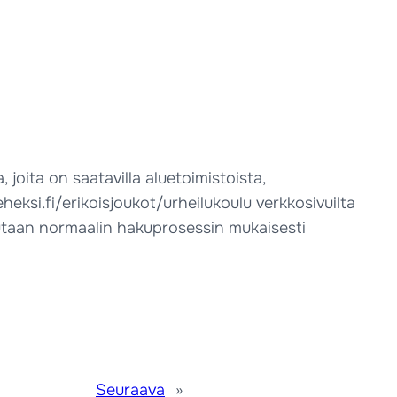
oita on saatavilla aluetoimistoista,
eksi.fi/erikoisjoukot/urheilukoulu verkkosivuilta
utaan normaalin hakuprosessin mukaisesti
Seuraava
»