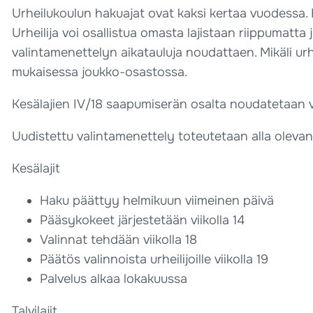
Urheilukoulun hakuajat ovat kaksi kertaa vuodessa.
Urheilija voi osallistua omasta lajistaan riippumatta
valintamenettelyn aikatauluja noudattaen. Mikäli urh
mukaisessa joukko-osastossa.
Kesälajien IV/18 saapumiserän osalta noudatetaan vi
Uudistettu valintamenettely toteutetaan alla olevan 
Kesälajit
Haku päättyy helmikuun viimeinen päivä
Pääsykokeet järjestetään viikolla 14
Valinnat tehdään viikolla 18
Päätös valinnoista urheilijoille viikolla 19
Palvelus alkaa lokakuussa
Talvilajit