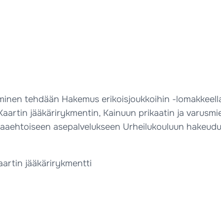
nen tehdään Hakemus erikoisjoukkoihin -lomakkeella, j
aartin jääkärirykmentin, Kainuun prikaatin ja varusmieh
apaaehtoiseen asepalvelukseen Urheilukouluun hakeud
aartin jääkärirykmentti