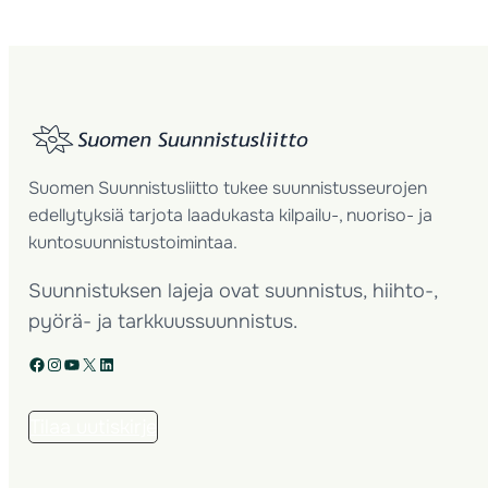
Suomen Suunnistusliitto tukee suunnistusseurojen
edellytyksiä tarjota laadukasta kilpailu-, nuoriso- ja
kuntosuunnistustoimintaa.
Suunnistuksen lajeja ovat suunnistus, hiihto-,
pyörä- ja tarkkuussuunnistus.
Facebook
Instagram
YouTube
X
LinkedIn
Tilaa uutiskirje