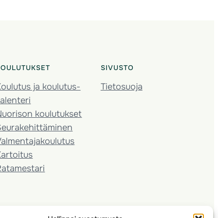
KOULUTUKSET
SIVUSTO
oulutus ja koulutus­
Tietosuoja
alenteri
Nuorison koulutukset
Seura­kehittäminen
almentaja­koulutus
artoitus
Ratamestari