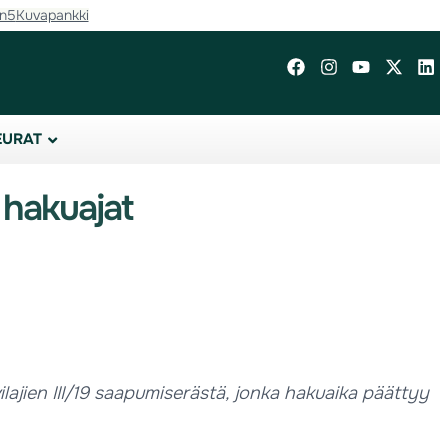
in5
Kuvapankki
EURAT
 hakuajat
ajien III/19 saapumiserästä, jonka hakuaika päättyy