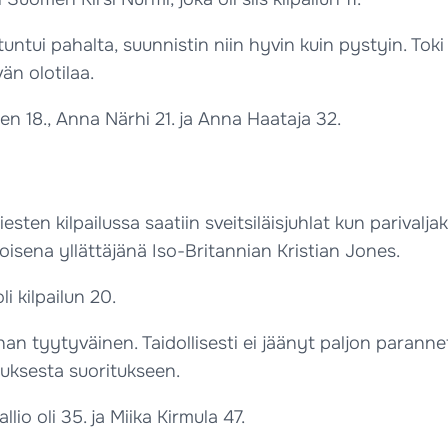
tuntui pahalta, suunnistin niin hyvin kuin pystyin. Toki 
än olotilaa.
nen 18., Anna Närhi 21. ja Anna Haataja 32.
iesten kilpailussa saatiin sveitsiläisjuhlat kun pariva
noisena yllättäjänä Iso-Britannian Kristian Jones.
i kilpailun 20.
ihan tyytyväinen. Taidollisesti ei jäänyt paljon paranne
tuksesta suoritukseen.
io oli 35. ja Miika Kirmula 47.