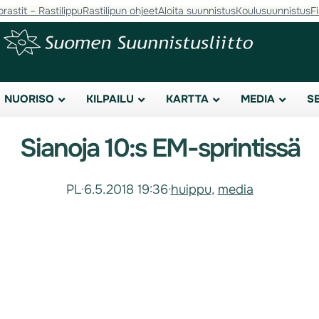
orastit – Rastilippu
Rastilipun ohjeet
Aloita suunnistus
Koulusuunnistus
F
NUORISO
KILPAILU
KARTTA
MEDIA
S
Sianoja 10:s EM-sprintissä
PL
·
6.5.2018 19:36
·
huippu
, 
media