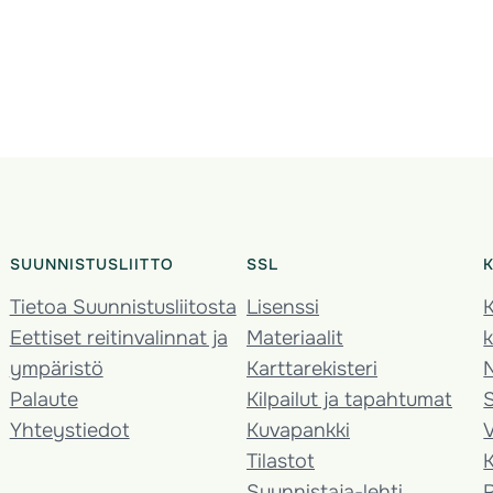
SUUNNISTUSLIITTO
SSL
Tietoa Suunnistusliitosta
Lisenssi
K
Eettiset reitinvalinnat ja
Materiaalit
k
ympäristö
Karttarekisteri
Palaute
Kilpailut ja tapahtumat
Yhteystiedot
Kuvapankki
V
Tilastot
K
Suunnistaja-lehti