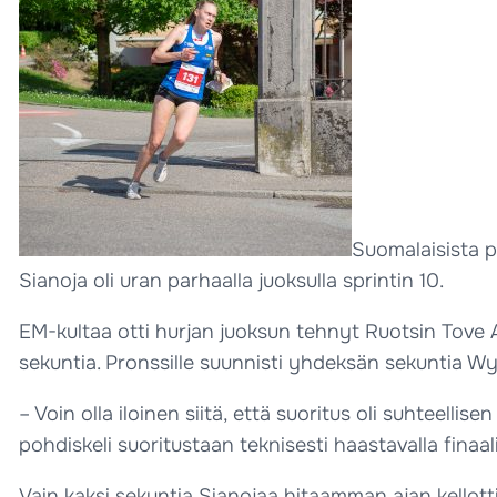
Suomalaisista p
Sianoja oli uran parhaalla juoksulla sprintin 10.
EM-kultaa otti hurjan juoksun tehnyt Ruotsin Tove A
sekuntia. Pronssille suunnisti yhdeksän sekuntia Wy
– Voin olla iloinen siitä, että suoritus oli suhteellis
pohdiskeli suoritustaan teknisesti haastavalla finaali
Vain kaksi sekuntia Sianojaa hitaamman ajan kellotti S