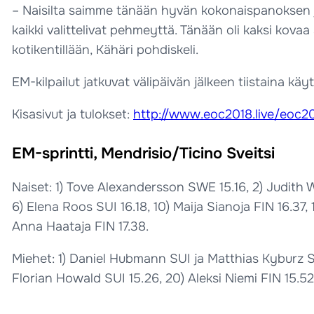
– Naisilta saimme tänään hyvän kokonaispanoksen ja 
kaikki valittelivat pehmeyttä. Tänään oli kaksi kovaa 
kotikentillään, Kähäri pohdiskeli.
EM-kilpailut jatkuvat välipäivän jälkeen tiistaina käy
Kisasivut ja tulokset:
http://www.eoc2018.live/eoc20
EM-sprintti, Mendrisio/Ticino Sveitsi
Naiset: 1) Tove Alexandersson SWE 15.16, 2) Judith
6) Elena Roos SUI 16.18, 10) Maija Sianoja FIN 16.37, 1
Anna Haataja FIN 17.38.
Miehet: 1) Daniel Hubmann SUI ja Matthias Kyburz SU
Florian Howald SUI 15.26, 20) Aleksi Niemi FIN 15.52, 