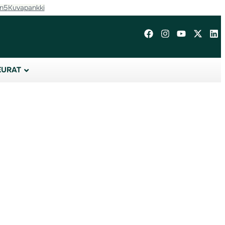
in5
Kuvapankki
EURAT