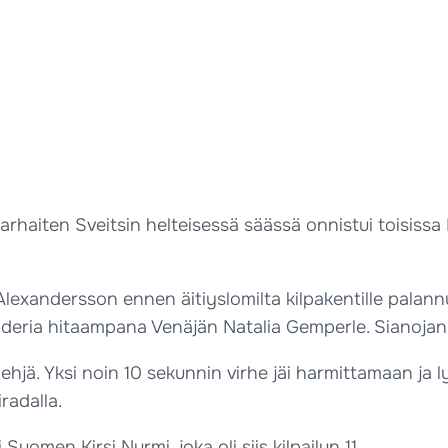
arhaiten Sveitsin helteisessä säässä onnistui toisissa
lexandersson ennen äitiyslomilta kilpakentille palannu
deria hitaampana Venäjän Natalia Gemperle. Sianojan er
en ehjä. Yksi noin 10 sekunnin virhe jäi harmittamaan ja ly
radalla.
uomen Kirsi Nurmi, joka oli siis kilpailun 11.