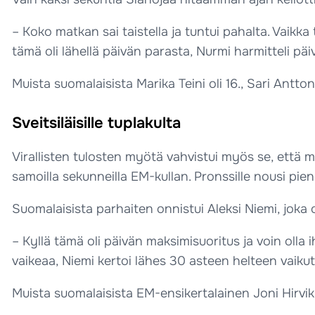
– Koko matkan sai taistella ja tuntui pahalta. Vaikka 
tämä oli lähellä päivän parasta, Nurmi harmitteli päiv
Muista suomalaisista Marika Teini oli 16., Sari Antto
Sveitsiläisille tuplakulta
Virallisten tulosten myötä vahvistui myös se, että m
samoilla sekunneilla EM-kullan. Pronssille nousi pie
Suomalaisista parhaiten onnistui Aleksi Niemi, joka ol
– Kyllä tämä oli päivän maksimisuoritus ja voin olla 
vaikeaa, Niemi kertoi lähes 30 asteen helteen vaiku
Muista suomalaisista EM-ensikertalainen Joni Hirvikall