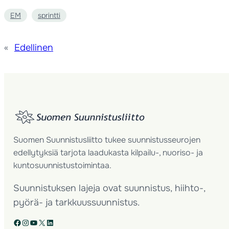
EM
sprintti
«
Edellinen
Suomen Suunnistusliitto tukee suunnistusseurojen
edellytyksiä tarjota laadukasta kilpailu-, nuoriso- ja
kuntosuunnistustoimintaa.
Suunnistuksen lajeja ovat suunnistus, hiihto-,
pyörä- ja tarkkuussuunnistus.
Facebook
Instagram
YouTube
X
LinkedIn