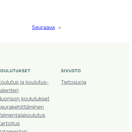
Seuraava
»
KOULUTUKSET
SIVUSTO
oulutus ja koulutus­
Tietosuoja
alenteri
Nuorison koulutukset
Seura­kehittäminen
almentaja­koulutus
artoitus
Ratamestari