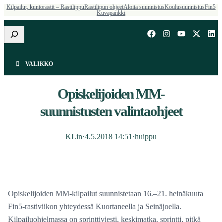
Kilpailut, kuntorastit – Rastilippu
Rastilipun ohjeet
Aloita suunnistus
Koulusuunnistus
Fin5
Kuvapankki
Etsi
VALIKKO
Opiskelijoiden MM-
suunnistusten valintaohjeet
KLin
·
4.5.2018 14:51
·
huippu
Opiskelijoiden MM-kilpailut suunnistetaan 16.–21. heinäkuuta
Fin5-rastiviikon yhteydessä Kuortaneella ja Seinäjoella.
Kilpailuohjelmassa on sprinttiviesti, keskimatka, sprintti, pitkä