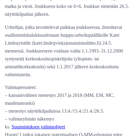
matka ja viesti. Joukkueen koko on 6+6. Joukkue nimetään 26.5.
näyttökilpailun jälkeen.
Urheilijat, jotka tavoittelevat paikkaa joukkueessa, ilmoittavat
osallistumishalukkuudestaan huippu-urheilupäällikölle Katri
Lindeqvistille (katri.lindeqvist(a)suunnistusliitto.fi) 24.5.
mennessä. Joukkueeseen voidaan valita 1.1.1993–31.12.2000
syntyneitä korkeakouluopiskelijoita (yliopisto- tai
ammattikorkeakoulu) sekä 1.1.2017 jälkeen korkeakoulusta
valmistuneita.
Valintaperusteet:
– kansainvälinen menestys 2017 ja 2018 (MM, EM, MC,
maailmanranki)
– menestys näyttökilpailuissa 13.4./15.4./21.4./26.5.
– valintaryhmän näkemys
ks.
Suunnistuksen valintaohjeet
Huom! Lisäksi jokaisen potentiaalisen O-MM-edustajan tulee