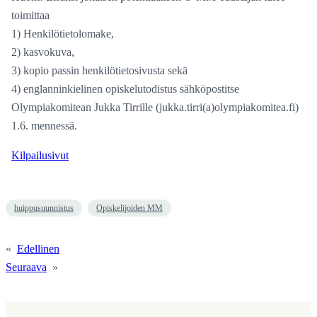
toimittaa
1) Henkilötietolomake,
2) kasvokuva,
3) kopio passin henkilötietosivusta sekä
4) englanninkielinen opiskelutodistus sähköpostitse
Olympiakomitean Jukka Tirrille (jukka.tirri(a)olympiakomitea.fi)
1.6. mennessä.
Kilpailusivut
huippusuunnistus
Opiskelijoiden MM
«
Edellinen
Seuraava
»