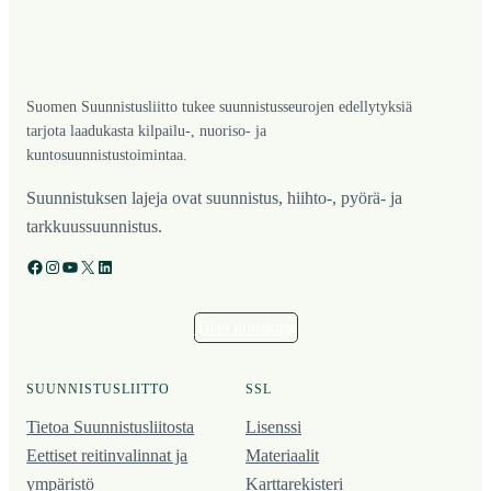
Suomen Suunnistusliitto tukee suunnistusseurojen edellytyksiä
tarjota laadukasta kilpailu-, nuoriso- ja
kuntosuunnistustoimintaa.
Suunnistuksen lajeja ovat suunnistus, hiihto-, pyörä- ja
tarkkuussuunnistus.
Facebook
Instagram
YouTube
X
LinkedIn
Tilaa uutiskirje
SUUNNISTUSLIITTO
SSL
Tietoa Suunnistusliitosta
Lisenssi
Eettiset reitinvalinnat ja
Materiaalit
ympäristö
Karttarekisteri