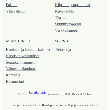
Palaute
Kilpailut ja tapahtumat
Yhteystiedot
Kuvapankki
Tilastot
Suunnistaja-lehti
Verkkokauppa
KOULUTUKSET
SIVUSTO
Koulutus ja koulutus­kalenteri
Tietosuoja
Nuorison koulutukset
Seura­kehittäminen
Valmentaja­koulutus
Kartoitus
Ratamestari
Suomen Suunnistusliitto
© 2025 ·
· Valimotie 10, 00380 Helsinki, Finland
info(a)suunnistusliitto.fi,
Rastilipun asiat
: rastilippu(a)suunnistusliitto.fi