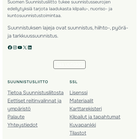
Suomen Suunnistusliitto tukee suunnistusseurojen
edellytyksiä tarjota laadukasta kilpailu-, nuoriso- ja
kuntosuunnistustoimintaa.
Suunnistuksen lajeja ovat suunnistus, hiihto-, pyörä-
ja tarkkuussuunnistus.
Facebook
Instagram
YouTube
X
LinkedIn
Tilaa uutiskirje
SUUNNISTUSLIITTO
SSL
Tietoa Suunnistusliitosta
Lisenssi
Eettiset reitinvalinnat ja
Materiaalit
ympäristö
Karttarekisteri
Palaute
Kilpailut ja tapahtumat
Yhteystiedot
Kuvapankki
Tilastot