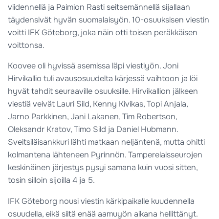
viidennellä ja Paimion Rasti seitsemännellä sijallaan
täydensivät hyvän suomalaisyön. 10-osuuksisen viestin
voitti IFK Göteborg, joka näin otti toisen peräkkäisen
voittonsa.
Koovee oli hyvissä asemissa läpi viestiyön. Joni
Hirvikallio tuli avausosuudelta kärjessä vaihtoon ja löi
hyvät tahdit seuraaville osuuksille. Hirvikallion jälkeen
viestiä veivät Lauri Sild, Kenny Kivikas, Topi Anjala,
Jarno Parkkinen, Jani Lakanen, Tim Robertson,
Oleksandr Kratov, Timo Sild ja Daniel Hubmann.
Sveitsiläisankkuri lähti matkaan neljäntenä, mutta ohitti
kolmantena lähteneen Pyrinnön. Tamperelaisseurojen
keskinäinen järjestys pysyi samana kuin vuosi sitten,
tosin silloin sijoilla 4 ja 5.
IFK Göteborg nousi viestin kärkipaikalle kuudennella
osuudella, eikä siitä enää aamuyön aikana hellittänyt.