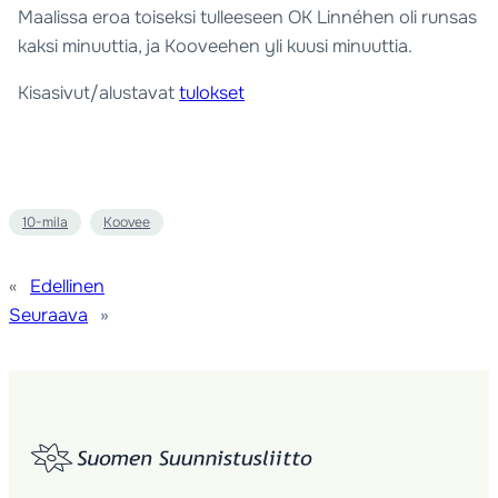
Maalissa eroa toiseksi tulleeseen OK Linnéhen oli runsas
kaksi minuuttia, ja Kooveehen yli kuusi minuuttia.
Kisasivut/alustavat
tulokset
10-mila
Koovee
«
Edellinen
Seuraava
»