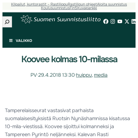
Kilpailut, kuntorastit – Rastilippu
Rastilipun ohjeet
Aloita suunnistus
Koulusuunnistus
Fin5
Kuvapankki
Etsi
VALIKKO
Koovee kolmas 10-milassa
PV
·
29.4.2018 13:30
·
huippu
, 
media
Tamperelaisseurat vastasivat parhaista
suomalaisesityksistä Ruotsin Nynäshamnissa kisatussa
10-mila-viestissä. Koovee sijoittui kolmanneksi ja
Tampereen Pyrintö neljänneksi. Kalevan Rasti