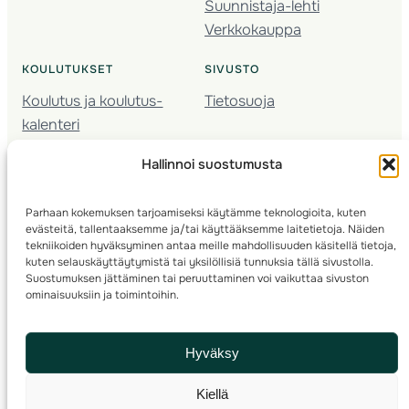
Suunnistaja-lehti
Verkkokauppa
KOULUTUKSET
SIVUSTO
Koulutus ja koulutus­
Tietosuoja
kalenteri
Nuorison koulutukset
Hallinnoi suostumusta
Seura­kehittäminen
Valmentaja­koulutus
Parhaan kokemuksen tarjoamiseksi käytämme teknologioita, kuten
Kartoitus
evästeitä, tallentaaksemme ja/tai käyttääksemme laitetietoja. Näiden
Ratamestari
tekniikoiden hyväksyminen antaa meille mahdollisuuden käsitellä tietoja,
kuten selauskäyttäytymistä tai yksilöllisiä tunnuksia tällä sivustolla.
Suostumuksen jättäminen tai peruuttaminen voi vaikuttaa sivuston
Suomen Suunnistusliitto
© 2025 ·
· Valimotie 10, 00380 Helsinki, Finland
ominaisuuksiin ja toimintoihin.
info(a)suunnistusliitto.fi,
Rastilipun asiat
: rastilippu(a)suunnistusliitto.fi
Hyväksy
Kilpailut ja kuntorastit – Rastilippu
:::
Rastilipun ohjeet
Kiellä