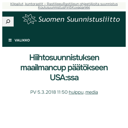
Kilpailut, kuntorastit – Rastilippu
Rastilipun ohjeet
Aloita suunnistus
Koulusuunnistus
Fin5
Kuvapankki
Etsi
VALIKKO
Hiihtosuunnistuksen
maailmancup päätökseen
USA:ssa
PV
·
5.3.2018 11:50
·
huippu
, 
media