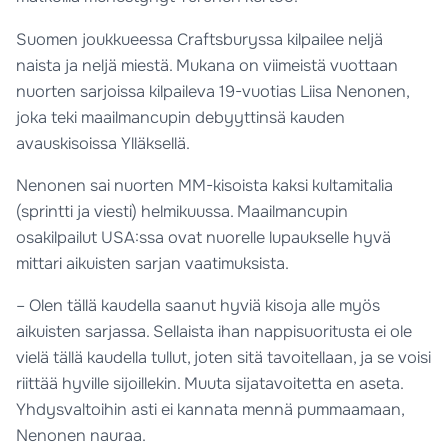
Suomen joukkueessa Craftsburyssa kilpailee neljä
naista ja neljä miestä. Mukana on viimeistä vuottaan
nuorten sarjoissa kilpaileva 19-vuotias Liisa Nenonen,
joka teki maailmancupin debyyttinsä kauden
avauskisoissa Ylläksellä.
Nenonen sai nuorten MM-kisoista kaksi kultamitalia
(sprintti ja viesti) helmikuussa. Maailmancupin
osakilpailut USA:ssa ovat nuorelle lupaukselle hyvä
mittari aikuisten sarjan vaatimuksista.
– Olen tällä kaudella saanut hyviä kisoja alle myös
aikuisten sarjassa. Sellaista ihan nappisuoritusta ei ole
vielä tällä kaudella tullut, joten sitä tavoitellaan, ja se voisi
riittää hyville sijoillekin. Muuta sijatavoitetta en aseta.
Yhdysvaltoihin asti ei kannata mennä pummaamaan,
Nenonen nauraa.