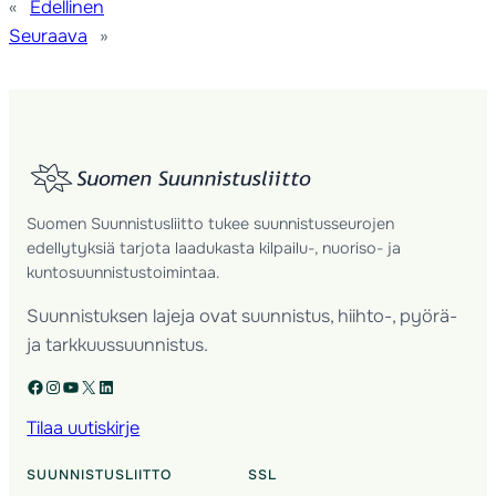
«
Edellinen
Seuraava
»
Suomen Suunnistusliitto tukee suunnistusseurojen
edellytyksiä tarjota laadukasta kilpailu-, nuoriso- ja
kuntosuunnistustoimintaa.
Suunnistuksen lajeja ovat suunnistus, hiihto-, pyörä-
ja tarkkuussuunnistus.
Facebook
Instagram
YouTube
X
LinkedIn
Tilaa uutiskirje
SUUNNISTUSLIITTO
SSL