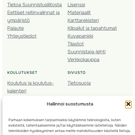
Tietoa Suunnistusliitosta
Lisenssi
Eettiset reitinvalinnat ja
Materiaalit
ympäristö
Karttarekisteri
Palaute
Kilpailut ja tapahtumat
Yhteystiedot
Kuvapankki
Tilastot
Suunnistaja-lehti
Verkkokauppa
KOULUTUKSET
SIVUSTO
Koulutus ja koulutus­
Tietosuoja
kalenteri
Nuorison koulutukset
Hallinnoi suostumusta
Seura­kehittäminen
Valmentaja­koulutus
Parhaan kokemuksen tarjoamiseksi käytämme teknologioita, kuten
Kartoitus
evästeitä, tallentaaksemme ja/tai käyttääksemme laitetietoja. Näiden
Ratamestari
tekniikoiden hyväksyminen antaa meille mahdollisuuden käsitellä tietoja,