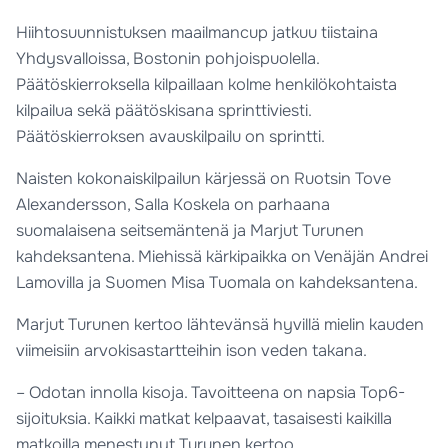
Hiihtosuunnistuksen maailmancup jatkuu tiistaina
Yhdysvalloissa, Bostonin pohjoispuolella.
Päätöskierroksella kilpaillaan kolme henkilökohtaista
kilpailua sekä päätöskisana sprinttiviesti.
Päätöskierroksen avauskilpailu on sprintti.
Naisten kokonaiskilpailun kärjessä on Ruotsin Tove
Alexandersson, Salla Koskela on parhaana
suomalaisena seitsemäntenä ja Marjut Turunen
kahdeksantena. Miehissä kärkipaikka on Venäjän Andrei
Lamovilla ja Suomen Misa Tuomala on kahdeksantena.
Marjut Turunen kertoo lähtevänsä hyvillä mielin kauden
viimeisiin arvokisastartteihin ison veden takana.
– Odotan innolla kisoja. Tavoitteena on napsia Top6-
sijoituksia. Kaikki matkat kelpaavat, tasaisesti kaikilla
matkoilla menestynyt Turunen kertoo.