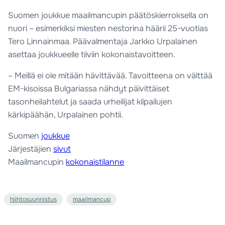
Suomen joukkue maailmancupin päätöskierroksella on
nuori – esimerkiksi miesten nestorina häärii 25-vuotias
Tero Linnainmaa. Päävalmentaja Jarkko Urpalainen
asettaa joukkueelle tiiviin kokonaistavoitteen.
– Meillä ei ole mitään hävittävää. Tavoitteena on välttää
EM-kisoissa Bulgariassa nähdyt päivittäiset
tasonheilahtelut ja saada urheilijat kilpailujen
kärkipäähän, Urpalainen pohtii.
Suomen
joukkue
Järjestäjien
sivut
Maailmancupin
kokonaistilanne
hiihtosuunnistus
maailmancup