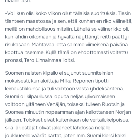
maaliin asti.
-Voi, kun olisi koko viikon ollut tällaisia suorituksia. Tiesin
tilanteen maastossa ja sen, että kunhan en riko välineitä,
meillä on mahdollisuus mitaliin. Lähellä se välinerikko oli,
kun lähdin oikomaan ja hyvältä näyttänyt reitti päättyi
risukasaan. Mahtavaa, että saimme viimeisenä päivänä
koottua itsemme. Kyllä tämä on ehdottomasti voitettu
pronssi, Tero Linnainmaa iloitsi.
Suomen naisten kilpailu ei sujunut suunnitelmien
mukaisesti, kun aloittaja Milka Reponen tiputti
leimaustikkunsa ja tuli vaihtoon vasta yhdeksäntenä.
Suomi oli kilpauilussa lopulta neljäs ylivoimaiseen
voittoon yltäneen Venäjän, toiseksi tulleen Ruotsin ja
Suomea minuutin nopeamman ajan kellottaneen Norjan
jälkeen. Tulokset eivät kuitenkaan ole vertailukelpoisua,
sillä järjestäjät olivat jakaneet lähdössä neljälle
joukkueelle väärät kartat, joten mm. Suomi kiersi kaksi