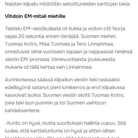
Naisten kilpailu mitätöitiin sekoittuneiden karttojen takia.
Vihdoin EM-mitali miehille
Taistelu EM-viestikullasta oli tiukka ja voiton otti Norja
vajaa 20 sekuntia ennen Venäjää. Suomen miehet,
Tuomas Kotro, Misa Tuomala ja Tero Linnainmaa.
onnistuivat viime vuotiseen tapaan ja nappasivat nimiinsä
viestin EM-pronssia. Viimevuotisesta joukkueesta
mukana oli tällä kertaa vain Linnainmaa.
Aurinkoisessa säässä kilpaillun viestin teki raskaaksi
edellisyönä satanut pieni lumikerros ja erot kilpailussa
kasvoivat isoiksi. Suomen viestin aloitti Tuomas Kotro,
joka teki ison pummin ja toi Suomen vaihtoon
kahdeksantena.
-Kunto on hyvä, mutta suorituksen hallinta uupuu. Sitä
luulee, että karttatuntuma on hyvä ja sitten siihen