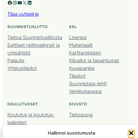
Facebook
Instagram
YouTube
X
LinkedIn
Tilaa uutiskirje
SUUNNISTUSLIITTO
SSL
Tietoa Suunnistusliitosta
Lisenssi
Eettiset reitinvalinnat ja
Materiaalit
ympäristö
Karttarekisteri
Palaute
Kilpailut ja tapahtumat
Yhteystiedot
Kuvapankki
Tilastot
Suunnistaja-lehti
Verkkokauppa
KOULUTUKSET
SIVUSTO
Koulutus ja koulutus­
Tietosuoja
kalenteri
Nuorison koulutukset
Hallinnoi suostumusta
Seura­kehittäminen