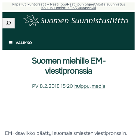
Kilpailut, kuntorastit – Rastilippu
Rastilipun ohjeet
Aloita suunnistus
Koulusuunnistus
Fin5
Kuvapankki
Etsi
VALIKKO
Suomen miehille EM-
viestipronssia
PV
·
8.2.2018 15:20
·
huippu
, 
media
EM-kisaviikko päättyi suomalaismiesten viestipronssiin.