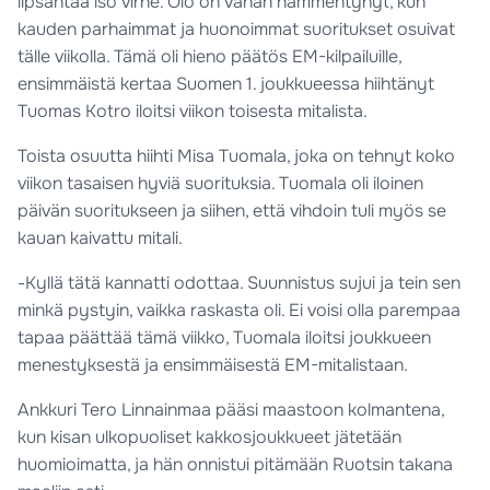
lipsahtaa iso virhe. Olo on vähän hämmentynyt, kun
kauden parhaimmat ja huonoimmat suoritukset osuivat
tälle viikolla. Tämä oli hieno päätös EM-kilpailuille,
ensimmäistä kertaa Suomen 1. joukkueessa hiihtänyt
Tuomas Kotro iloitsi viikon toisesta mitalista.
Toista osuutta hiihti Misa Tuomala, joka on tehnyt koko
viikon tasaisen hyviä suorituksia. Tuomala oli iloinen
päivän suoritukseen ja siihen, että vihdoin tuli myös se
kauan kaivattu mitali.
-Kyllä tätä kannatti odottaa. Suunnistus sujui ja tein sen
minkä pystyin, vaikka raskasta oli. Ei voisi olla parempaa
tapaa päättää tämä viikko, Tuomala iloitsi joukkueen
menestyksestä ja ensimmäisestä EM-mitalistaan.
Ankkuri Tero Linnainmaa pääsi maastoon kolmantena,
kun kisan ulkopuoliset kakkosjoukkueet jätetään
huomioimatta, ja hän onnistui pitämään Ruotsin takana