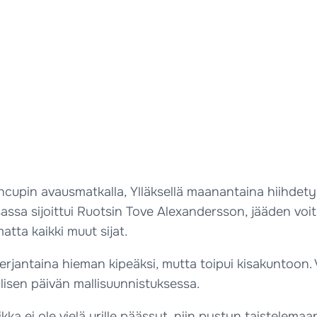
cupin avausmatkalla, Ylläksellä maanantaina hiihdetyss
isassa sijoittui Ruotsin Tove Alexandersson, jääden v
atta kaikki muut sijat.
 perjantaina hieman kipeäksi, mutta toipui kisakuntoon. 
lisen päivän mallisuunnistuksessa.
ka ei ole vielä urille päässyt, niin pystyn taistelemaan