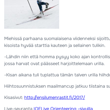
Miehissä parhaana suomalaisena viidenneksi sijoittu
kisoista hyvää starttia kauteen ja sellainen tulikin.
-Lähdin niin että homma pysyy koko ajan kontrolliss
jossa harvat ovat päässeet harjoittelemaan urilla.
-Kisan aikana tuli tuplattua tämän talven urilla hiih
Hiihtosuunnistuksen maailmancup jatkuu tiistaina su
Kisasivut:
http://ensilumenrastit.fi/2017/
Live-seuranta
IOFLive Orienteering -sivuilla