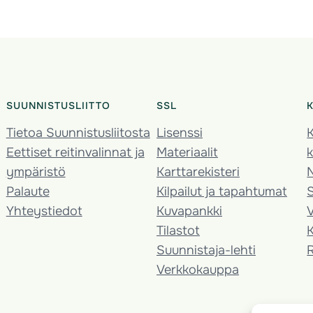
SUUNNISTUSLIITTO
SSL
Tietoa Suunnistusliitosta
Lisenssi
K
Eettiset reitinvalinnat ja
Materiaalit
k
ympäristö
Karttarekisteri
Palaute
Kilpailut ja tapahtumat
Yhteystiedot
Kuvapankki
V
Tilastot
K
Suunnistaja-lehti
Verkkokauppa