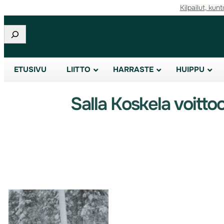
Kilpailut, kunt
Etsi
ETUSIVU
LIITTO
HARRASTE
HUIPPU
Salla Koskela voitt