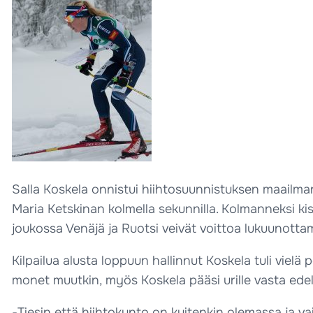
Salla Koskela onnistui hiihtosuunnistuksen maailman
Maria Ketskinan kolmella sekunnilla. Kolmanneksi k
joukossa Venäjä ja Ruotsi veivät voittoa lukuunottam
Kilpailua alusta loppuun hallinnut Koskela tuli vielä
monet muutkin, myös Koskela pääsi urille vasta edel
-Tiesin että hiihtokunto on kuitenkin olemassa ja vaik