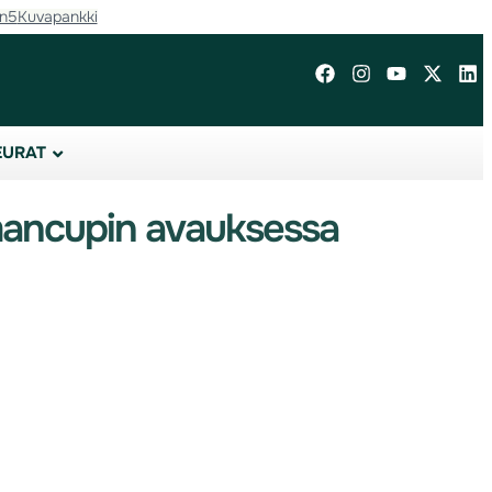
in5
Kuvapankki
EURAT
lmancupin avauksessa