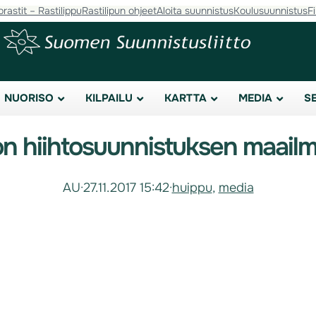
orastit – Rastilippu
Rastilipun ohjeet
Aloita suunnistus
Koulusuunnistus
F
NUORISO
KILPAILU
KARTTA
MEDIA
S
oon hiihtosuunnistuksen maai
AU
·
27.11.2017 15:42
·
huippu
, 
media