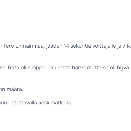
i Tero Linnainmaa, jääden 14 sekuntia voittajalle ja 7
a. Rata oli simppeli ja urasto harva mutta se oli hyv
don määrä.
unnistettavalla keskimatkalla.