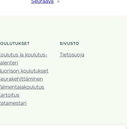
Seuraava
»
KOULUTUKSET
SIVUSTO
oulutus ja koulutus­
Tietosuoja
alenteri
Nuorison koulutukset
Seura­kehittäminen
almentaja­koulutus
artoitus
Ratamestari