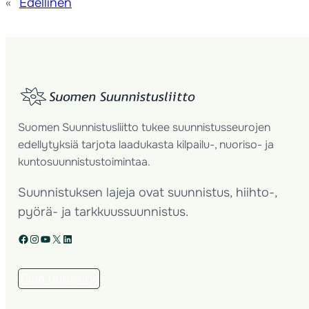
«
Edellinen
Suomen Suunnistusliitto tukee suunnistusseurojen
edellytyksiä tarjota laadukasta kilpailu-, nuoriso- ja
kuntosuunnistustoimintaa.
Suunnistuksen lajeja ovat suunnistus, hiihto-,
pyörä- ja tarkkuussuunnistus.
Facebook
Instagram
YouTube
X
LinkedIn
Tilaa uutiskirje