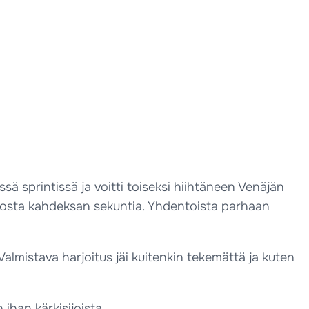
ä sprintissä ja voitti toiseksi hiihtäneen Venäjän
oitosta kahdeksan sekuntia. Yhdentoista parhaan
Valmistava harjoitus jäi kuitenkin tekemättä ja kuten
 ihan kärkisijoista.