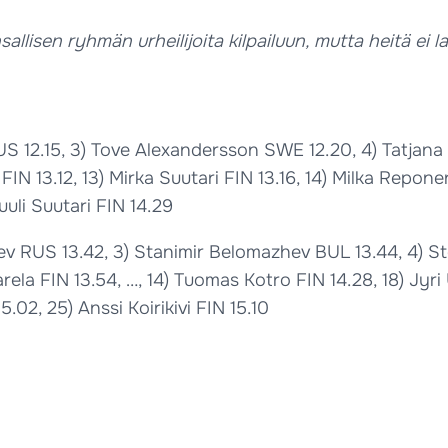
llisen ryhmän urheilijoita kilpailuun, mutta heitä ei lask
a RUS 12.15, 3) Tove Alexandersson SWE 12.20, 4) Tatja
IN 13.12, 13) Mirka Suutari FIN 13.16, 14) Milka Reponen
uli Suutari FIN 14.29
elev RUS 13.42, 3) Stanimir Belomazhev BUL 13.44, 4) 
arela FIN 13.54, …, 14) Tuomas Kotro FIN 14.28, 18) Jyr
.02, 25) Anssi Koirikivi FIN 15.10