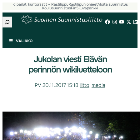
Kilpailut, kuntorastit – Rastilippu
Rastilipun ohjeet
Aloita suunnistus
Koulusuunnistus
Fin5
Kuvapankki
Etsi
VALIKKO
Jukolan viesti Elävän
perinnön wikiluetteloon
PV
·
20.11.2017 15:18
·
liitto
, 
media