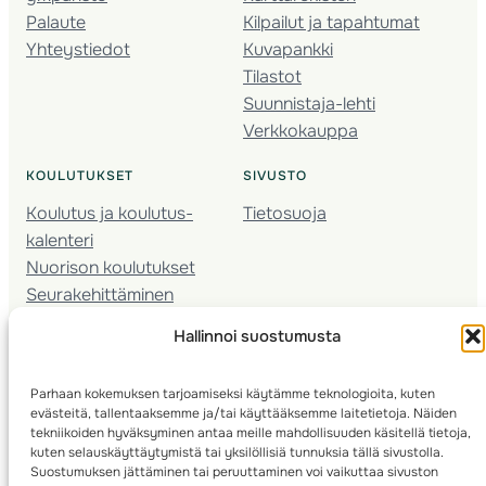
Palaute
Kilpailut ja tapahtumat
Yhteystiedot
Kuvapankki
Tilastot
Suunnistaja-lehti
Verkkokauppa
KOULUTUKSET
SIVUSTO
Koulutus ja koulutus­
Tietosuoja
kalenteri
Nuorison koulutukset
Seura­kehittäminen
Valmentaja­koulutus
Hallinnoi suostumusta
Kartoitus
Ratamestari
Parhaan kokemuksen tarjoamiseksi käytämme teknologioita, kuten
evästeitä, tallentaaksemme ja/tai käyttääksemme laitetietoja. Näiden
Suomen Suunnistusliitto
© 2025 ·
· Valimotie 10, 00380 Helsinki, Finland
tekniikoiden hyväksyminen antaa meille mahdollisuuden käsitellä tietoja,
kuten selauskäyttäytymistä tai yksilöllisiä tunnuksia tällä sivustolla.
Suostumuksen jättäminen tai peruuttaminen voi vaikuttaa sivuston
info(a)suunnistusliitto.fi,
Rastilipun asiat
: rastilippu(a)suunnistusliitto.fi