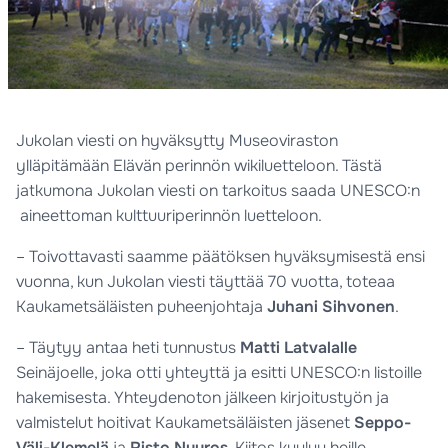
Jukolan viesti on hyväksytty Museoviraston
ylläpitämään Elävän perinnön wikiluetteloon. Tästä
jatkumona Jukolan viesti on tarkoitus saada UNESCO:n
aineettoman kulttuuriperinnön luetteloon.
– Toivottavasti saamme päätöksen hyväksymisestä ensi
vuonna, kun Jukolan viesti täyttää 70 vuotta, toteaa
Kaukametsäläisten puheenjohtaja
Juhani Sihvonen
.
– Täytyy antaa heti tunnustus
Matti Latvalalle
Seinäjoelle, joka otti yhteyttä ja esitti UNESCO:n listoille
hakemisesta. Yhteydenoton jälkeen kirjoitustyön ja
valmistelut hoitivat Kaukametsäläisten jäsenet
Seppo-
Väli-Klemelä
ja
Risto Nuuros
. Kiitos kuuluu heille,