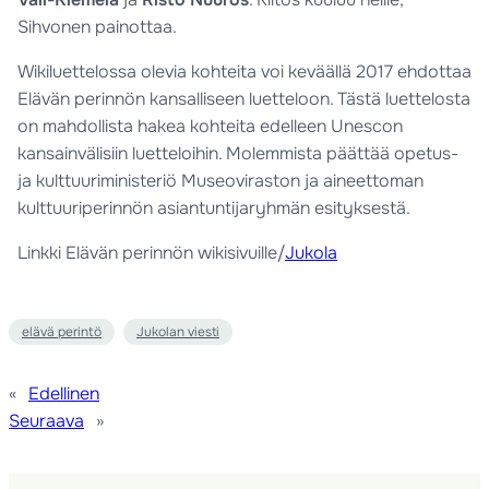
Sihvonen painottaa.
Wikiluettelossa olevia kohteita voi keväällä 2017 ehdottaa
Elävän perinnön kansalliseen luetteloon. Tästä luettelosta
on mahdollista hakea kohteita edelleen Unescon
kansainvälisiin luetteloihin. Molemmista päättää opetus-
ja kulttuuriministeriö Museoviraston ja aineettoman
kulttuuriperinnön asiantuntijaryhmän esityksestä.
Linkki Elävän perinnön wikisivuille/
Jukola
elävä perintö
Jukolan viesti
«
Edellinen
Seuraava
»