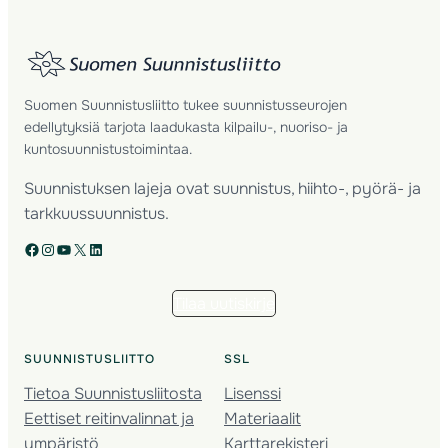
Suomen Suunnistusliitto tukee suunnistusseurojen
edellytyksiä tarjota laadukasta kilpailu-, nuoriso- ja
kuntosuunnistustoimintaa.
Suunnistuksen lajeja ovat suunnistus, hiihto-, pyörä- ja
tarkkuussuunnistus.
Facebook
Instagram
YouTube
X
LinkedIn
Tilaa uutiskirje
SUUNNISTUSLIITTO
SSL
Tietoa Suunnistusliitosta
Lisenssi
Eettiset reitinvalinnat ja
Materiaalit
ympäristö
Karttarekisteri