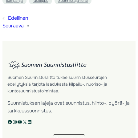
kampanja
rastilippu
Suunnistaja-lehti
«
Edellinen
Seuraava
»
Suomen Suunnistusliitto tukee suunnistusseurojen
edellytyksiä tarjota laadukasta kilpailu-, nuoriso- ja
kuntosuunnistustoimintaa.
Suunnistuksen lajeja ovat suunnistus, hiihto-, pyörä- ja
tarkkuussuunnistus.
Facebook
Instagram
YouTube
X
LinkedIn