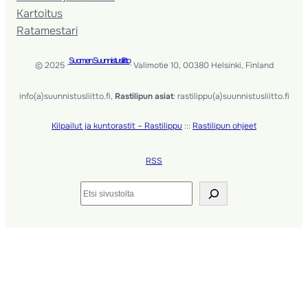
Kartoitus
Ratamestari
Suomen Suunnistusliitto
© 2025 ·
· Valimotie 10, 00380 Helsinki, Finland
info(a)suunnistusliitto.fi,
Rastilipun asiat
: rastilippu(a)suunnistusliitto.fi
Kilpailut ja kuntorastit – Rastilippu
:::
Rastilipun ohjeet
RSS
Etsi