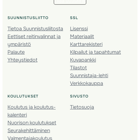
Tilaa uutiskirje
SUUNNISTUSLIITTO
SSL
Tietoa Suunnistusliitosta
Lisenssi
Eettiset reitinvalinnat ja
Materiaalit
ympäristö
Karttarekisteri
Palaute
Kilpailut ja tapahtumat
Yhteystiedot
Kuvapankki
Tilastot
Suunnistaja-lehti
Verkkokauppa
KOULUTUKSET
SIVUSTO
Koulutus ja koulutus­
Tietosuoja
kalenteri
Nuorison koulutukset
Seura­kehittäminen
Valmentaja­koulutus