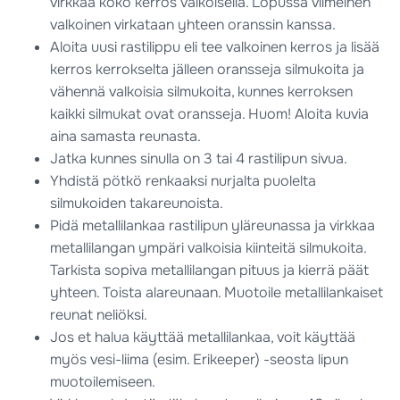
virkkaa koko kerros valkoisella. Lopussa viimeinen
valkoinen virkataan yhteen oranssin kanssa.
Aloita uusi rastilippu eli tee valkoinen kerros ja lisää
kerros kerrokselta jälleen oransseja silmukoita ja
vähennä valkoisia silmukoita, kunnes kerroksen
kaikki silmukat ovat oransseja. Huom! Aloita kuvia
aina samasta reunasta.
Jatka kunnes sinulla on 3 tai 4 rastilipun sivua.
Yhdistä pötkö renkaaksi nurjalta puolelta
silmukoiden takareunoista.
Pidä metallilankaa rastilipun yläreunassa ja virkkaa
metallilangan ympäri valkoisia kiinteitä silmukoita.
Tarkista sopiva metallilangan pituus ja kierrä päät
yhteen. Toista alareunaan. Muotoile metallilankaiset
reunat neliöksi.
Jos et halua käyttää metallilankaa, voit käyttää
myös vesi-liima (esim. Erikeeper) -seosta lipun
muotoilemiseen.