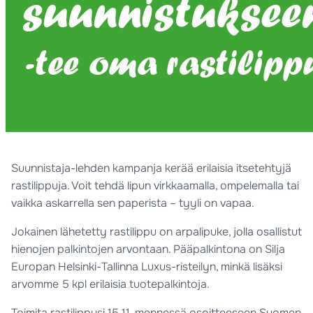
Suunnistaja-lehden kampanja kerää erilaisia itsetehtyjä
rastilippuja. Voit tehdä lipun virkkaamalla, ompelemalla tai
vaikka askarrella sen paperista – tyyli on vapaa.
Jokainen lähetetty rastilippu on arpalipuke, jolla osallistut
hienojen palkintojen arvontaan. Pääpalkintona on Silja
Europan Helsinki-Tallinna Luxus-risteilyn, minkä lisäksi
arvomme 5 kpl erilaisia tuotepalkintoja.
Toimita rastilippusi 15.11. mennessä osoitteeseen Suomen