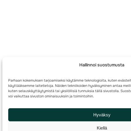
Hallinnoi suostumusta
Parhaan kokemuksen tarjoamiseksi käytämme teknologioita, kuten evästeit
käyttääksemme laitetietoja. Näiden tekniikoiden hyväksyminen antaa meille
kuten selauskäyttäytymistä tai yksilöllisiä tunnuksia tällä sivustolla. Su
voi vaikuttaa sivuston ominaisuuksiin ja toimintoihin.
Hyväksy
Kiellä