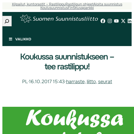
Kilpailut, kuntorastit – Rastilippu
Rastilipun ohjeet
Aloita suunnistus
Koulusuunnistus
Fin5
Kuvapankki
Etsi
VALIKKO
Koukussa suunnistukseen –
tee rastilippu!
PL
·
16.10.2017 15:43
·
harraste
, 
liitto
, 
seurat