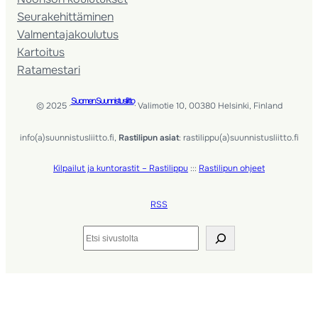
Seura­kehittäminen
Valmentaja­koulutus
Kartoitus
Ratamestari
Suomen Suunnistusliitto
© 2025 ·
· Valimotie 10, 00380 Helsinki, Finland
info(a)suunnistusliitto.fi,
Rastilipun asiat
: rastilippu(a)suunnistusliitto.fi
Kilpailut ja kuntorastit – Rastilippu
:::
Rastilipun ohjeet
RSS
Etsi