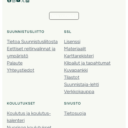
Facebook
Instagram
YouTube
X
LinkedIn
Tilaa uutiskirje
SUUNNISTUSLIITTO
SSL
Tietoa Suunnistusliitosta
Lisenssi
Eettiset reitinvalinnat ja
Materiaalit
ympäristö
Karttarekisteri
Palaute
Kilpailut ja tapahtumat
Yhteystiedot
Kuvapankki
Tilastot
Suunnistaja-lehti
Verkkokauppa
KOULUTUKSET
SIVUSTO
Koulutus ja koulutus­
Tietosuoja
kalenteri
Nuorison koulutukset