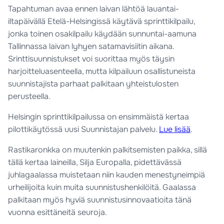
Tapahtuman avaa ennen laivan lähtöä lauantai-
iltapäivällä Etelä-Helsingissä käytävä sprinttikilpailu,
jonka toinen osakilpailu käydään sunnuntai-aamuna
Tallinnassa laivan lyhyen satamavisiitin aikana.
Srinttisuunnistukset voi suorittaa myös täysin
harjoitteluasenteella, mutta kilpailuun osallistuneista
suunnistajista parhaat palkitaan yhteistulosten
perusteella.
Helsingin sprinttikilpailussa on ensimmäistä kertaa
pilottikäytössä uusi Suunnistajan palvelu.
Lue lisää
.
Rastikaronkka on muutenkin palkitsemisten paikka, sillä
tällä kertaa laineilla, Silja Europalla, pidettävässä
juhlagaalassa muistetaan niin kauden menestyneimpiä
urheilijoita kuin muita suunnistushenkilöitä. Gaalassa
palkitaan myös hyviä suunnistusinnovaatioita tänä
vuonna esittäneitä seuroja.