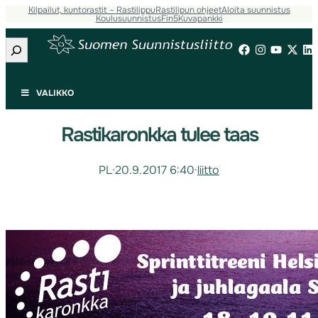
Kilpailut, kuntorastit – Rastilippu
Rastilipun ohjeet
Aloita suunnistus
Koulusuunnistus
Fin5
Kuvapankki
Etsi
VALIKKO
Rastikaronkka tulee taas
PL
·
20.9.2017 6:40
·
liitto