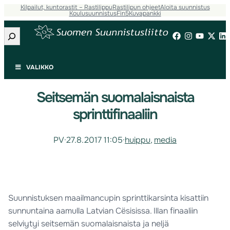
Kilpailut, kuntorastit – Rastilippu
Rastilipun ohjeet
Aloita suunnistus
Koulusuunnistus
Fin5
Kuvapankki
Etsi
VALIKKO
Seitsemän suomalaisnaista
sprinttifinaaliin
PV
·
27.8.2017 11:05
·
huippu
, 
media
Suunnistuksen maailmancupin sprinttikarsinta kisattiin
sunnuntaina aamulla Latvian Cësisissa. Illan finaaliin
selviytyi seitsemän suomalaisnaista ja neljä