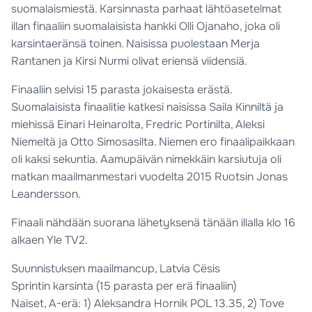
suomalaismiestä. Karsinnasta parhaat lähtöasetelmat
illan finaaliin suomalaisista hankki Olli Ojanaho, joka oli
karsintaeränsä toinen. Naisissa puolestaan Merja
Rantanen ja Kirsi Nurmi olivat eriensä viidensiä.
Finaaliin selvisi 15 parasta jokaisesta erästä.
Suomalaisista finaalitie katkesi naisissa Saila Kinniltä ja
miehissä Einari Heinarolta, Fredric Portinilta, Aleksi
Niemeltä ja Otto Simosasilta. Niemen ero finaalipaikkaan
oli kaksi sekuntia. Aamupäivän nimekkäin karsiutuja oli
matkan maailmanmestari vuodelta 2015 Ruotsin Jonas
Leandersson.
Finaali nähdään suorana lähetyksenä tänään illalla klo 16
alkaen Yle TV2.
Suunnistuksen maailmancup, Latvia Cësis
Sprintin karsinta (15 parasta per erä finaaliin)
Naiset, A-erä: 1) Aleksandra Hornik POL 13.35, 2) Tove