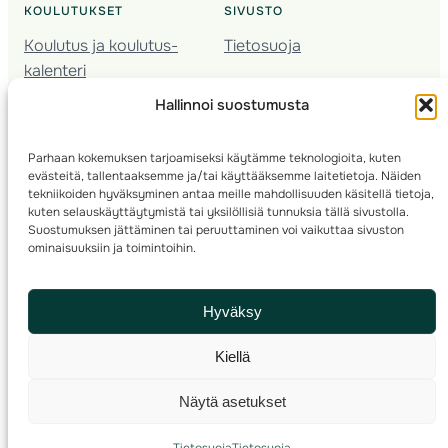
KOULUTUKSET
SIVUSTO
Koulutus ja koulutus­
Tietosuoja
kalenteri
Nuorison koulutukset
Hallinnoi suostumusta
Seura­kehittäminen
Valmentaja­koulutus
Parhaan kokemuksen tarjoamiseksi käytämme teknologioita, kuten
Kartoitus
evästeitä, tallentaaksemme ja/tai käyttääksemme laitetietoja. Näiden
Ratamestari
tekniikoiden hyväksyminen antaa meille mahdollisuuden käsitellä tietoja,
kuten selauskäyttäytymistä tai yksilöllisiä tunnuksia tällä sivustolla.
Suostumuksen jättäminen tai peruuttaminen voi vaikuttaa sivuston
Suomen Suunnistusliitto
© 2025 ·
· Valimotie 10, 00380 Helsinki, Finland
ominaisuuksiin ja toimintoihin.
info(a)suunnistusliitto.fi,
Rastilipun asiat
: rastilippu(a)suunnistusliitto.fi
Hyväksy
Kilpailut ja kuntorastit – Rastilippu
:::
Rastilipun ohjeet
Kiellä
RSS
Näytä asetukset
Etsi