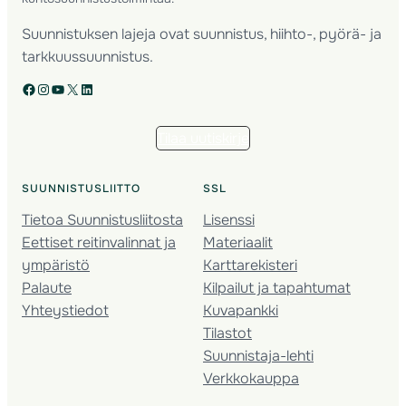
Suunnistuksen lajeja ovat suunnistus, hiihto-, pyörä- ja
tarkkuussuunnistus.
Facebook
Instagram
YouTube
X
LinkedIn
Tilaa uutiskirje
SUUNNISTUSLIITTO
SSL
Tietoa Suunnistusliitosta
Lisenssi
Eettiset reitinvalinnat ja
Materiaalit
ympäristö
Karttarekisteri
Palaute
Kilpailut ja tapahtumat
Yhteystiedot
Kuvapankki
Tilastot
Suunnistaja-lehti
Verkkokauppa