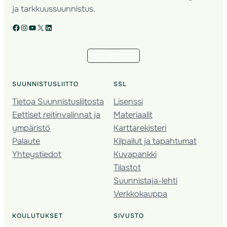
ja tarkkuussuunnistus.
Facebook
Instagram
YouTube
X
LinkedIn
Tilaa uutiskirje
SUUNNISTUSLIITTO
SSL
Tietoa Suunnistusliitosta
Lisenssi
Eettiset reitinvalinnat ja
Materiaalit
ympäristö
Karttarekisteri
Palaute
Kilpailut ja tapahtumat
Yhteystiedot
Kuvapankki
Tilastot
Suunnistaja-lehti
Verkkokauppa
KOULUTUKSET
SIVUSTO