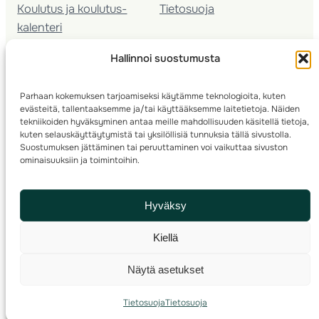
Koulutus ja koulutus­
Tietosuoja
kalenteri
Nuorison koulutukset
Hallinnoi suostumusta
Seura­kehittäminen
Valmentaja­koulutus
Parhaan kokemuksen tarjoamiseksi käytämme teknologioita, kuten
Kartoitus
evästeitä, tallentaaksemme ja/tai käyttääksemme laitetietoja. Näiden
Ratamestari
tekniikoiden hyväksyminen antaa meille mahdollisuuden käsitellä tietoja,
kuten selauskäyttäytymistä tai yksilöllisiä tunnuksia tällä sivustolla.
Suostumuksen jättäminen tai peruuttaminen voi vaikuttaa sivuston
Suomen Suunnistusliitto
© 2025 ·
· Valimotie 10, 00380 Helsinki, Finland
ominaisuuksiin ja toimintoihin.
info(a)suunnistusliitto.fi,
Rastilipun asiat
: rastilippu(a)suunnistusliitto.fi
Hyväksy
Kilpailut ja kuntorastit – Rastilippu
:::
Rastilipun ohjeet
Kiellä
RSS
Näytä asetukset
Etsi
Tietosuoja
Tietosuoja