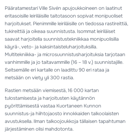
Pääratamestari Ville Sivén apujoukkoineen on laatinut
eritasoisille leiriläisille taitotasoon sopivat monipuoliset
harjoitukset. Pienimmille leiriläisille on tiedossa rastireittiä,
tukireittiä ja oikeaa suunnistusta. Isommat leiriläiset
saavat harjoitella suunnistustekniikkaa monipuolisilla
käyrä-, veto- ja kaksintaisteluharjoituksilla.
Multitekniikka- ja microsuunnistusharjoituksia tarjotaan
vanhimmille ja jo taitavammille (16 – 18 v.) suunnistajille.
Seitsemälle eri kartalle on laadittu 90 eri rataa ja
metsään on viety yli 300 rastia.
Rastien metsään viemisestä, 16 000 kartan
tulostamisesta ja harjoitusten käytännön
pyörittämisestä vastaa Kuortaneen Kunnon
suunnistus-ja hiihtojaosto innokkaiden talkoolaisten
avustuksella. Ilman talkoojoukkoja tällaisen tapahtuman
järjestäminen olisi mahdotonta.