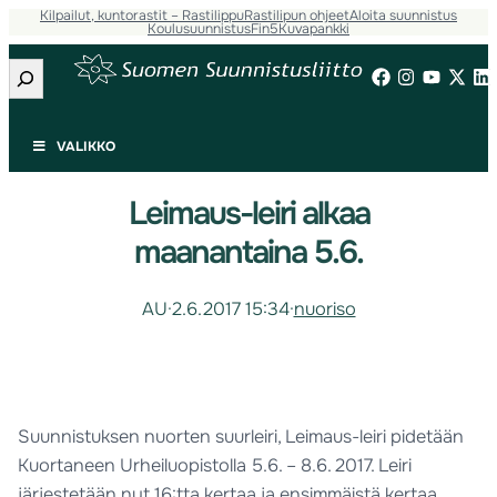
Kilpailut, kuntorastit – Rastilippu
Rastilipun ohjeet
Aloita suunnistus
Koulusuunnistus
Fin5
Kuvapankki
Etsi
VALIKKO
Leimaus-leiri alkaa
maanantaina 5.6.
AU
·
2.6.2017 15:34
·
nuoriso
Suunnistuksen nuorten suurleiri, Leimaus-leiri pidetään
Kuortaneen Urheiluopistolla 5.6. – 8.6. 2017. Leiri
järjestetään nyt 16:tta kertaa ja ensimmäistä kertaa