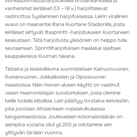
viuhkasuunnistusharjoituksella Aholankankaalla ja
vanhemmat leiriläiset (13 – 18 v.) harjoittelevat
rastinottoa Sysilammen harjoituksessa. Leirin virallinen
avaus on maanantai iltana Kuortane Stadionilla, josta
leiriläiset siirtyvät Iltasprintti -harjoitukseen Kuortaneen
keskustaan. Tätä harjoitusta yleisönkin on helppo tulla
seuraamaan. Sprinttiharjoituksen maalialue sijaitsee
kauppakeskus Kuurnan takana.
Tiistaina ja keskiviikkona suunnistetaan Kainuunvuoren,
Rumanvuoren, Jokikallioiden ja Oijoosvuoren
maastoissa. Näin monen alueen käyttö on vaatinut
usean maanomistajan suostumuksen, josta olemme
heille todella kiitollisia. Leiri päättyy torstaina leiriviestiin,
joka juostaan Aholankaan nopeakulkuisessa
kangasmaastossa. Joukkueiden kokonaismäärän on
aiempina vuosina ollut yli 200 ja odotamme sen
ylittyvän tänäkin vuonna.