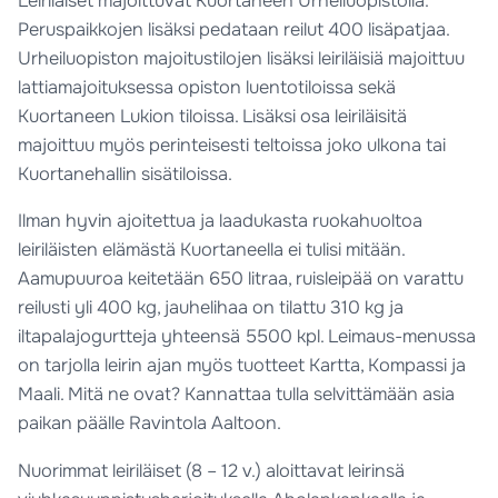
Leiriläiset majoittuvat Kuortaneen Urheiluopistolla.
Peruspaikkojen lisäksi pedataan reilut 400 lisäpatjaa.
Urheiluopiston majoitustilojen lisäksi leiriläisiä majoittuu
lattiamajoituksessa opiston luentotiloissa sekä
Kuortaneen Lukion tiloissa. Lisäksi osa leiriläisitä
majoittuu myös perinteisesti teltoissa joko ulkona tai
Kuortanehallin sisätiloissa.
Ilman hyvin ajoitettua ja laadukasta ruokahuoltoa
leiriläisten elämästä Kuortaneella ei tulisi mitään.
Aamupuuroa keitetään 650 litraa, ruisleipää on varattu
reilusti yli 400 kg, jauhelihaa on tilattu 310 kg ja
iltapalajogurtteja yhteensä 5500 kpl. Leimaus-menussa
on tarjolla leirin ajan myös tuotteet Kartta, Kompassi ja
Maali. Mitä ne ovat? Kannattaa tulla selvittämään asia
paikan päälle Ravintola Aaltoon.
Nuorimmat leiriläiset (8 – 12 v.) aloittavat leirinsä