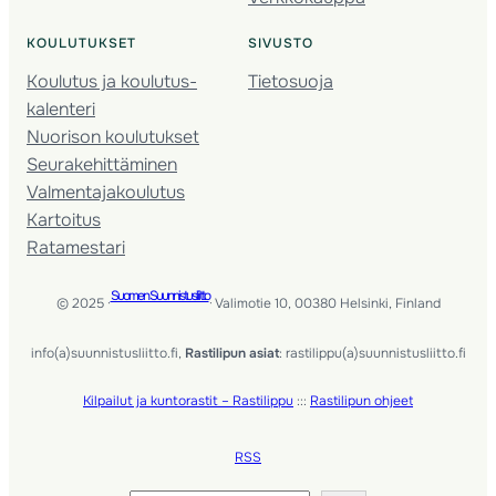
KOULUTUKSET
SIVUSTO
Koulutus ja koulutus­
Tietosuoja
kalenteri
Nuorison koulutukset
Seura­kehittäminen
Valmentaja­koulutus
Kartoitus
Ratamestari
Suomen Suunnistusliitto
© 2025 ·
· Valimotie 10, 00380 Helsinki, Finland
info(a)suunnistusliitto.fi,
Rastilipun asiat
: rastilippu(a)suunnistusliitto.fi
Kilpailut ja kuntorastit – Rastilippu
:::
Rastilipun ohjeet
RSS