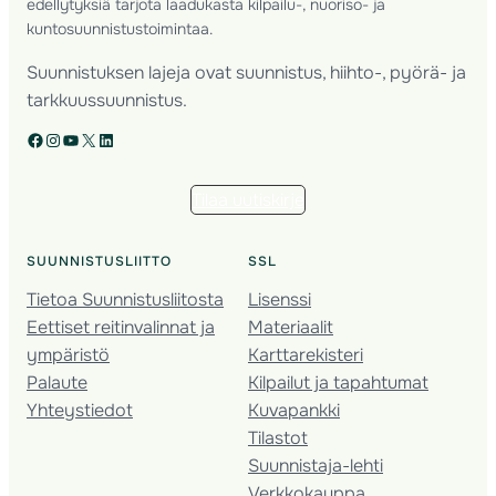
edellytyksiä tarjota laadukasta kilpailu-, nuoriso- ja
kuntosuunnistustoimintaa.
Suunnistuksen lajeja ovat suunnistus, hiihto-, pyörä- ja
tarkkuussuunnistus.
Facebook
Instagram
YouTube
X
LinkedIn
Tilaa uutiskirje
SUUNNISTUSLIITTO
SSL
Tietoa Suunnistusliitosta
Lisenssi
Eettiset reitinvalinnat ja
Materiaalit
ympäristö
Karttarekisteri
Palaute
Kilpailut ja tapahtumat
Yhteystiedot
Kuvapankki
Tilastot
Suunnistaja-lehti
Verkkokauppa