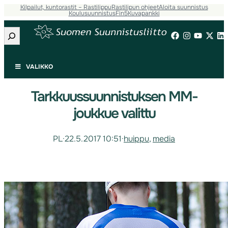
Kilpailut, kuntorastit – Rastilippu
Rastilipun ohjeet
Aloita suunnistus
Koulusuunnistus
Fin5
Kuvapankki
Etsi
VALIKKO
Tarkkuussuunnistuksen MM-
joukkue valittu
PL
·
22.5.2017 10:51
·
huippu
, 
media