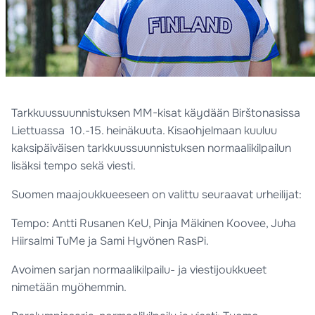
Tarkkuussuunnistuksen MM-kisat käydään Birštonasissa
Liettuassa 10.-15. heinäkuuta. Kisaohjelmaan kuuluu
kaksipäiväisen tarkkuussuunnistuksen normaalikilpailun
lisäksi tempo sekä viesti.
Suomen maajoukkueeseen on valittu seuraavat urheilijat:
Tempo: Antti Rusanen KeU, Pinja Mäkinen Koovee, Juha
Hiirsalmi TuMe ja Sami Hyvönen RasPi.
Avoimen sarjan normaalikilpailu- ja viestijoukkueet
nimetään myöhemmin.