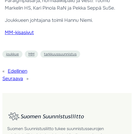
Paralympiasarja, normaalikilpailu ja viesti: Tuomo
Markelin HS, Kari Pinola RaN ja Pekka Seppä SuSe.
Joukkueen johtajana toimii Hannu Niemi.
MM-kisasivut
joukkue
MM
tarkkuussuunnistus
«
Edellinen
Seuraava
»
Suomen Suunnistusliitto tukee suunnistusseurojen