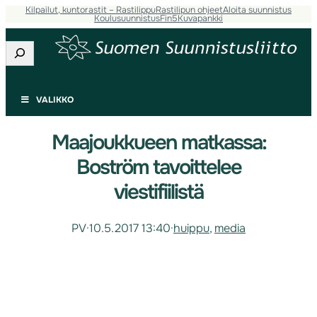
Kilpailut, kuntorastit – Rastilippu
Rastilipun ohjeet
Aloita suunnistus
Koulusuunnistus
Fin5
Kuvapankki
Etsi
VALIKKO
Maajoukkueen matkassa:
Boström tavoittelee
viestifiilistä
PV
·
10.5.2017 13:40
·
huippu
, 
media