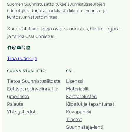
Suomen Suunnistusliitto tukee suunnistusseurojen
edellytyksiä tarjota laadukasta kilpailu-, nuoriso- ja
kuntosuunnistustoimintaa.
Suunnistuksen lajeja ovat suunnistus, hiihto-, pyörä-
ja tarkkuussuunnistus.
Facebook
Instagram
YouTube
X
LinkedIn
Tilaa uutiskirje
SUUNNISTUSLIITTO
SSL
Tietoa Suunnistusliitosta
Lisenssi
Eettiset reitinvalinnat ja
Materiaalit
ympäristö
Karttarekisteri
Palaute
Kilpailut ja tapahtumat
Yhteystiedot
Kuvapankki
Tilastot
Suunnistaja-lehti