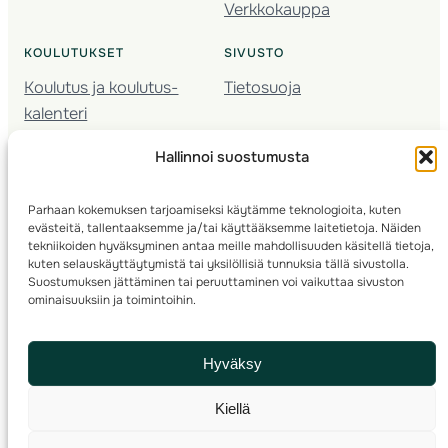
Verkkokauppa
KOULUTUKSET
SIVUSTO
Koulutus ja koulutus­
Tietosuoja
kalenteri
Nuorison koulutukset
Hallinnoi suostumusta
Seura­kehittäminen
Valmentaja­koulutus
Parhaan kokemuksen tarjoamiseksi käytämme teknologioita, kuten
Kartoitus
evästeitä, tallentaaksemme ja/tai käyttääksemme laitetietoja. Näiden
Ratamestari
tekniikoiden hyväksyminen antaa meille mahdollisuuden käsitellä tietoja,
kuten selauskäyttäytymistä tai yksilöllisiä tunnuksia tällä sivustolla.
Suostumuksen jättäminen tai peruuttaminen voi vaikuttaa sivuston
Suomen Suunnistusliitto
© 2025 ·
· Valimotie 10, 00380 Helsinki, Finland
ominaisuuksiin ja toimintoihin.
info(a)suunnistusliitto.fi,
Rastilipun asiat
: rastilippu(a)suunnistusliitto.fi
Hyväksy
Kilpailut ja kuntorastit – Rastilippu
:::
Rastilipun ohjeet
Kiellä
RSS