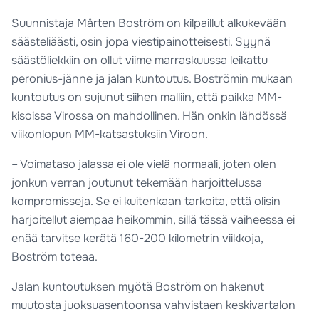
Suunnistaja Mårten Boström on kilpaillut alkukevään
säästeliäästi, osin jopa viestipainotteisesti. Syynä
säästöliekkiin on ollut viime marraskuussa leikattu
peronius-jänne ja jalan kuntoutus. Boströmin mukaan
kuntoutus on sujunut siihen malliin, että paikka MM-
kisoissa Virossa on mahdollinen. Hän onkin lähdössä
viikonlopun MM-katsastuksiin Viroon.
– Voimataso jalassa ei ole vielä normaali, joten olen
jonkun verran joutunut tekemään harjoittelussa
kompromisseja. Se ei kuitenkaan tarkoita, että olisin
harjoitellut aiempaa heikommin, sillä tässä vaiheessa ei
enää tarvitse kerätä 160-200 kilometrin viikkoja,
Boström toteaa.
Jalan kuntoutuksen myötä Boström on hakenut
muutosta juoksuasentoonsa vahvistaen keskivartalon