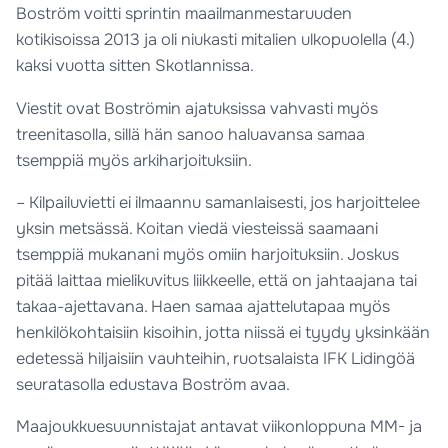
Boström voitti sprintin maailmanmestaruuden
kotikisoissa 2013 ja oli niukasti mitalien ulkopuolella (4.)
kaksi vuotta sitten Skotlannissa.
Viestit ovat Boströmin ajatuksissa vahvasti myös
treenitasolla, sillä hän sanoo haluavansa samaa
tsemppiä myös arkiharjoituksiin.
– Kilpailuvietti ei ilmaannu samanlaisesti, jos harjoittelee
yksin metsässä. Koitan viedä viesteissä saamaani
tsemppiä mukanani myös omiin harjoituksiin. Joskus
pitää laittaa mielikuvitus liikkeelle, että on jahtaajana tai
takaa-ajettavana. Haen samaa ajattelutapaa myös
henkilökohtaisiin kisoihin, jotta niissä ei tyydy yksinkään
edetessä hiljaisiin vauhteihin, ruotsalaista IFK Lidingöä
seuratasolla edustava Boström avaa.
Maajoukkuesuunnistajat antavat viikonloppuna MM- ja