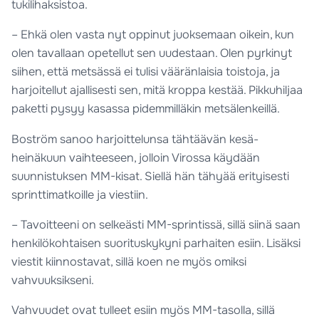
tukilihaksistoa.
– Ehkä olen vasta nyt oppinut juoksemaan oikein, kun
olen tavallaan opetellut sen uudestaan. Olen pyrkinyt
siihen, että metsässä ei tulisi vääränlaisia toistoja, ja
harjoitellut ajallisesti sen, mitä kroppa kestää. Pikkuhiljaa
paketti pysyy kasassa pidemmilläkin metsälenkeillä.
Boström sanoo harjoittelunsa tähtäävän kesä-
heinäkuun vaihteeseen, jolloin Virossa käydään
suunnistuksen MM-kisat. Siellä hän tähyää erityisesti
sprinttimatkoille ja viestiin.
– Tavoitteeni on selkeästi MM-sprintissä, sillä siinä saan
henkilökohtaisen suorituskykyni parhaiten esiin. Lisäksi
viestit kiinnostavat, sillä koen ne myös omiksi
vahvuuksikseni.
Vahvuudet ovat tulleet esiin myös MM-tasolla, sillä