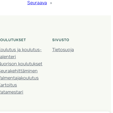
Seuraava
»
KOULUTUKSET
SIVUSTO
oulutus ja koulutus­
Tietosuoja
alenteri
Nuorison koulutukset
Seura­kehittäminen
almentaja­koulutus
artoitus
Ratamestari