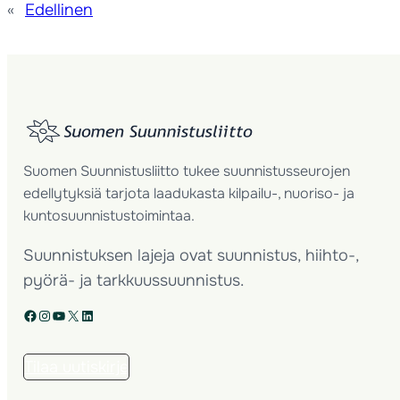
«
Edellinen
Suomen Suunnistusliitto tukee suunnistusseurojen
edellytyksiä tarjota laadukasta kilpailu-, nuoriso- ja
kuntosuunnistustoimintaa.
Suunnistuksen lajeja ovat suunnistus, hiihto-,
pyörä- ja tarkkuussuunnistus.
Facebook
Instagram
YouTube
X
LinkedIn
Tilaa uutiskirje