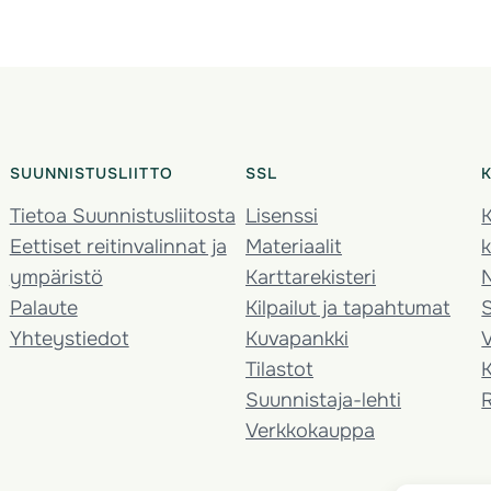
SUUNNISTUSLIITTO
SSL
Tietoa Suunnistusliitosta
Lisenssi
K
Eettiset reitinvalinnat ja
Materiaalit
k
ympäristö
Karttarekisteri
Palaute
Kilpailut ja tapahtumat
Yhteystiedot
Kuvapankki
V
Tilastot
K
Suunnistaja-lehti
Verkkokauppa