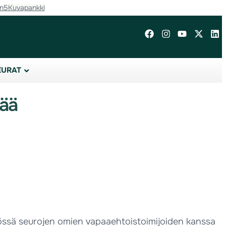
in5
Kuvapankki
EURAT
jää
työssä seurojen omien vapaaehtoistoimijoiden kanssa