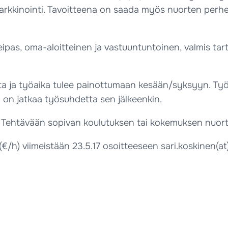
arkkinointi. Tavoitteena on saada myös nuorten perhe
reipas, oma-aloitteinen ja vastuuntuntoinen, valmis t
 ja työaika tulee painottumaan kesään/syksyyn. Työsuh
on jatkaa työsuhdetta sen jälkeenkin.
ä. Tehtävään sopivan koulutuksen tai kokemuksen nuort
h) viimeistään 23.5.17 osoitteeseen sari.koskinen(at)ou