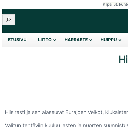
Kilpailut, kunt
Etsi
ETUSIVU
LIITTO
HARRASTE
HUIPPU
Hi
Hiisirasti ja sen alaseurat Eurajoen Veikot, Kiukaiste
Valitun tehtäviin kuuluu lasten ja nuorten suunnis