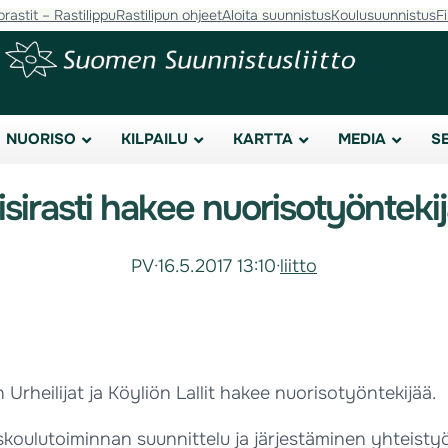
orastit – Rastilippu
Rastilipun ohjeet
Aloita suunnistus
Koulusuunnistus
F
NUORISO
KILPAILU
KARTTA
MEDIA
S
isirasti hakee nuorisotyönteki
PV
·
16.5.2017 13:10
·
liitto
n Urheilijat ja Köyliön Lallit hakee nuorisotyöntekijää.
tuskoulutoiminnan suunnittelu ja järjestäminen yhteis