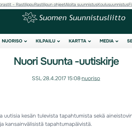
orastit – Rastilippu
Rastilipun ohjeet
Aloita suunnistus
Koulusuunnistus
F
NUORISO
KILPAILU
KARTTA
MEDIA
S
Nuori Suunta -uutiskirje
SSL
·
28.4.2017 15:08
·
nuoriso
 uutisia kesän tulevista tapahtumista sekä aineistovin
ja kansainvälisistä tapahtumapäivistä.