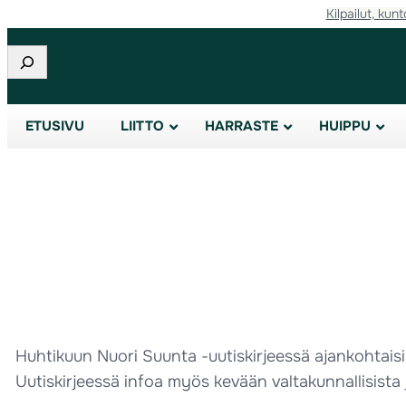
Kilpailut, kunt
Etsi
ETUSIVU
LIITTO
HARRASTE
HUIPPU
Huhtikuun Nuori Suunta -uutiskirjeessä ajankohtaisia
Uutiskirjeessä infoa myös kevään valtakunnallisista 