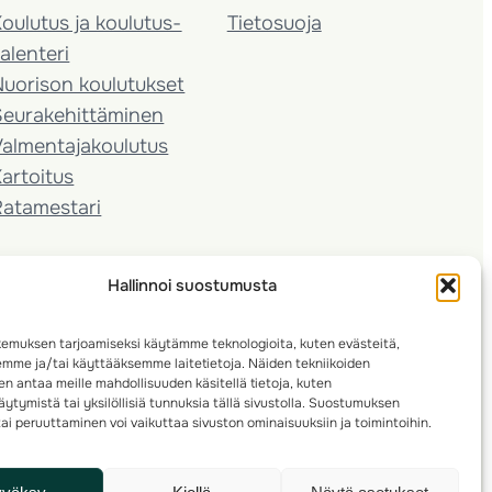
oulutus ja koulutus­
Tietosuoja
alenteri
Nuorison koulutukset
Seura­kehittäminen
almentaja­koulutus
artoitus
Ratamestari
Hallinnoi suostumusta
emuksen tarjoamiseksi käytämme teknologioita, kuten evästeitä,
emme ja/tai käyttääksemme laitetietoja. Näiden tekniikoiden
n antaa meille mahdollisuuden käsitellä tietoja, kuten
ytymistä tai yksilöllisiä tunnuksia tällä sivustolla. Suostumuksen
ai peruuttaminen voi vaikuttaa sivuston ominaisuuksiin ja toimintoihin.