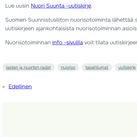
Lue uusin
Nuori Suunta -uutiskirje
.
Suomen Suunnistusliiton nuorisotoiminta lähettää seu
uutiskirjeen ajankohtaisista nuorisotoiminnan asioi
Nuorisotoiminnan
info -sivuilla
voit tilata uutiskirje
lasten ja nuorten radat
nuoriso
tapahtumat
uutiskirje
«
Edellinen