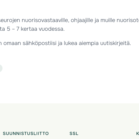
rojen nuorisovastaaville, ohjaajille ja muille nuoriso
sta 5 – 7 kertaa vuodessa.
en omaan sähköpostiisi ja lukea aiempia uutiskirjeitä.
SUUNNISTUSLIITTO
SSL