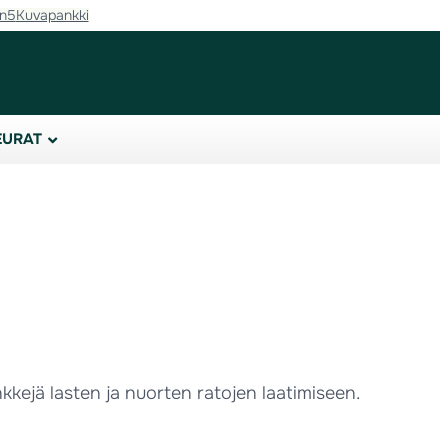
in5
Kuvapankki
EURAT
kkejä lasten ja nuorten ratojen laatimiseen.