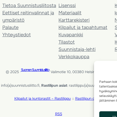
Tietoa Suunnistusliitosta
Lisenssi
K
Eettiset reitinvalinnat ja
Materiaalit
k
ympäristö
Karttarekisteri
Palaute
Kilpailut ja tapahtumat
Yhteystiedot
Kuvapankki
V
Tilastot
K
Suunnistaja-lehti
Verkkokauppa
Suomen Suunnistusliitto
© 2025 ·
· Valimotie 10, 00380 Helsinki, Finland
Parhaan kok
info(a)suunnistusliitto.fi,
Rastilipun asiat
: rastilippu(a)suunnistusliitto.fi
tallentaaks
hyväksymine
selauskäyttä
Kilpailut ja kuntorastit – Rastilippu
:::
Rastilipun ohjeet
jättäminen t
RSS