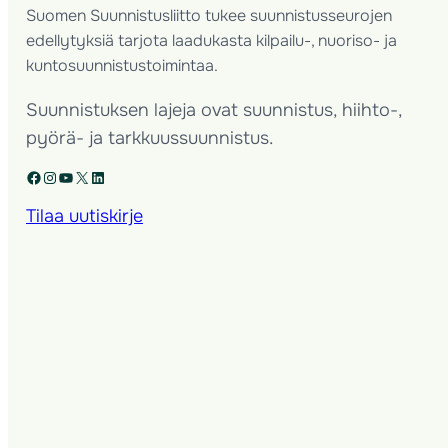
Suomen Suunnistusliitto tukee suunnistusseurojen
edellytyksiä tarjota laadukasta kilpailu-, nuoriso- ja
kuntosuunnistustoimintaa.
Suunnistuksen lajeja ovat suunnistus, hiihto-,
pyörä- ja tarkkuussuunnistus.
Facebook
Instagram
YouTube
X
LinkedIn
Tilaa uutiskirje