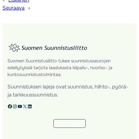
Seuraava
»
Suomen Suunnistusliitto tukee suunnistusseurojen
edellytyksiä tarjota laadukasta kilpailu-, nuoriso- ja
kuntosuunnistustoimintaa.
Suunnistuksen lajeja ovat suunnistus, hiihto-, pyörä-
ja tarkkuussuunnistus.
Facebook
Instagram
YouTube
X
LinkedIn
Tilaa uutiskirje