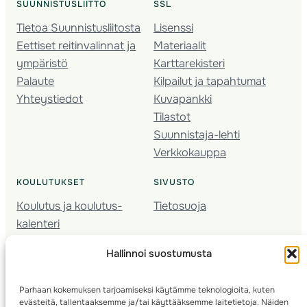
SUUNNISTUSLIITTO
SSL
Tietoa Suunnistusliitosta
Lisenssi
Eettiset reitinvalinnat ja
Materiaalit
ympäristö
Karttarekisteri
Palaute
Kilpailut ja tapahtumat
Yhteystiedot
Kuvapankki
Tilastot
Suunnistaja-lehti
Verkkokauppa
KOULUTUKSET
SIVUSTO
Koulutus ja koulutus­
Tietosuoja
kalenteri
Nuorison koulutukset
Hallinnoi suostumusta
Seura­kehittäminen
Valmentaja­koulutus
Parhaan kokemuksen tarjoamiseksi käytämme teknologioita, kuten
Kartoitus
evästeitä, tallentaaksemme ja/tai käyttääksemme laitetietoja. Näiden