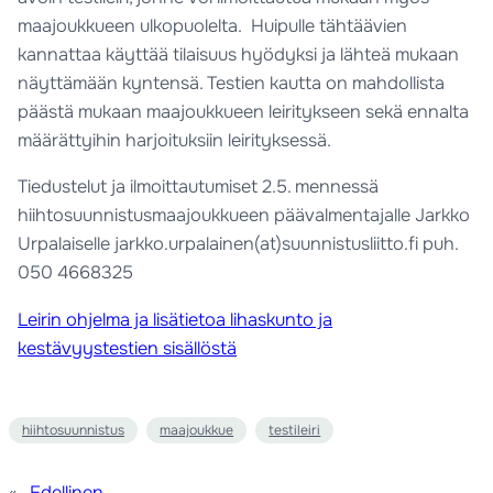
maajoukkueen ulkopuolelta. Huipulle tähtäävien
kannattaa käyttää tilaisuus hyödyksi ja lähteä mukaan
näyttämään kyntensä. Testien kautta on mahdollista
päästä mukaan maajoukkueen leiritykseen sekä ennalta
määrättyihin harjoituksiin leirityksessä.
Tiedustelut ja ilmoittautumiset 2.5. mennessä
hiihtosuunnistusmaajoukkueen päävalmentajalle Jarkko
Urpalaiselle jarkko.urpalainen(at)suunnistusliitto.fi puh.
050 4668325
Leirin ohjelma ja lisätietoa lihaskunto ja
kestävyystestien sisällöstä
hiihtosuunnistus
maajoukkue
testileiri
«
Edellinen