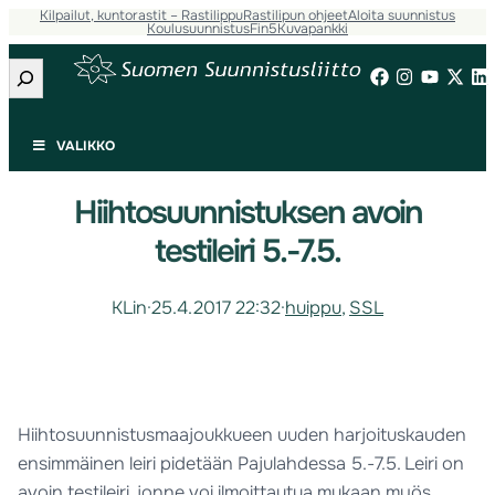
Kilpailut, kuntorastit – Rastilippu
Rastilipun ohjeet
Aloita suunnistus
Koulusuunnistus
Fin5
Kuvapankki
Etsi
VALIKKO
Hiihtosuunnistuksen avoin
testileiri 5.-7.5.
KLin
·
25.4.2017 22:32
·
huippu
, 
SSL
Hiihtosuunnistusmaajoukkueen uuden harjoituskauden
ensimmäinen leiri pidetään Pajulahdessa 5.-7.5. Leiri on
avoin testileiri, jonne voi ilmoittautua mukaan myös