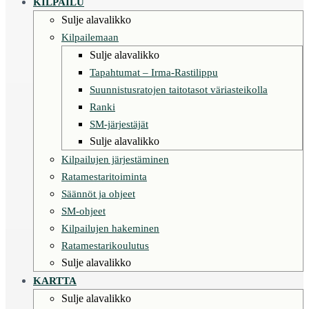
KILPAILU
Sulje alavalikko
Kilpailemaan
Sulje alavalikko
Tapahtumat – Irma-Rastilippu
Suunnistusratojen taitotasot väriasteikolla
Ranki
SM-järjestäjät
Sulje alavalikko
Kilpailujen järjestäminen
Ratamestaritoiminta
Säännöt ja ohjeet
SM-ohjeet
Kilpailujen hakeminen
Ratamestarikoulutus
Sulje alavalikko
KARTTA
Sulje alavalikko