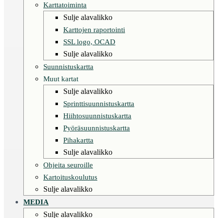
Karttatoiminta
Sulje alavalikko
Karttojen raportointi
SSL logo, OCAD
Sulje alavalikko
Suunnistuskartta
Muut kartat
Sulje alavalikko
Sprinttisuunnistuskartta
Hiihtosuunnistuskartta
Pyöräsuunnistuskartta
Pihakartta
Sulje alavalikko
Ohjeita seuroille
Kartoituskoulutus
Sulje alavalikko
MEDIA
Sulje alavalikko