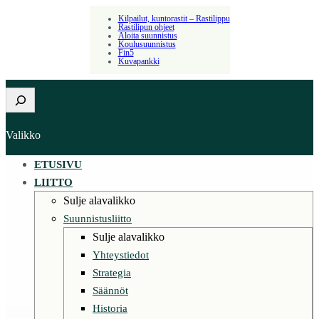
Kilpailut, kuntorastit – Rastilippu
Rastilipun ohjeet
Aloita suunnistus
Koulusuunnistus
Fin5
Kuvapankki
Etsi
Valikko
ETUSIVU
LIITTO
Sulje alavalikko
Suunnistusliitto
Sulje alavalikko
Yhteystiedot
Strategia
Säännöt
Historia