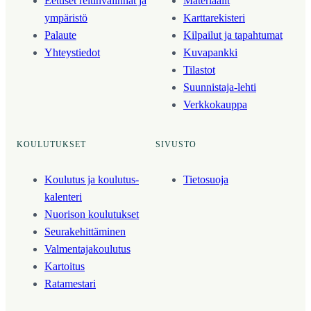
Eettiset reitinvalinnat ja
Materiaalit
ympäristö
Karttarekisteri
Palaute
Kilpailut ja tapahtumat
Yhteystiedot
Kuvapankki
Tilastot
Suunnistaja-lehti
Verkkokauppa
KOULUTUKSET
SIVUSTO
Koulutus ja koulutus­
Tietosuoja
kalenteri
Nuorison koulutukset
Seura­kehittäminen
Valmentaja­koulutus
Kartoitus
Ratamestari