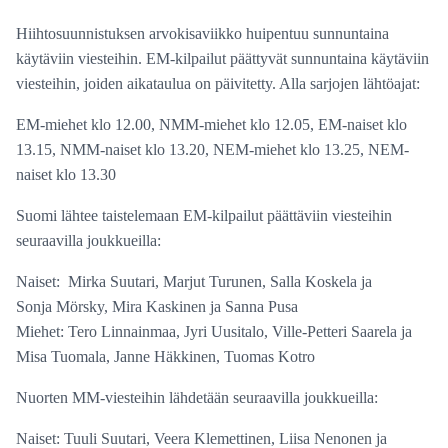
Hiihtosuunnistuksen arvokisaviikko huipentuu sunnuntaina
käytäviin viesteihin. EM-kilpailut päättyvät sunnuntaina käytäviin
viesteihin, joiden aikataulua on päivitetty. Alla sarjojen lähtöajat:
EM-miehet klo 12.00, NMM-miehet klo 12.05, EM-naiset klo
13.15, NMM-naiset klo 13.20, NEM-miehet klo 13.25, NEM-
naiset klo 13.30
Suomi lähtee taistelemaan EM-kilpailut päättäviin viesteihin
seuraavilla joukkueilla:
Naiset: Mirka Suutari, Marjut Turunen, Salla Koskela ja
Sonja Mörsky, Mira Kaskinen ja Sanna Pusa
Miehet: Tero Linnainmaa, Jyri Uusitalo, Ville-Petteri Saarela ja
Misa Tuomala, Janne Häkkinen, Tuomas Kotro
Nuorten MM-viesteihin lähdetään seuraavilla joukkueilla:
Naiset: Tuuli Suutari, Veera Klemettinen, Liisa Nenonen ja