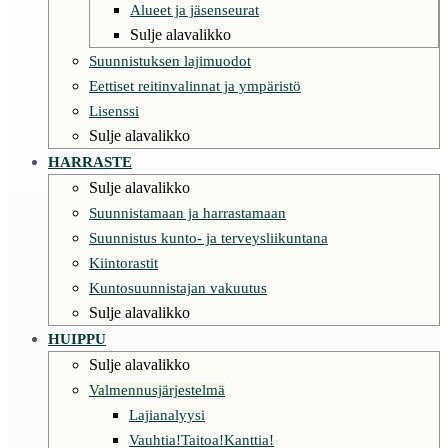
Alueet ja jäsenseurat
Sulje alavalikko
Suunnistuksen lajimuodot
Eettiset reitinvalinnat ja ympäristö
Lisenssi
Sulje alavalikko
HARRASTE
Sulje alavalikko
Suunnistamaan ja harrastamaan
Suunnistus kunto- ja terveysliikuntana
Kiintorastit
Kuntosuunnistajan vakuutus
Sulje alavalikko
HUIPPU
Sulje alavalikko
Valmennusjärjestelmä
Lajianalyysi
Vauhtia!Taitoa!Kanttia!