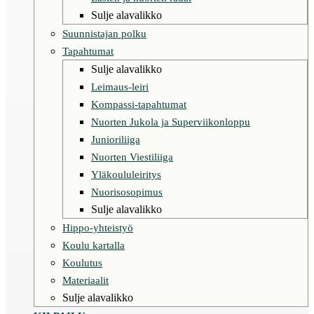
Sulje alavalikko
Suunnistajan polku
Tapahtumat
Sulje alavalikko
Leimaus-leiri
Kompassi-tapahtumat
Nuorten Jukola ja Superviikonloppu
Junioriliiga
Nuorten Viestiliiga
Yläkoululeiritys
Nuorisosopimus
Sulje alavalikko
Hippo-yhteistyö
Koulu kartalla
Koulutus
Materiaalit
Sulje alavalikko