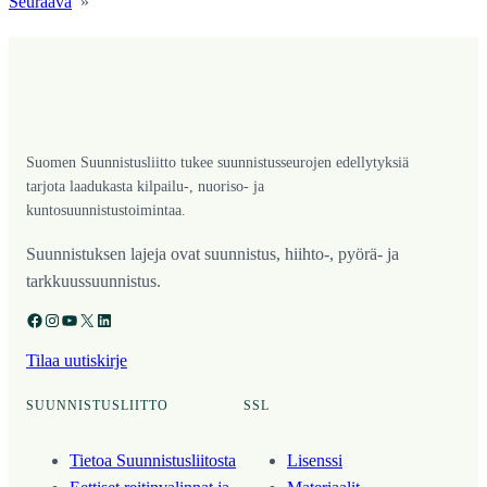
Seuraava
»
Suomen Suunnistusliitto tukee suunnistusseurojen edellytyksiä
tarjota laadukasta kilpailu-, nuoriso- ja
kuntosuunnistustoimintaa.
Suunnistuksen lajeja ovat suunnistus, hiihto-, pyörä- ja
tarkkuussuunnistus.
Facebook
Instagram
YouTube
X
LinkedIn
Tilaa uutiskirje
SUUNNISTUSLIITTO
SSL
Tietoa Suunnistusliitosta
Lisenssi