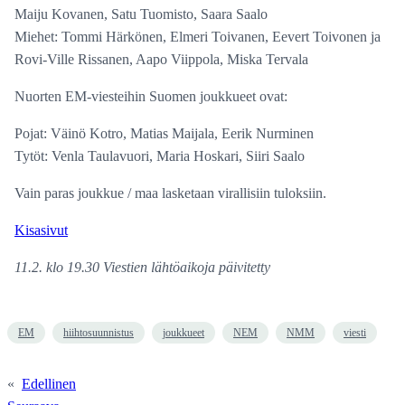
Maiju Kovanen, Satu Tuomisto, Saara Saalo
Miehet: Tommi Härkönen, Elmeri Toivanen, Eevert Toivonen ja
Rovi-Ville Rissanen, Aapo Viippola, Miska Tervala
Nuorten EM-viesteihin Suomen joukkueet ovat:
Pojat: Väinö Kotro, Matias Maijala, Eerik Nurminen
Tytöt: Venla Taulavuori, Maria Hoskari, Siiri Saalo
Vain paras joukkue / maa lasketaan virallisiin tuloksiin.
Kisasivut
11.2. klo 19.30 Viestien lähtöaikoja päivitetty
EM
hiihtosuunnistus
joukkueet
NEM
NMM
viesti
«
Edellinen