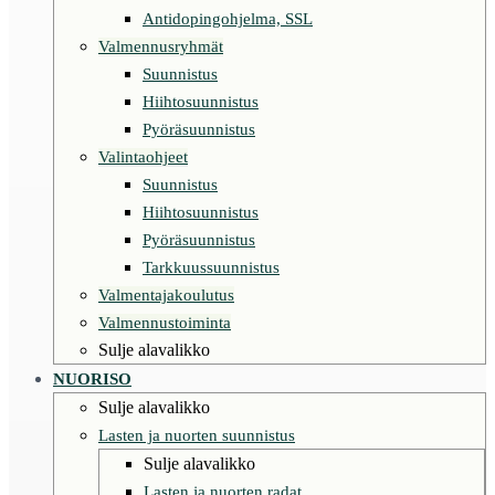
Antidopingohjelma, SSL
Valmennusryhmät
Suunnistus
Hiihtosuunnistus
Pyöräsuunnistus
Valintaohjeet
Suunnistus
Hiihtosuunnistus
Pyöräsuunnistus
Tarkkuussuunnistus
Valmentajakoulutus
Valmennustoiminta
Sulje alavalikko
NUORISO
Sulje alavalikko
Lasten ja nuorten suunnistus
Sulje alavalikko
Lasten ja nuorten radat