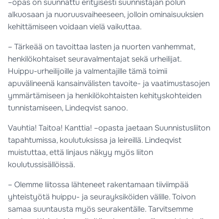
–opas on suunnattu erityisesti suunnistajan polun
alkuosaan ja nuoruusvaiheeseen, jolloin ominaisuuksien
kehittämiseen voidaan vielä vaikuttaa.
– Tärkeää on tavoittaa lasten ja nuorten vanhemmat,
henkilökohtaiset seuravalmentajat sekä urheilijat.
Huippu-urheilijoille ja valmentajille tämä toimii
apuvälineenä kansainvälisten tavoite- ja vaatimustasojen
ymmärtämiseen ja henkilökohtaisten kehityskohteiden
tunnistamiseen, Lindeqvist sanoo.
Vauhtia! Taitoa! Kanttia! –opasta jaetaan Suunnistusliiton
tapahtumissa, koulutuksissa ja leireillä. Lindeqvist
muistuttaa, että linjaus näkyy myös liiton
koulutussisällöissä.
– Olemme liitossa lähteneet rakentamaan tiiviimpää
yhteistyötä huippu- ja seurayksiköiden välille. Toivon
samaa suuntausta myös seurakentälle. Tarvitsemme