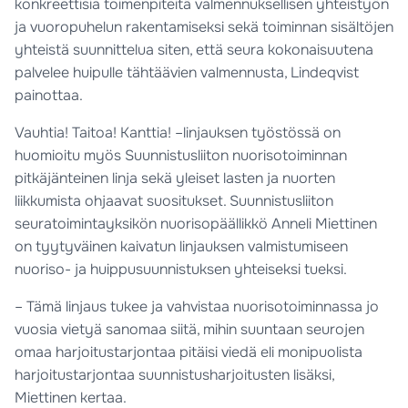
konkreettisia toimenpiteitä valmennuksellisen yhteistyön
ja vuoropuhelun rakentamiseksi sekä toiminnan sisältöjen
yhteistä suunnittelua siten, että seura kokonaisuutena
palvelee huipulle tähtäävien valmennusta, Lindeqvist
painottaa.
Vauhtia! Taitoa! Kanttia! –linjauksen työstössä on
huomioitu myös Suunnistusliiton nuorisotoiminnan
pitkäjänteinen linja sekä yleiset lasten ja nuorten
liikkumista ohjaavat suositukset. Suunnistusliiton
seuratoimintayksikön nuorisopäällikkö Anneli Miettinen
on tyytyväinen kaivatun linjauksen valmistumiseen
nuoriso- ja huippusuunnistuksen yhteiseksi tueksi.
– Tämä linjaus tukee ja vahvistaa nuorisotoiminnassa jo
vuosia vietyä sanomaa siitä, mihin suuntaan seurojen
omaa harjoitustarjontaa pitäisi viedä eli monipuolista
harjoitustarjontaa suunnistusharjoitusten lisäksi,
Miettinen kertaa.