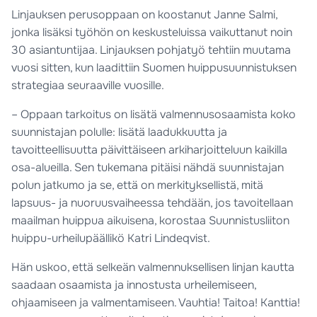
Linjauksen perusoppaan on koostanut Janne Salmi,
jonka lisäksi työhön on keskusteluissa vaikuttanut noin
30 asiantuntijaa. Linjauksen pohjatyö tehtiin muutama
vuosi sitten, kun laadittiin Suomen huippusuunnistuksen
strategiaa seuraaville vuosille.
– Oppaan tarkoitus on lisätä valmennusosaamista koko
suunnistajan polulle: lisätä laadukkuutta ja
tavoitteellisuutta päivittäiseen arkiharjoitteluun kaikilla
osa-alueilla. Sen tukemana pitäisi nähdä suunnistajan
polun jatkumo ja se, että on merkityksellistä, mitä
lapsuus- ja nuoruusvaiheessa tehdään, jos tavoitellaan
maailman huippua aikuisena, korostaa Suunnistusliiton
huippu-urheilupäällikö Katri Lindeqvist.
Hän uskoo, että selkeän valmennuksellisen linjan kautta
saadaan osaamista ja innostusta urheilemiseen,
ohjaamiseen ja valmentamiseen. Vauhtia! Taitoa! Kanttia!