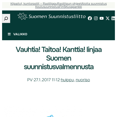
Kilpailut, kuntorastit – Rastilippu
Rastilipun ohjeet
Aloita suunnistus
Koulusuunnistus
Fin5
Kuvapankki
Etsi
VALIKKO
Vauhtia! Taitoa! Kanttia! linjaa
Suomen
suunnistusvalmennusta
PV
·
27.1.2017 11:12
·
huippu
, 
nuoriso