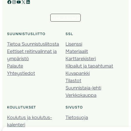
Facebook
Instagram
YouTube
X
LinkedIn
Tilaa uutiskirje
SUUNNISTUSLIITTO
SSL
Tietoa Suunnistusliitosta
Lisenssi
Eettiset reitinvalinnat ja
Materiaalit
ympäristö
Karttarekisteri
Palaute
Kilpailut ja tapahtumat
Yhteystiedot
Kuvapankki
Tilastot
Suunnistaja-lehti
Verkkokauppa
KOULUTUKSET
SIVUSTO
Koulutus ja koulutus­
Tietosuoja
kalenteri