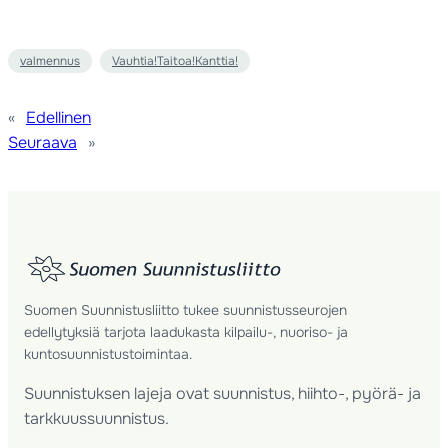
valmennus
Vauhtia!Taitoa!Kanttia!
«
Edellinen
Seuraava
»
Suomen Suunnistusliitto tukee suunnistusseurojen
edellytyksiä tarjota laadukasta kilpailu-, nuoriso- ja
kuntosuunnistustoimintaa.
Suunnistuksen lajeja ovat suunnistus, hiihto-, pyörä- ja
tarkkuussuunnistus.