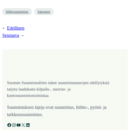
hiihtosuunnistus
katsastus
«
Edellinen
Seuraava
»
Suomen Suunnistusliitto tukee suunnistusseurojen edellytyksiä
tarjota laadukasta kilpailu-, nuoriso- ja
kuntosuunnistustoimintaa.
Suunnistuksen lajeja ovat suunnistus, hiihto-, pyörä- ja
tarkkuussuunnistus.
Facebook
Instagram
YouTube
X
LinkedIn