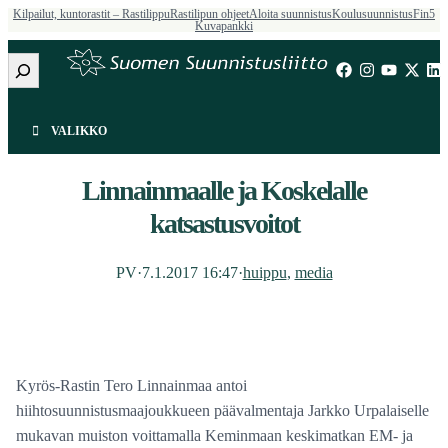
Kilpailut, kuntorastit – Rastilippu
Rastilipun ohjeet
Aloita suunnistus
Koulusuunnistus
Fin5
Kuvapankki
Etsi
VALIKKO
Linnainmaalle ja Koskelalle
katsastusvoitot
PV
·
7.1.2017 16:47
·
huippu
, 
media
Kyrös-Rastin Tero Linnainmaa antoi
hiihtosuunnistusmaajoukkueen päävalmentaja Jarkko Urpalaiselle
mukavan muiston voittamalla Keminmaan keskimatkan EM- ja