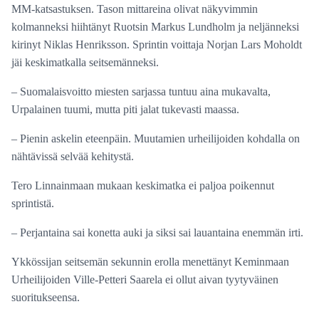
MM-katsastuksen. Tason mittareina olivat näkyvimmin
kolmanneksi hiihtänyt Ruotsin Markus Lundholm ja neljänneksi
kirinyt Niklas Henriksson. Sprintin voittaja Norjan Lars Moholdt
jäi keskimatkalla seitsemänneksi.
– Suomalaisvoitto miesten sarjassa tuntuu aina mukavalta,
Urpalainen tuumi, mutta piti jalat tukevasti maassa.
– Pienin askelin eteenpäin. Muutamien urheilijoiden kohdalla on
nähtävissä selvää kehitystä.
Tero Linnainmaan mukaan keskimatka ei paljoa poikennut
sprintistä.
– Perjantaina sai konetta auki ja siksi sai lauantaina enemmän irti.
Ykkössijan seitsemän sekunnin erolla menettänyt Keminmaan
Urheilijoiden Ville-Petteri Saarela ei ollut aivan tyytyväinen
suoritukseensa.