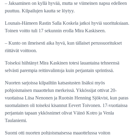
– Jaksaminen on kyllä hyvää, mutta se viimeinen napsu edelleen
puuttuu. Kilpailujen kautta se löytyy.
Lounais-Hämeen Rastin Salla Koskela jatkoi hyviä suorituksiaan.
Toinen voitto tuli 17 sekunnin erolla Mira Kaskiseen.
– Kunto on ilmeisesti aika hyvä, kun tällaiset perussuoritukset
riittävät voittoon.
Toiseksi hiihtänyt Mira Kaskinen totesi lauantaina tehneensä
selvästi parempia reitinvalintoja kuin perjantain sprintissä.
Nuorten sarjoissa kilpailtiin katsastusten lisäksi myös
pohjoismaisen maaottelun merkeissä. Ykkössijat ottivat 20-
vuotiaissa Liisa Nenonen ja Ruotsin Henning Sjökvist, kun paras
suomalainen oli toiseksi kisannut Eevert Toivonen. 17-vuotiaissa
perjantain tapaan ykkösnimet olivat Väinö Kotro ja Venla
Taulaniemi.
Suomi otti nuorten pohjoismaisessa maaottelussa voiton