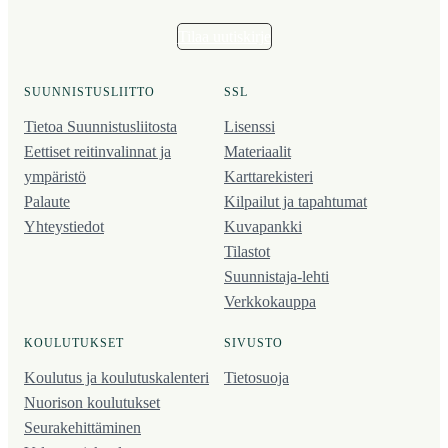
Tilaa uutiskirje
SUUNNISTUSLIITTO
SSL
Tietoa Suunnistusliitosta
Lisenssi
Eettiset reitinvalinnat ja
Materiaalit
ympäristö
Karttarekisteri
Palaute
Kilpailut ja tapahtumat
Yhteystiedot
Kuvapankki
Tilastot
Suunnistaja-lehti
Verkkokauppa
KOULUTUKSET
SIVUSTO
Koulutus ja koulutus­kalenteri
Tietosuoja
Nuorison koulutukset
Seura­kehittäminen