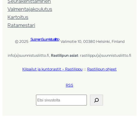
Seura­kehittäminen
Valmentaja­koulutus
Kartoitus
Ratamestari
Suomen Suunnistusliitto
© 2025 ·
· Valimotie 10, 00380 Helsinki, Finland
info(a)suunnistusliitto.fi,
Rastilipun asiat
: rastilippu(a)suunnistusliitto.fi
Kilpailut ja kuntorastit – Rastilippu
:::
Rastilipun ohjeet
RSS
Etsi