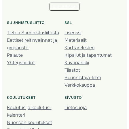
Tilaa uutiskirje
SUUNNISTUSLIITTO
SSL
Tietoa Suunnistusliitosta
Lisenssi
Eettiset reitinvalinnat ja
Materiaalit
ympäristö
Karttarekisteri
Palaute
Kilpailut ja tapahtumat
Yhteystiedot
Kuvapankki
Tilastot
Suunnistaja-lehti
Verkkokauppa
KOULUTUKSET
SIVUSTO
Koulutus ja koulutus­
Tietosuoja
kalenteri
Nuorison koulutukset