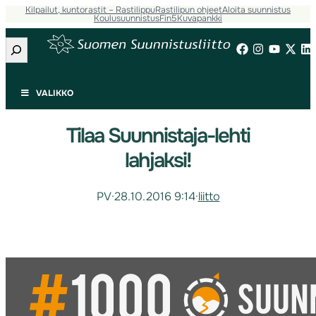
Kilpailut, kuntorastit – Rastilippu
Rastilipun ohjeet
Aloita suunnistus
Koulusuunnistus
Fin5
Kuvapankki
Etsi
VALIKKO
Tilaa Suunnistaja-lehti
lahjaksi!
PV
·
28.10.2016 9:14
·
liitto