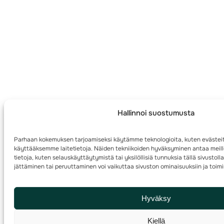
Hallinnoi suostumusta
Parhaan kokemuksen tarjoamiseksi käytämme teknologioita, kuten evästeit
käyttääksemme laitetietoja. Näiden tekniikoiden hyväksyminen antaa meill
tietoja, kuten selauskäyttäytymistä tai yksilöllisiä tunnuksia tällä sivusto
jättäminen tai peruuttaminen voi vaikuttaa sivuston ominaisuuksiin ja toimi
Hyväksy
Kiellä