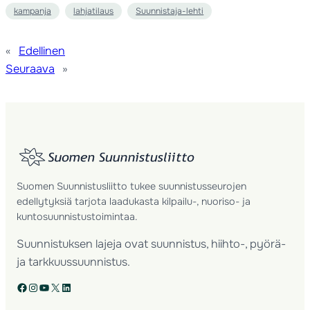
kampanja
lahjatilaus
Suunnistaja-lehti
«
Edellinen
Seuraava
»
Suomen Suunnistusliitto tukee suunnistusseurojen
edellytyksiä tarjota laadukasta kilpailu-, nuoriso- ja
kuntosuunnistustoimintaa.
Suunnistuksen lajeja ovat suunnistus, hiihto-, pyörä-
ja tarkkuussuunnistus.
Facebook
Instagram
YouTube
X
LinkedIn