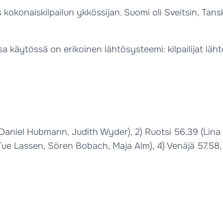
s kokonaiskilpailun ykkössijan. Suomi oli Sveitsin, Tan
ssa käytössä on erikoinen lähtösysteemi: kilpailijat lä
z, Daniel Hubmann, Judith Wyder), 2) Ruotsi 56.39 (Li
 Tue Lassen, Sören Bobach, Maja Alm), 4) Venäjä 57.58,