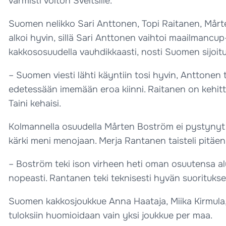
varmisti voiton Sveitsille.
Suomen nelikko Sari Anttonen, Topi Raitanen, Mårte
alkoi hyvin, sillä Sari Anttonen vaihtoi maailmancup
kakkososuudella vauhdikkaasti, nosti Suomen sijoituk
– Suomen viesti lähti käyntiin tosi hyvin, Anttonen
edetessään imemään eroa kiinni. Raitanen on kehitt
Taini kehaisi.
Kolmannella osuudella Mårten Boström ei pystynyt 
kärki meni menojaan. Merja Rantanen taisteli pitäe
– Boström teki ison virheen heti oman osuutensa a
nopeasti. Rantanen teki teknisesti hyvän suorituksen
Suomen kakkosjoukkue Anna Haataja, Miika Kirmula, 
tuloksiin huomioidaan vain yksi joukkue per maa.