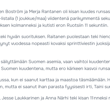
n Boström ja Merja Rantanen oli kisan kuudes runsas p
-listalla (1 joukkue/maa) viidentenä parikymmentä seku
sen kolmanneksi ja kutisti eron Ruotsiin 11 sekuntiin.
 teki hyvän suorituksen. Raitanen puolestaan teki hien
ynyt vuodessa nopeasti kovaksi sprinttiviestin juoks
säilyttämään Suomen asemia, vaan vaihtoi kuudentena 
n Suomen kuudentena, mutta ero kärkeen kasvoi runsaal
lussa, kun ei saanut karttaa ja maastoa täsmäämään. 
, mutta ei saanut ihan parasta fyysisesti irti, Taini su
Jesse Laukkarinen ja Anna Närhi teki kisan 11:nneksi 