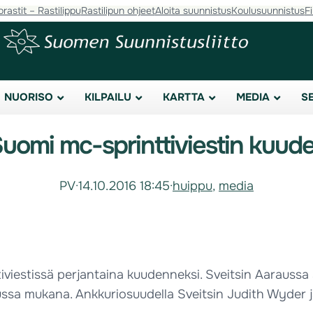
orastit – Rastilippu
Rastilipun ohjeet
Aloita suunnistus
Koulusuunnistus
F
NUORISO
KILPAILU
KARTTA
MEDIA
S
uomi mc-sprinttiviestin kuud
PV
·
14.10.2016 18:45
·
huippu
, 
media
viestissä perjantaina kuudenneksi. Sveitsin Aaraussa s
telussa mukana. Ankkuriosuudella Sveitsin Judith Wyder