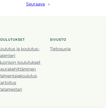
Seuraava
»
KOULUTUKSET
SIVUSTO
oulutus ja koulutus­
Tietosuoja
alenteri
Nuorison koulutukset
Seura­kehittäminen
almentaja­koulutus
artoitus
Ratamestari