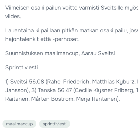
Viimeisen osakilpailun voitto varmisti Sveitsille myö
viides.
Lauantaina kilpaillaan pitkän matkan osakilpailu, jo
hajontalenkit että -perhoset.
Suunnistuksen maailmancup, Aarau Sveitsi
Sprinttiviesti
1) Sveitsi 56.08 (Rahel Friederich, Matthias Kybur
Jansson), 3) Tanska 56.47 (Cecilie Klysner Friberg,
Raitanen, Mårten Boström, Merja Rantanen).
maailmancup
sprinttiviesti