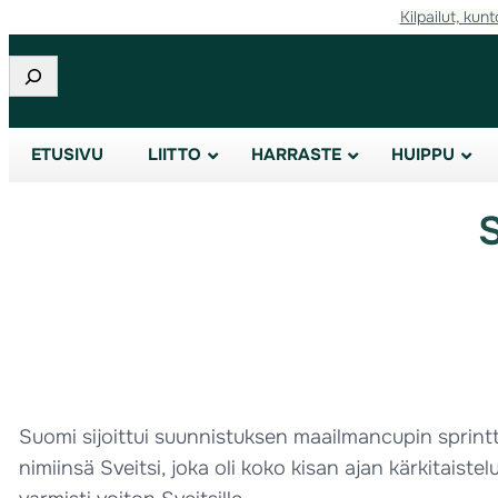
Kilpailut, kunt
Etsi
ETUSIVU
LIITTO
HARRASTE
HUIPPU
S
Suomi sijoittui suunnistuksen maailmancupin sprintti
nimiinsä Sveitsi, joka oli koko kisan ajan kärkitais