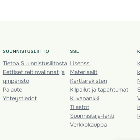
SUUNNISTUSLIITTO
SSL
Tietoa Suunnistusliitosta
Lisenssi
K
Eettiset reitinvalinnat ja
Materiaalit
k
ympäristö
Karttarekisteri
Palaute
Kilpailut ja tapahtumat
Yhteystiedot
Kuvapankki
V
Tilastot
K
Suunnistaja-lehti
Verkkokauppa