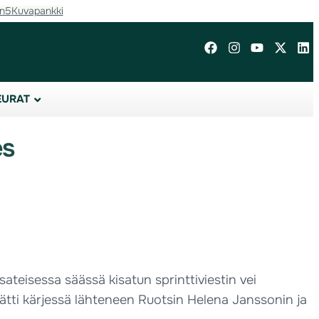
in5
Kuvapankki
EURAT
es
ateisessa säässä kisatun sprinttiviestin vei
 jätti kärjessä lähteneen Ruotsin Helena Janssonin ja