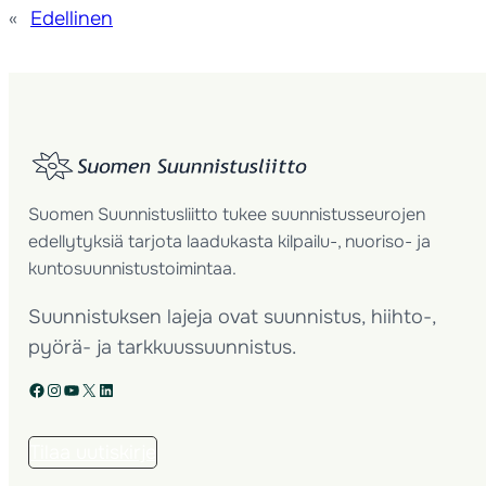
«
Edellinen
Suomen Suunnistusliitto tukee suunnistusseurojen
edellytyksiä tarjota laadukasta kilpailu-, nuoriso- ja
kuntosuunnistustoimintaa.
Suunnistuksen lajeja ovat suunnistus, hiihto-,
pyörä- ja tarkkuussuunnistus.
Facebook
Instagram
YouTube
X
LinkedIn
Tilaa uutiskirje