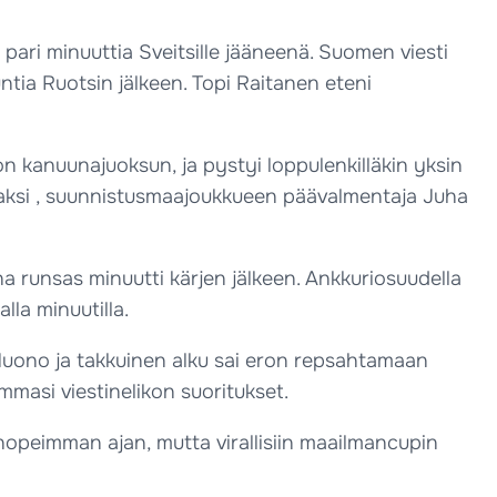
ari minuuttia Sveitsille jääneenä. Suomen viesti
ntia Ruotsin jälkeen. Topi Raitanen eteni
on kanuunajuoksun, ja pystyi loppulenkilläkin yksin
ijaksi , suunnistusmaajoukkueen päävalmentaja Juha
runsas minuutti kärjen jälkeen. Ankkuriosuudella
la minuutilla.
Huono ja takkuinen alku sai eron repsahtamaan
mmasi viestinelikon suoritukset.
nopeimman ajan, mutta virallisiin maailmancupin