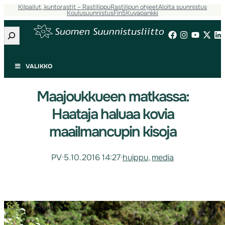
Kilpailut, kuntorastit – Rastilippu
Rastilipun ohjeet
Aloita suunnistus
Koulusuunnistus
Fin5
Kuvapankki
Etsi
VALIKKO
Maajoukkueen matkassa:
Haataja haluaa kovia
maailmancupin kisoja
PV
·
5.10.2016 14:27
·
huippu
, 
media