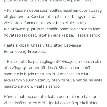
jotta voisi kehittyä suunnistajana yhä paremmaksi.
– Kun kauden kisoja suunniteltiin, maailmancupiin pääsy
oli yksi tavoite. Kausi on ollut pitkä, mutta hyvin riittää
vielä intoa. Kummempia tavoitteita ei ole, mutta
toivottavasti pystyn tekemään omat hyvät suoritukset.
Kovatasoiset kisat, niitähän aina kaipaa, Haataja sanoo.
Haataja kilpaili runsas viikko sitten Latviassa
Euromeeting-kilpailuissa.
– Reissu tuli aika pian syksyn SM-kisojen jälkeen, ja olin
aika väsynyt tuonne lähtiessä. Siksi en ihan ehkä
saanut niin hyvin reissusta irti. Latviassa en ollut
aikaisemmin suunnistanut, joten oli hyvä nähdä, millaista
maasto siellä on, Haataja sanoo.
Hänen kautensa on ollut kaikin puolin hieno, sillä uran
viimeisissä nuorten MM-kilpailuissa sekä opiskelijoiden