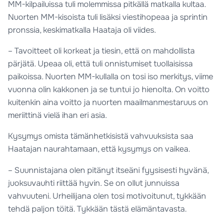
MM-kilpailuissa tuli molemmissa pitkällä matkalla kultaa.
Nuorten MM-kisoista tuli lisäksi viestihopeaa ja sprintin
pronssia, keskimatkalla Haataja oli viides.
– Tavoitteet oli korkeat ja tiesin, että on mahdollista
pärjätä. Upeaa oli, että tuli onnistumiset tuollaisissa
paikoissa. Nuorten MM-kullalla on tosi iso merkitys, viime
vuonna olin kakkonen ja se tuntui jo hienolta. On voitto
kuitenkin aina voitto ja nuorten maailmanmestaruus on
meriittinä vielä ihan eri asia.
Kysymys omista tämänhetkisistä vahvuuksista saa
Haatajan naurahtamaan, että kysymys on vaikea.
– Suunnistajana olen pitänyt itseäni fyysisesti hyvänä,
juoksuvauhti riittää hyvin. Se on ollut junnuissa
vahvuuteni. Urheilijana olen tosi motivoitunut, tykkään
tehdä paljon töitä. Tykkään tästä elämäntavasta.