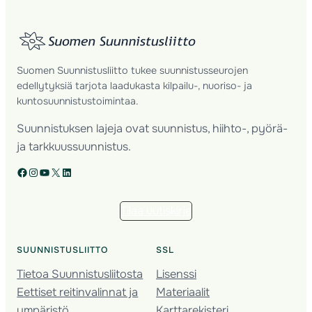
Suomen Suunnistusliitto tukee suunnistusseurojen
edellytyksiä tarjota laadukasta kilpailu-, nuoriso- ja
kuntosuunnistustoimintaa.
Suunnistuksen lajeja ovat suunnistus, hiihto-, pyörä-
ja tarkkuussuunnistus.
Facebook
Instagram
YouTube
X
LinkedIn
Tilaa uutiskirje
SUUNNISTUSLIITTO
SSL
Tietoa Suunnistusliitosta
Lisenssi
Eettiset reitinvalinnat ja
Materiaalit
ympäristö
Karttarekisteri