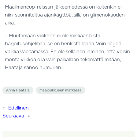
Maailmancup-reissun jälkeen edessä on kuitenkin ei-
niin-suunniteltua ajankäyttöä, sillä on ylimenokauden
aika.
– Muutamaan viikkoon ei ole minkäänlaista
harjoitusohjelmaa, se on henkistä lepoa. Voin käydä
vaikka vaeltamassa. En ole sellainen ihminen, että voisin
monta viikkoa olla vain paikallaan tekemättä mitään,
Haataja sanoo hymyillen.
Anna Haataja
maajoukkueen matkassa
«
Edellinen
Seuraava
»