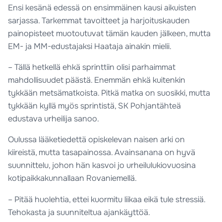
Ensi kesänä edessä on ensimmäinen kausi aikuisten
sarjassa. Tarkemmat tavoitteet ja harjoituskauden
painopisteet muotoutuvat tämän kauden jälkeen, mutta
EM- ja MM-edustajaksi Haataja ainakin mielii.
– Tällä hetkellä ehkä sprinttiin olisi parhaimmat
mahdollisuudet päästä. Enemmän ehkä kuitenkin
tykkään metsämatkoista. Pitkä matka on suosikki, mutta
tykkään kyllä myös sprintistä, SK Pohjantähteä
edustava urheilija sanoo.
Oulussa lääketiedettä opiskelevan naisen arki on
kiireistä, mutta tasapainossa. Avainsanana on hyvä
suunnittelu, johon hän kasvoi jo urheilulukiovuosina
kotipaikkakunnallaan Rovaniemellä.
– Pitää huolehtia, ettei kuormitu liikaa eikä tule stressiä.
Tehokasta ja suunniteltua ajankäyttöä.