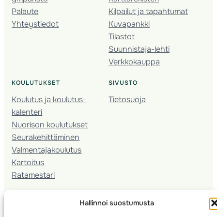
Palaute
Kilpailut ja tapahtumat
Yhteystiedot
Kuvapankki
Tilastot
Suunnistaja-lehti
Verkkokauppa
KOULUTUKSET
SIVUSTO
Koulutus ja koulutus­
Tietosuoja
kalenteri
Nuorison koulutukset
Seura­kehittäminen
Valmentaja­koulutus
Kartoitus
Ratamestari
Suomen Suunnistusliitto
© 2025 ·
· Valimotie 10, 00380 Helsinki, Finland
Hallinnoi suostumusta