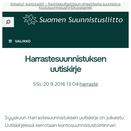
Kilpailut, kuntorastit – Rastilippu
Rastilipun ohjeet
Aloita suunnistus
Koulusuunnistus
Fin5
Kuvapankki
Etsi
VALIKKO
Harrastesuunnistuksen
uutiskirje
SSL
·
20.9.2016 13:04
·
harraste
Syyskuun Harrastesuunnistuksen uutiskirje on julkaistu.
Uutiskirjeessä kerrotaan kuntosuunnistustoiminnan