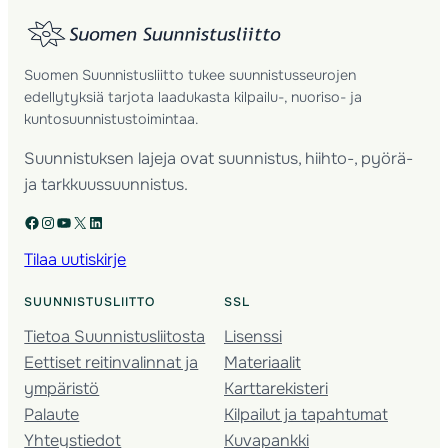
Suomen Suunnistusliitto tukee suunnistusseurojen
edellytyksiä tarjota laadukasta kilpailu-, nuoriso- ja
kuntosuunnistustoimintaa.
Suunnistuksen lajeja ovat suunnistus, hiihto-, pyörä-
ja tarkkuussuunnistus.
Facebook
Instagram
YouTube
X
LinkedIn
Tilaa uutiskirje
SUUNNISTUSLIITTO
SSL
Tietoa Suunnistusliitosta
Lisenssi
Eettiset reitinvalinnat ja
Materiaalit
ympäristö
Karttarekisteri
Palaute
Kilpailut ja tapahtumat
Yhteystiedot
Kuvapankki