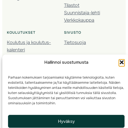
Tilastot
Suunnistaja-lehti
Verkkokauppa
KOULUTUKSET
SIVUSTO
Koulutus ja koulutus­
Tietosuoja
kalenteri
Nuorison koulutukset
Hallinnoi suostumusta
Seura­kehittäminen
Valmentaja­koulutus
Parhaan kokemuksen tarjoamiseksi käytämme teknologioita, kuten
Kartoitus
evästeitä, tallentaaksemme ja/tai käyttääksemme laitetietoja. Näiden
Ratamestari
tekniikoiden hyväksyminen antaa meille mahdollisuuden käsitellä tietoja,
kuten selauskäyttäytymistä tai yksilöllisiä tunnuksia tällä sivustolla.
Suostumuksen jättäminen tai peruuttaminen voi vaikuttaa sivuston
Suomen Suunnistusliitto
© 2025 ·
· Valimotie 10, 00380 Helsinki, Finland
ominaisuuksiin ja toimintoihin.
info(a)suunnistusliitto.fi,
Rastilipun asiat
: rastilippu(a)suunnistusliitto.fi
Hyväksy
Kilpailut ja kuntorastit – Rastilippu
:::
Rastilipun ohjeet