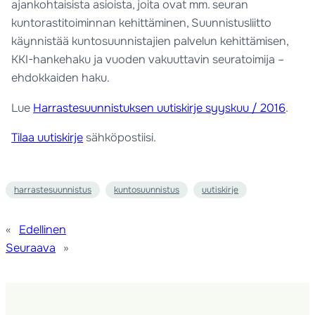
ajankohtaisista asioista, joita ovat mm. seuran
kuntorastitoiminnan kehittäminen, Suunnistusliitto
käynnistää kuntosuunnistajien palvelun kehittämisen,
KKI-hankehaku ja vuoden vakuuttavin seuratoimija –
ehdokkaiden haku.
Lue
Harrastesuunnistuksen uutiskirje syyskuu / 2016
.
Tilaa uutiskirje
sähköpostiisi.
harrastesuunnistus
kuntosuunnistus
uutiskirje
«
Edellinen
Seuraava
»