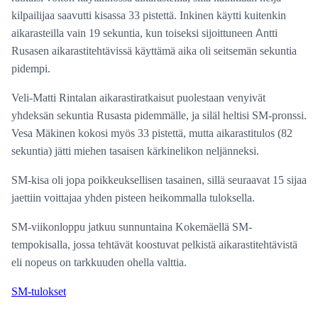
kilpailijaa saavutti kisassa 33 pistettä. Inkinen käytti kuitenkin
aikarasteilla vain 19 sekuntia, kun toiseksi sijoittuneen Antti
Rusasen aikarastitehtävissä käyttämä aika oli seitsemän sekuntia
pidempi.
Veli-Matti Rintalan aikarastiratkaisut puolestaan venyivät
yhdeksän sekuntia Rusasta pidemmälle, ja siläl heltisi SM-pronssi.
Vesa Mäkinen kokosi myös 33 pistettä, mutta aikarastitulos (82
sekuntia) jätti miehen tasaisen kärkinelikon neljänneksi.
SM-kisa oli jopa poikkeuksellisen tasainen, sillä seuraavat 15 sijaa
jaettiin voittajaa yhden pisteen heikommalla tuloksella.
SM-viikonloppu jatkuu sunnuntaina Kokemäellä SM-
tempokisalla, jossa tehtävät koostuvat pelkistä aikarastitehtävistä
eli nopeus on tarkkuuden ohella valttia.
SM-tulokset