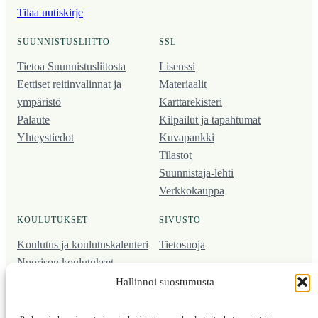
Tilaa uutiskirje
SUUNNISTUSLIITTO
SSL
Tietoa Suunnistusliitosta
Lisenssi
Eettiset reitinvalinnat ja
Materiaalit
ympäristö
Karttarekisteri
Palaute
Kilpailut ja tapahtumat
Yhteystiedot
Kuvapankki
Tilastot
Suunnistaja-lehti
Verkkokauppa
KOULUTUKSET
SIVUSTO
Koulutus ja koulutus­kalenteri
Tietosuoja
Nuorison koulutukset
Seura­kehittäminen
Hallinnoi suostumusta
Valmentaja­koulutus
Kartoitus