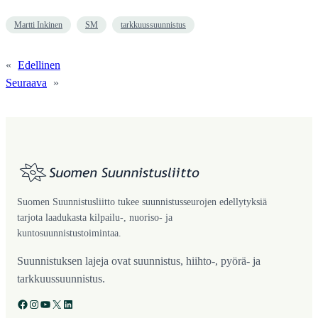
Martti Inkinen
SM
tarkkuussuunnistus
«
Edellinen
Seuraava
»
Suomen Suunnistusliitto tukee suunnistusseurojen edellytyksiä
tarjota laadukasta kilpailu-, nuoriso- ja
kuntosuunnistustoimintaa.
Suunnistuksen lajeja ovat suunnistus, hiihto-, pyörä- ja
tarkkuussuunnistus.
Facebook
Instagram
YouTube
X
LinkedIn