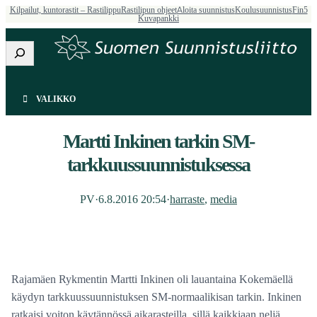
Kilpailut, kuntorastit – Rastilippu
Rastilipun ohjeet
Aloita suunnistus
Koulusuunnistus
Fin5
Kuvapankki
Etsi
VALIKKO
Martti Inkinen tarkin SM-
tarkkuussuunnistuksessa
PV
·
6.8.2016 20:54
·
harraste
, 
media
Rajamäen Rykmentin Martti Inkinen oli lauantaina Kokemäellä
käydyn tarkkuussuunnistuksen SM-normaalikisan tarkin. Inkinen
ratkaisi voiton käytännössä aikarasteilla, sillä kaikkiaan neljä