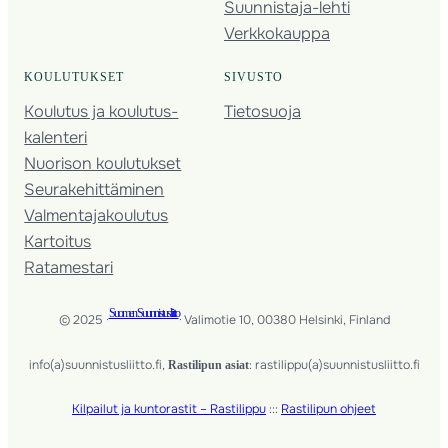
Suunnistaja-lehti
Verkkokauppa
KOULUTUKSET
SIVUSTO
Koulutus ja koulutus­
Tietosuoja
kalenteri
Nuorison koulutukset
Seura­kehittäminen
Valmentaja­koulutus
Kartoitus
Ratamestari
Suomen Suunnistusliitto
© 2025 ·
· Valimotie 10, 00380 Helsinki, Finland
info(a)suunnistusliitto.fi,
Rastilipun asiat
: rastilippu(a)suunnistusliitto.fi
Kilpailut ja kuntorastit – Rastilippu
:::
Rastilipun ohjeet