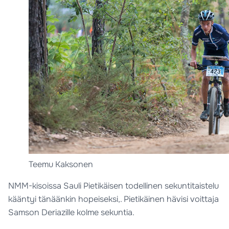
Teemu Kaksonen
NMM-kisoissa Sauli Pietikäisen todellinen sekuntitaistelu
kääntyi tänäänkin hopeiseksi,. Pietikäinen hävisi voittaja
Samson Deriazille kolme sekuntia.