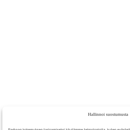
Hallinnoi suostumusta
Parhaan kokemuksen tarjoamiseksi käytämme teknologioita, kuten evästei