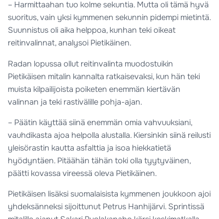
– Harmittaahan tuo kolme sekuntia. Mutta oli tämä hyvä
suoritus, vain yksi kymmenen sekunnin pidempi mietintä.
Suunnistus oli aika helppoa, kunhan teki oikeat
reitinvalinnat, analysoi Pietikäinen.
Radan lopussa ollut reitinvalinta muodostuikin
Pietikäisen mitalin kannalta ratkaisevaksi, kun hän teki
muista kilpailijoista poiketen enemmän kiertävän
valinnan ja teki rastivälille pohja-ajan.
– Päätin käyttää siinä enemmän omia vahvuuksiani,
vauhdikasta ajoa helpolla alustalla. Kiersinkin siinä reilusti
yleisörastin kautta asfalttia ja isoa hiekkatietä
hyödyntäen. Pitäähän tähän toki olla tyytyväinen,
päätti kovassa vireessä oleva Pietikäinen.
Pietikäisen lisäksi suomalaisista kymmenen joukkoon ajoi
yhdeksänneksi sijoittunut Petrus Hanhijärvi. Sprintissä