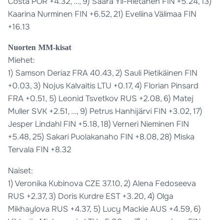
Costa POR +4.32, …, 9) Saara Yli-Hietanen FIN +5.24, 13)
Kaarina Nurminen FIN +6.52, 21) Eveliina Välimaa FIN
+16.13
Nuorten MM-kisat
Miehet:
1) Samson Deriaz FRA 40.43, 2) Sauli Pietikäinen FIN
+0.03, 3) Nojus Kalvaitis LTU +0.17, 4) Florian Pinsard
FRA +0.51, 5) Leonid Tsvetkov RUS +2.08, 6) Matej
Muller SVK +2.51, …, 9) Petrus Hanhijärvi FIN +3.02, 17)
Jesper Lindahl FIN +5.18, 18) Verneri Nieminen FIN
+5.48, 25) Sakari Puolakanaho FIN +8.08, 28) Miska
Tervala FIN +8.32
Naiset:
1) Veronika Kubinova CZE 37.10, 2) Alena Fedoseeva
RUS +2.37, 3) Doris Kurdre EST +3.20, 4) Olga
Mikhaylova RUS +4.37, 5) Lucy Mackie AUS +4.59, 6)