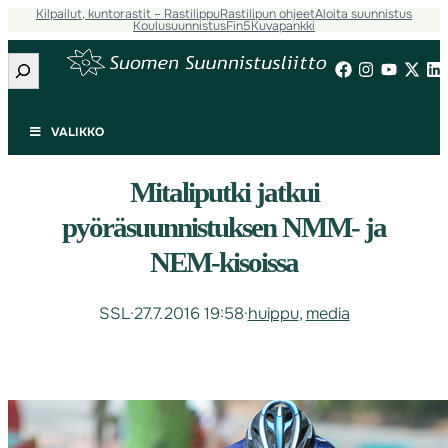
Kilpailut, kuntorastit – Rastilippu
Rastilipun ohjeet
Aloita suunnistus
Koulusuunnistus
Fin5
Kuvapankki
Etsi
VALIKKO
Mitaliputki jatkui
pyöräsuunnistuksen NMM- ja
NEM-kisoissa
SSL
·
27.7.2016 19:58
·
huippu
, 
media