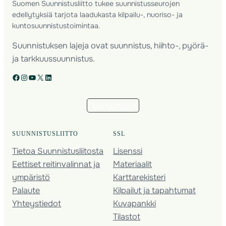
Suomen Suunnistusliitto tukee suunnistusseurojen
edellytyksiä tarjota laadukasta kilpailu-, nuoriso- ja
kuntosuunnistustoimintaa.
Suunnistuksen lajeja ovat suunnistus, hiihto-, pyörä-
ja tarkkuussuunnistus.
Facebook
Instagram
YouTube
X
LinkedIn
Tilaa uutiskirje
SUUNNISTUSLIITTO
SSL
Tietoa Suunnistusliitosta
Lisenssi
Eettiset reitinvalinnat ja
Materiaalit
ympäristö
Karttarekisteri
Palaute
Kilpailut ja tapahtumat
Yhteystiedot
Kuvapankki
Tilastot