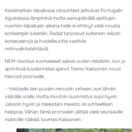
Keskimatkan kilpailussa olosuhteet jatkuivat Portugalin
Aguedassa lämpiminä mutta aamupäivällä ajettujen
nuorten kilpailujen aikana helle ei ehtinyt vielä nousta
korkeimpiin lukemiin. Radat tarjosivat kuitenkin reilusti
korkeuseroja ja huolellisuutta vaativia
reitinvalintatehtäviä.
NEM-kisoissa suomalaiset saivat uuden mitalistin, kun jo
sprintissä kuudenneksi ajanut Teemu Kaksonen nousi
hienosti pronssille.
– Ykköselle tein puolen minuutin virheen, kun lähdin
väärälle uralle, mutta muutoin suunnistus sujui hyvin.
Jaksoin hyvin ja mielestäni maasto oli suhteellisen
helppoa. Vähän tämä pronssikin jättää vielä seuraaville
matkoille nälkää, tuumasi Kaksonen.