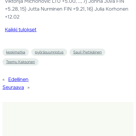
Viktorija Michonovic LTU +5.00, …, 7) Jonna Juva FIN
+5.28, 15) Jutta Nurminen FIN +9.21, 16) Julia Korhonen
+12.02
Kaikki tulokset
keskimatka
pyöräsuunnistus
Sauli Pietikäinen
Teemu Kaksonen
«
Edellinen
Seuraava
»