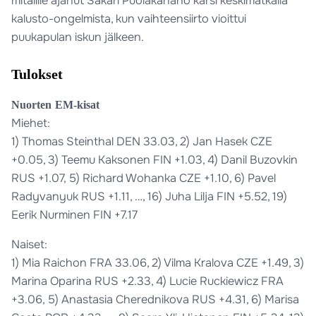
mitalille ajanut Sakari Puolakanaho kärsi keskimatkalla
kalusto-ongelmista, kun vaihteensiirto vioittui
puukapulan iskun jälkeen.
Tulokset
Nuorten EM-kisat
Miehet:
1) Thomas Steinthal DEN 33.03, 2) Jan Hasek CZE
+0.05, 3) Teemu Kaksonen FIN +1.03, 4) Danil Buzovkin
RUS +1.07, 5) Richard Wohanka CZE +1.10, 6) Pavel
Radyvanyuk RUS +1.11, …, 16) Juha Lilja FIN +5.52, 19)
Eerik Nurminen FIN +7.17
Naiset:
1) Mia Raichon FRA 33.06, 2) Vilma Kralova CZE +1.49, 3)
Marina Oparina RUS +2.33, 4) Lucie Ruckiewicz FRA
+3.06, 5) Anastasia Cherednikova RUS +4.31, 6) Marisa