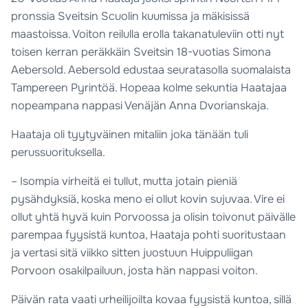
pronssia Sveitsin Scuolin kuumissa ja mäkisissä
maastoissa. Voiton reilulla erolla takanatuleviin otti nyt
toisen kerran peräkkäin Sveitsin 18-vuotias Simona
Aebersold. Aebersold edustaa seuratasolla suomalaista
Tampereen Pyrintöä. Hopeaa kolme sekuntia Haatajaa
nopeampana nappasi Venäjän Anna Dvorianskaja.
Haataja oli tyytyväinen mitaliin joka tänään tuli
perussuorituksella.
– Isompia virheitä ei tullut, mutta jotain pieniä
pysähdyksiä, koska meno ei ollut kovin sujuvaa. Vire ei
ollut yhtä hyvä kuin Porvoossa ja olisin toivonut päivälle
parempaa fyysistä kuntoa, Haataja pohti suoritustaan
ja vertasi sitä viikko sitten juostuun Huippuliigan
Porvoon osakilpailuun, josta hän nappasi voiton.
Päivän rata vaati urheilijoilta kovaa fyysistä kuntoa, sillä