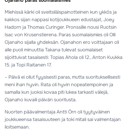
Ojanaho paras suomalaismies
Miehissä kärki oli sveitsiläispainotteinen kun ykkös ja
kakkos sijan nappasi kotijoukkueen edustajat, Joey
Hadorn ja Thomas Curinger. Pronssille nousi Ruotsin
Isac von Krusenstierena. Paras suomalaismies oli Olli
Ojanaho sijalla yhdeksän. Ojanahon ero voittajaan oli
alle puoli minuuttia Takana tulevat suomalaiset
sijoittuivat tasaisesti: Topias Ahola oli 12., Anton Kuukka
15. ja Topi Raitanen 17.
– Päivä ei ollut fyysisesti paras, mutta suorituksellisesti
meni ihan hyvin. Rata oli hyvin nopeatempoinen ja
samalla kun juoksi kovaa piti lukea tarkasti välejä,
Ojanaho kuvaili päivän suoritusta.
Nuorten päävalmentaja Antti Örn oli tyytyväinen
joukkueensa tasaisuuteen ja toki mitali sai valmentajan
iloitsemaan.