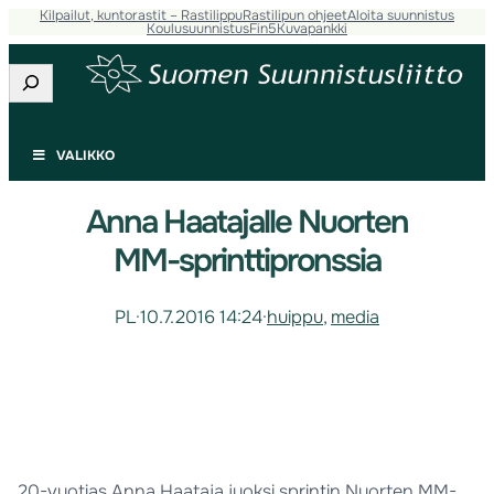
Kilpailut, kuntorastit – Rastilippu
Rastilipun ohjeet
Aloita suunnistus
Koulusuunnistus
Fin5
Kuvapankki
Etsi
VALIKKO
Anna Haatajalle Nuorten
MM-sprinttipronssia
PL
·
10.7.2016 14:24
·
huippu
, 
media
20-vuotias Anna Haataja juoksi sprintin Nuorten MM-