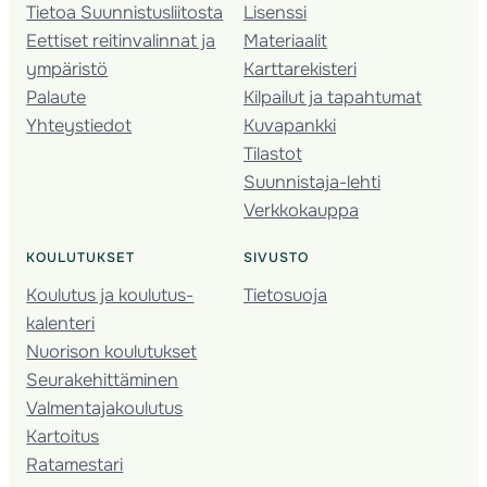
Tietoa Suunnistusliitosta
Lisenssi
Eettiset reitinvalinnat ja
Materiaalit
ympäristö
Karttarekisteri
Palaute
Kilpailut ja tapahtumat
Yhteystiedot
Kuvapankki
Tilastot
Suunnistaja-lehti
Verkkokauppa
KOULUTUKSET
SIVUSTO
Koulutus ja koulutus­
Tietosuoja
kalenteri
Nuorison koulutukset
Seura­kehittäminen
Valmentaja­koulutus
Kartoitus
Ratamestari