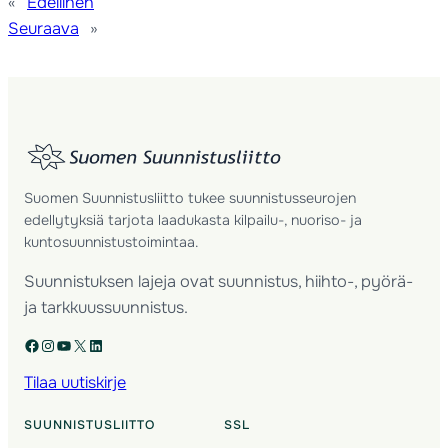
«
Edellinen
Seuraava
»
Suomen Suunnistusliitto tukee suunnistusseurojen
edellytyksiä tarjota laadukasta kilpailu-, nuoriso- ja
kuntosuunnistustoimintaa.
Suunnistuksen lajeja ovat suunnistus, hiihto-, pyörä-
ja tarkkuussuunnistus.
Facebook
Instagram
YouTube
X
LinkedIn
Tilaa uutiskirje
SUUNNISTUSLIITTO
SSL