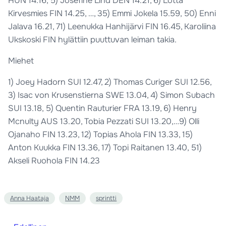
HUN 14.16, 5) Josefine Lind DEN 14.21, 6) Lotta
Kirvesmies FIN 14.25, …, 35) Emmi Jokela 15.59, 50) Enni
Jalava 16.21, 71) Leenukka Hanhijärvi FIN 16.45, Karoliina
Ukskoski FIN hylättiin puuttuvan leiman takia.
Miehet
1) Joey Hadorn SUI 12.47, 2) Thomas Curiger SUI 12.56,
3) Isac von Krusenstierna SWE 13.04, 4) Simon Subach
SUI 13.18, 5) Quentin Rauturier FRA 13.19, 6) Henry
Mcnulty AUS 13.20, Tobia Pezzati SUI 13.20,…9) Olli
Ojanaho FIN 13.23, 12) Topias Ahola FIN 13.33, 15)
Anton Kuukka FIN 13.36, 17) Topi Raitanen 13.40, 51)
Akseli Ruohola FIN 14.23
Anna Haataja
NMM
sprintti