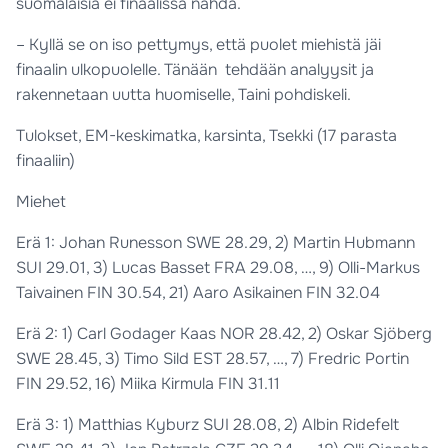
suomalaisia ei finaalissa nähdä.
– Kyllä se on iso pettymys, että puolet miehistä jäi
finaalin ulkopuolelle. Tänään tehdään analyysit ja
rakennetaan uutta huomiselle, Taini pohdiskeli.
Tulokset, EM-keskimatka, karsinta, Tsekki (17 parasta
finaaliin)
Miehet
Erä 1: Johan Runesson SWE 28.29, 2) Martin Hubmann
SUI 29.01, 3) Lucas Basset FRA 29.08, …, 9) Olli-Markus
Taivainen FIN 30.54, 21) Aaro Asikainen FIN 32.04
Erä 2: 1) Carl Godager Kaas NOR 28.42, 2) Oskar Sjöberg
SWE 28.45, 3) Timo Sild EST 28.57, …, 7) Fredric Portin
FIN 29.52, 16) Miika Kirmula FIN 31.11
Erä 3: 1) Matthias Kyburz SUI 28.08, 2) Albin Ridefelt