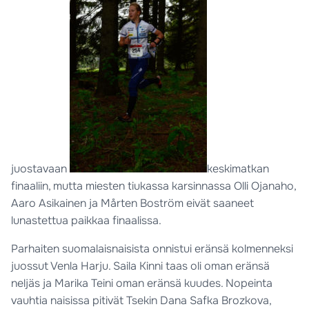
juostavaan
keskimatkan
finaaliin, mutta miesten tiukassa karsinnassa Olli Ojanaho,
Aaro Asikainen ja Mårten Boström eivät saaneet
lunastettua paikkaa finaalissa.
Parhaiten suomalaisnaisista onnistui eränsä kolmenneksi
juossut Venla Harju. Saila Kinni taas oli oman eränsä
neljäs ja Marika Teini oman eränsä kuudes. Nopeinta
vauhtia naisissa pitivät Tsekin Dana Safka Brozkova,