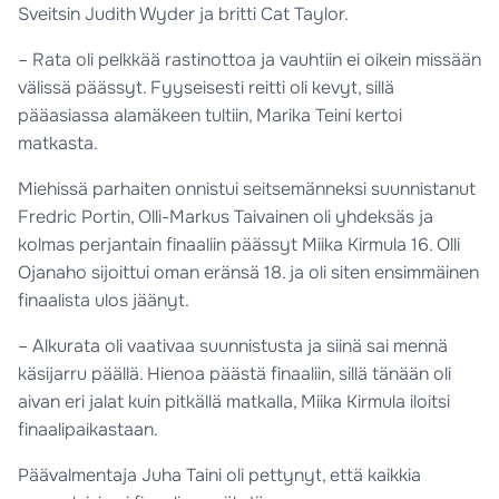
Sveitsin Judith Wyder ja britti Cat Taylor.
– Rata oli pelkkää rastinottoa ja vauhtiin ei oikein missään
välissä päässyt. Fyyseisesti reitti oli kevyt, sillä
pääasiassa alamäkeen tultiin, Marika Teini kertoi
matkasta.
Miehissä parhaiten onnistui seitsemänneksi suunnistanut
Fredric Portin, Olli-Markus Taivainen oli yhdeksäs ja
kolmas perjantain finaaliin päässyt Miika Kirmula 16. Olli
Ojanaho sijoittui oman eränsä 18. ja oli siten ensimmäinen
finaalista ulos jäänyt.
– Alkurata oli vaativaa suunnistusta ja siinä sai mennä
käsijarru päällä. Hienoa päästä finaaliin, sillä tänään oli
aivan eri jalat kuin pitkällä matkalla, Miika Kirmula iloitsi
finaalipaikastaan.
Päävalmentaja Juha Taini oli pettynyt, että kaikkia