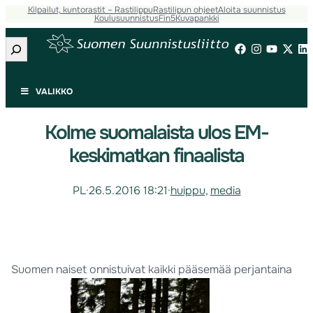
Kilpailut, kuntorastit – Rastilippu
Rastilipun ohjeet
Aloita suunnistus
Koulusuunnistus
Fin5
Kuvapankki
Etsi
VALIKKO
Kolme suomalaista ulos EM-
keskimatkan finaalista
PL
·
26.5.2016 18:21
·
huippu
, 
media
Suomen naiset onnistuivat kaikki pääsemää perjantaina