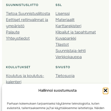
SUUNNISTUSLIITTO
SSL
Tietoa Suunnistusliitosta
Lisenssi
Eettiset reitinvalinnat ja
Materiaalit
ympäristö
Karttarekisteri
Palaute
Kilpailut ja tapahtumat
Yhteystiedot
Kuvapankki
Tilastot
Suunnistaja-lehti
Verkkokauppa
KOULUTUKSET
SIVUSTO
Koulutus ja koulutus­
Tietosuoja
kalenteri
Nuorison koulutukset
Hallinnoi suostumusta
Seura­kehittäminen
Valmentaja­koulutus
Parhaan kokemuksen tarjoamiseksi käytämme teknologioita, kuten
Kartoitus
evästeitä, tallentaaksemme ja/tai käyttääksemme laitetietoja. Näiden