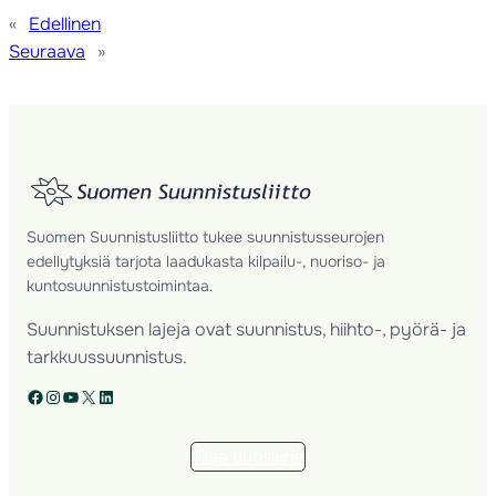
«
Edellinen
Seuraava
»
Suomen Suunnistusliitto tukee suunnistusseurojen
edellytyksiä tarjota laadukasta kilpailu-, nuoriso- ja
kuntosuunnistustoimintaa.
Suunnistuksen lajeja ovat suunnistus, hiihto-, pyörä- ja
tarkkuussuunnistus.
Facebook
Instagram
YouTube
X
LinkedIn
Tilaa uutiskirje