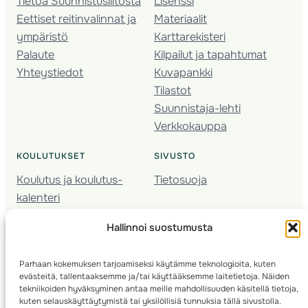
Tietoa Suunnistusliitosta
Lisenssi
Eettiset reitinvalinnat ja
Materiaalit
ympäristö
Karttarekisteri
Palaute
Kilpailut ja tapahtumat
Yhteystiedot
Kuvapankki
Tilastot
Suunnistaja-lehti
Verkkokauppa
KOULUTUKSET
SIVUSTO
Koulutus ja koulutus­
Tietosuoja
kalenteri
Nuorison koulutukset
Hallinnoi suostumusta
Seura­kehittäminen
Valmentaja­koulutus
Parhaan kokemuksen tarjoamiseksi käytämme teknologioita, kuten
Kartoitus
evästeitä, tallentaaksemme ja/tai käyttääksemme laitetietoja. Näiden
Ratamestari
tekniikoiden hyväksyminen antaa meille mahdollisuuden käsitellä tietoja,
kuten selauskäyttäytymistä tai yksilöllisiä tunnuksia tällä sivustolla.