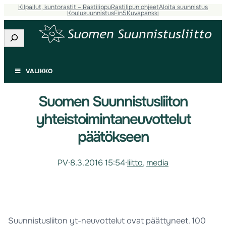
Kilpailut, kuntorastit – Rastilippu
Rastilipun ohjeet
Aloita suunnistus
Koulusuunnistus
Fin5
Kuvapankki
Etsi
VALIKKO
Suomen Suunnistusliiton
yhteistoimintaneuvottelut
päätökseen
PV
·
8.3.2016 15:54
·
liitto
, 
media
Suunnistusliiton yt-neuvottelut ovat päättyneet. 100