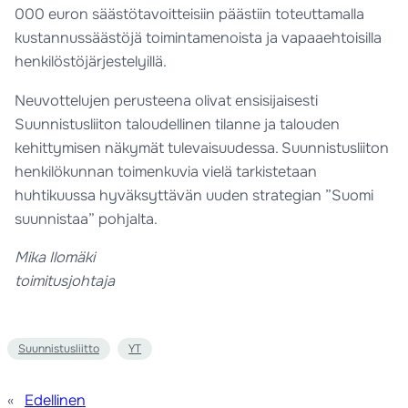
000 euron säästötavoitteisiin päästiin toteuttamalla
kustannussäästöjä toimintamenoista ja vapaaehtoisilla
henkilöstöjärjestelyillä.
Neuvottelujen perusteena olivat ensisijaisesti
Suunnistusliiton taloudellinen tilanne ja talouden
kehittymisen näkymät tulevaisuudessa. Suunnistusliiton
henkilökunnan toimenkuvia vielä tarkistetaan
huhtikuussa hyväksyttävän uuden strategian ”Suomi
suunnistaa” pohjalta.
Mika Ilomäki
toimitusjohtaja
Suunnistusliitto
YT
«
Edellinen