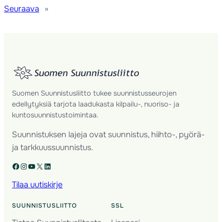
Seuraava
»
Suomen Suunnistusliitto tukee suunnistusseurojen
edellytyksiä tarjota laadukasta kilpailu-, nuoriso- ja
kuntosuunnistustoimintaa.
Suunnistuksen lajeja ovat suunnistus, hiihto-, pyörä-
ja tarkkuussuunnistus.
Facebook
Instagram
YouTube
X
LinkedIn
Tilaa uutiskirje
SUUNNISTUSLIITTO
SSL