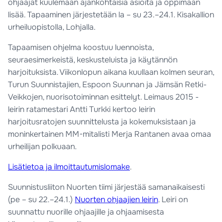
ohjaajat kuulemaan ajankohtaisia asioita ja oppimaan
lisää. Tapaaminen järjestetään la – su 23.–24.1. Kisakallion
urheiluopistolla, Lohjalla.
Tapaamisen ohjelma koostuu luennoista,
seuraesimerkeistä, keskusteluista ja käytännön
harjoituksista. Viikonlopun aikana kuullaan kolmen seuran,
Turun Suunnistajien, Espoon Suunnan ja Jämsän Retki-
Veikkojen, nuorisotoiminnan esittelyt. Leimaus 2015 -
leirin ratamestari Antti Turkki kertoo leirin
harjoitusratojen suunnittelusta ja kokemuksistaan ja
moninkertainen MM-mitalisti Merja Rantanen avaa omaa
urheilijan polkuaan.
Lisätietoa ja ilmoittautumislomake
.
Suunnistusliiton Nuorten tiimi järjestää samanaikaisesti
(pe – su 22.–24.1.)
Nuorten ohjaajien leirin
. Leiri on
suunnattu nuorille ohjaajille ja ohjaamisesta