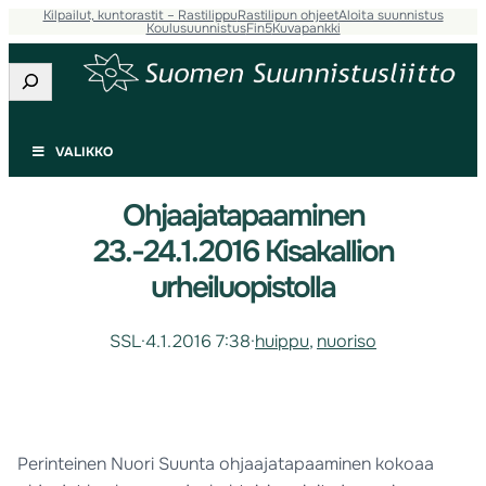
Kilpailut, kuntorastit – Rastilippu
Rastilipun ohjeet
Aloita suunnistus
Koulusuunnistus
Fin5
Kuvapankki
Etsi
VALIKKO
Ohjaajatapaaminen
23.-24.1.2016 Kisakallion
urheiluopistolla
SSL
·
4.1.2016 7:38
·
huippu
, 
nuoriso
Perinteinen Nuori Suunta ohjaajatapaaminen kokoaa