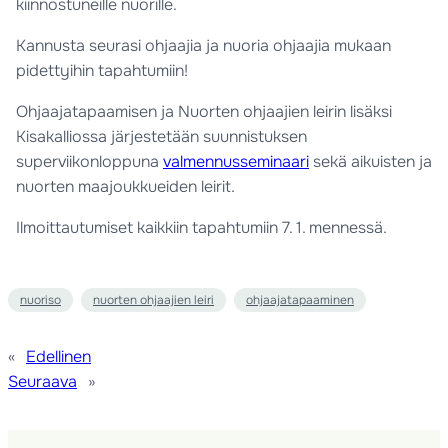
kiinnostuneille nuorille.
Kannusta seurasi ohjaajia ja nuoria ohjaajia mukaan
pidettyihin tapahtumiin!
Ohjaajatapaamisen ja Nuorten ohjaajien leirin lisäksi
Kisakalliossa järjestetään suunnistuksen
superviikonloppuna
valmennusseminaari
sekä aikuisten ja
nuorten maajoukkueiden leirit.
Ilmoittautumiset kaikkiin tapahtumiin 7. 1. mennessä.
nuoriso
nuorten ohjaajien leiri
ohjaajatapaaminen
«
Edellinen
Seuraava
»