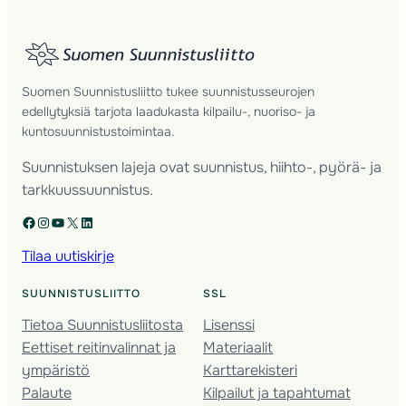
Suomen Suunnistusliitto tukee suunnistusseurojen
edellytyksiä tarjota laadukasta kilpailu-, nuoriso- ja
kuntosuunnistustoimintaa.
Suunnistuksen lajeja ovat suunnistus, hiihto-, pyörä- ja
tarkkuussuunnistus.
Facebook
Instagram
YouTube
X
LinkedIn
Tilaa uutiskirje
SUUNNISTUSLIITTO
SSL
Tietoa Suunnistusliitosta
Lisenssi
Eettiset reitinvalinnat ja
Materiaalit
ympäristö
Karttarekisteri
Palaute
Kilpailut ja tapahtumat