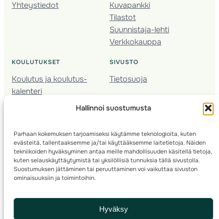
Yhteystiedot
Kuvapankki
Tilastot
Suunnistaja-lehti
Verkkokauppa
KOULUTUKSET
SIVUSTO
Koulutus ja koulutus­
Tietosuoja
kalenteri
Nuorison koulutukset
Hallinnoi suostumusta
Seura­kehittäminen
Valmentaja­koulutus
Parhaan kokemuksen tarjoamiseksi käytämme teknologioita, kuten
Kartoitus
evästeitä, tallentaaksemme ja/tai käyttääksemme laitetietoja. Näiden
Ratamestari
tekniikoiden hyväksyminen antaa meille mahdollisuuden käsitellä tietoja,
kuten selauskäyttäytymistä tai yksilöllisiä tunnuksia tällä sivustolla.
Suostumuksen jättäminen tai peruuttaminen voi vaikuttaa sivuston
Suomen Suunnistusliitto
© 2025 ·
· Valimotie 10, 00380 Helsinki, Finland
ominaisuuksiin ja toimintoihin.
info(a)suunnistusliitto.fi,
Rastilipun asiat
: rastilippu(a)suunnistusliitto.fi
Hyväksy