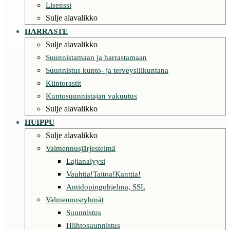
Lisenssi
Sulje alavalikko
HARRASTE
Sulje alavalikko
Suunnistamaan ja harrastamaan
Suunnistus kunto- ja terveysliikuntana
Kiintorastit
Kuntosuunnistajan vakuutus
Sulje alavalikko
HUIPPU
Sulje alavalikko
Valmennusjärjestelmä
Lajianalyysi
Vauhtia!Taitoa!Kanttia!
Antidopingohjelma, SSL
Valmennusryhmät
Suunnistus
Hiihtosuunnistus