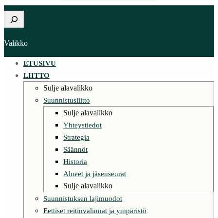
Etsi
Valikko
ETUSIVU
LIITTO
Sulje alavalikko
Suunnistusliitto
Sulje alavalikko
Yhteystiedot
Strategia
Säännöt
Historia
Alueet ja jäsenseurat
Sulje alavalikko
Suunnistuksen lajimuodot
Eettiset reitinvalinnat ja ympäristö