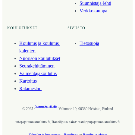
Suunnistaja-lehti
Verkkokauppa
KOULUTUKSET
SIVUSTO
Koulutus ja koulutus­
Tietosuoja
kalenteri
Nuorison koulutukset
Seura­kehittäminen
Valmentaja­koulutus
Kartoitus
Ratamestari
Suomen Suunnistusliitto
© 2025 ·
· Valimotie 10, 00380 Helsinki, Finland
info(a)suunnistusliitto.fi,
Rastilipun asiat
: rastilippu(a)suunnistusliitto.fi