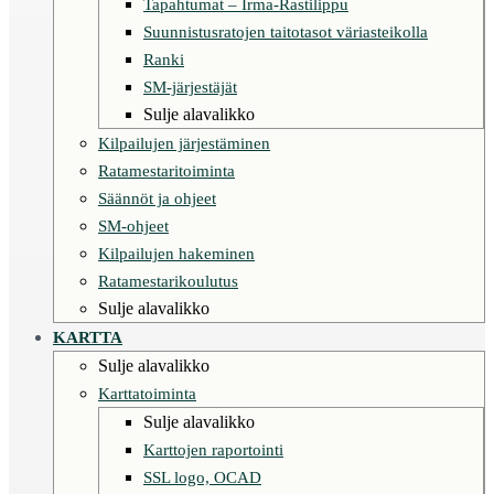
Tapahtumat – Irma-Rastilippu
Suunnistusratojen taitotasot väriasteikolla
Ranki
SM-järjestäjät
Sulje alavalikko
Kilpailujen järjestäminen
Ratamestaritoiminta
Säännöt ja ohjeet
SM-ohjeet
Kilpailujen hakeminen
Ratamestarikoulutus
Sulje alavalikko
KARTTA
Sulje alavalikko
Karttatoiminta
Sulje alavalikko
Karttojen raportointi
SSL logo, OCAD