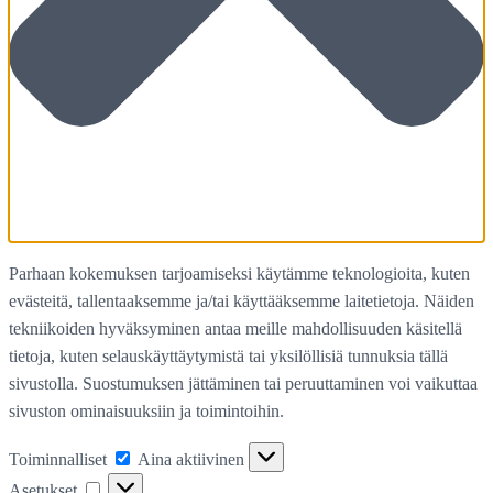
Parhaan kokemuksen tarjoamiseksi käytämme teknologioita, kuten
evästeitä, tallentaaksemme ja/tai käyttääksemme laitetietoja. Näiden
tekniikoiden hyväksyminen antaa meille mahdollisuuden käsitellä
tietoja, kuten selauskäyttäytymistä tai yksilöllisiä tunnuksia tällä
sivustolla. Suostumuksen jättäminen tai peruuttaminen voi vaikuttaa
sivuston ominaisuuksiin ja toimintoihin.
Toiminnalliset
Toiminnalliset
Aina aktiivinen
Asetukset
Asetukset