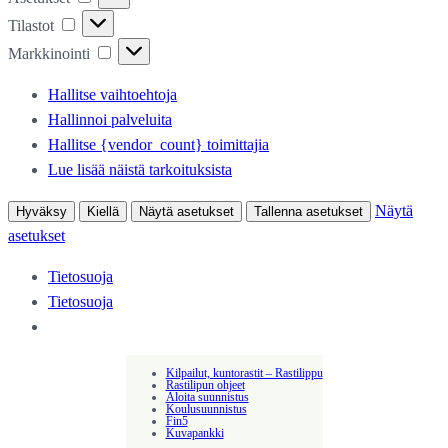
Tilastot
Tilastot
Markkinointi
Markkinointi
Hallitse vaihtoehtoja
Hallinnoi palveluita
Hallitse {vendor_count} toimittajia
Lue lisää näistä tarkoituksista
Näytä
Hyväksy
Kiellä
Näytä asetukset
Tallenna asetukset
asetukset
Tietosuoja
Tietosuoja
Kilpailut, kuntorastit – Rastilippu
Rastilipun ohjeet
Aloita suunnistus
Koulusuunnistus
Fin5
Kuvapankki