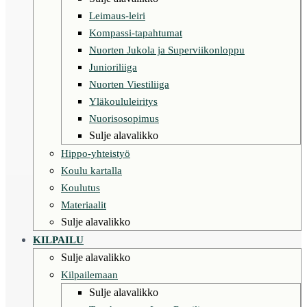
Leimaus-leiri
Kompassi-tapahtumat
Nuorten Jukola ja Superviikonloppu
Junioriliiga
Nuorten Viestiliiga
Yläkoululeiritys
Nuorisosopimus
Sulje alavalikko
Hippo-yhteistyö
Koulu kartalla
Koulutus
Materiaalit
Sulje alavalikko
KILPAILU
Sulje alavalikko
Kilpailemaan
Sulje alavalikko