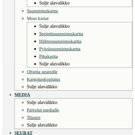
Sulje alavalikko
Suunnistuskartta
Muut kartat
Sulje alavalikko
Sprinttisuunnistuskartta
Hiihtosuunnistuskartta
Pyöräsuunnistuskartta
Pihakartta
Sulje alavalikko
Ohjeita seuroille
Kartoituskoulutus
Sulje alavalikko
MEDIA
Sulje alavalikko
Palvelut medialle
Tilastot
Sulje alavalikko
SEURAT