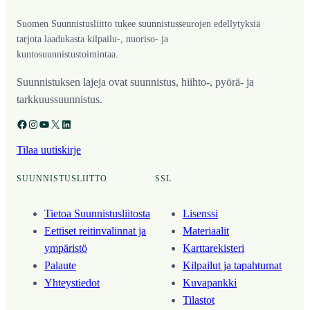
Suomen Suunnistusliitto tukee suunnistusseurojen edellytyksiä
tarjota laadukasta kilpailu-, nuoriso- ja
kuntosuunnistustoimintaa.
Suunnistuksen lajeja ovat suunnistus, hiihto-, pyörä- ja
tarkkuussuunnistus.
Facebook
Instagram
YouTube
X
LinkedIn
Tilaa uutiskirje
SUUNNISTUSLIITTO
SSL
Tietoa Suunnistusliitosta
Lisenssi
Eettiset reitinvalinnat ja
Materiaalit
ympäristö
Karttarekisteri
Palaute
Kilpailut ja tapahtumat
Yhteystiedot
Kuvapankki
Tilastot