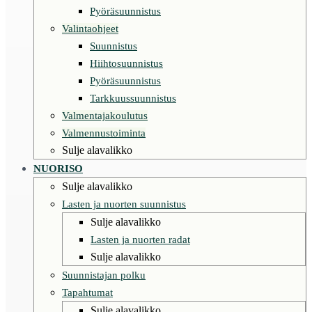
Pyöräsuunnistus
Valintaohjeet
Suunnistus
Hiihtosuunnistus
Pyöräsuunnistus
Tarkkuussuunnistus
Valmentajakoulutus
Valmennustoiminta
Sulje alavalikko
NUORISO
Sulje alavalikko
Lasten ja nuorten suunnistus
Sulje alavalikko
Lasten ja nuorten radat
Sulje alavalikko
Suunnistajan polku
Tapahtumat
Sulje alavalikko