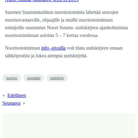
Suomen Suunnistusliiton nuorisotoiminta lähettää seurojen
nuorisovastaaville, ohjaajille ja muille nuorisotoiminnan
toimijoille suunnatun Nuori Suunta -uutiskirjeen ajankohtaisista
nuorisotoiminnan asioista 5 – 7 kertaa vuodessa.
Nuorisotoiminnan
info -sivuilla
voit tilata uutiskirjeen omaan
sähköpostiisi ja lukea aiempia uutiskirjeitä.
nuoriso
seuratuki
uutiskirje
«
Edellinen
Seuraava
»