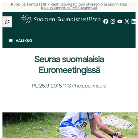
Kilpailut, kuntorastit – Rastilippu
Rastilipun ohjeet
Aloita suunnistus
Koulusuunnistus
Fin5
Kuvapankki
Etsi
VALIKKO
Seuraa suomalaisia
Euromeetingissä
PL
·
25.9.2015 11:37
·
huippu
, 
media