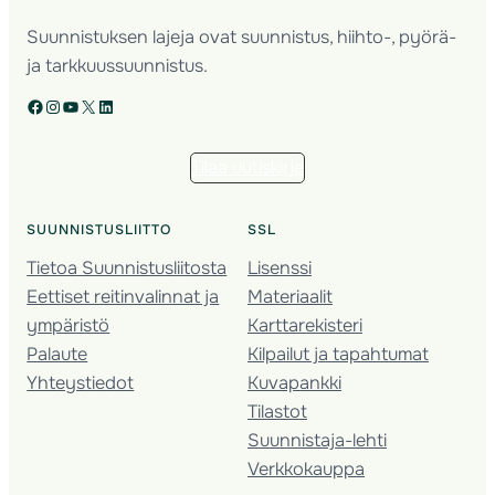
Suunnistuksen lajeja ovat suunnistus, hiihto-, pyörä-
ja tarkkuussuunnistus.
Facebook
Instagram
YouTube
X
LinkedIn
Tilaa uutiskirje
SUUNNISTUSLIITTO
SSL
Tietoa Suunnistusliitosta
Lisenssi
Eettiset reitinvalinnat ja
Materiaalit
ympäristö
Karttarekisteri
Palaute
Kilpailut ja tapahtumat
Yhteystiedot
Kuvapankki
Tilastot
Suunnistaja-lehti
Verkkokauppa