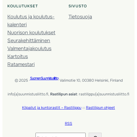
KOULUTUKSET
SIVUSTO
Koulutus ja koulutus­
Tietosuoja
kalenteri
Nuorison koulutukset
Seura­kehittäminen
Valmentaja­koulutus
Kartoitus
Ratamestari
Suomen Suunnistusliitto
© 2025 ·
· Valimotie 10, 00380 Helsinki, Finland
info(a)suunnistusliitto.fi,
Rastilipun asiat
: rastilippu(a)suunnistusliitto.fi
Kilpailut ja kuntorastit – Rastilippu
:::
Rastilipun ohjeet
RSS
Etsi