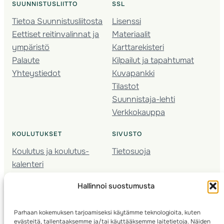
SUUNNISTUSLIITTO
SSL
Tietoa Suunnistusliitosta
Lisenssi
Eettiset reitinvalinnat ja
Materiaalit
ympäristö
Karttarekisteri
Palaute
Kilpailut ja tapahtumat
Yhteystiedot
Kuvapankki
Tilastot
Suunnistaja-lehti
Verkkokauppa
KOULUTUKSET
SIVUSTO
Koulutus ja koulutus­
Tietosuoja
kalenteri
Nuorison koulutukset
Hallinnoi suostumusta
Seura­kehittäminen
Valmentaja­koulutus
Parhaan kokemuksen tarjoamiseksi käytämme teknologioita, kuten
Kartoitus
evästeitä, tallentaaksemme ja/tai käyttääksemme laitetietoja. Näiden