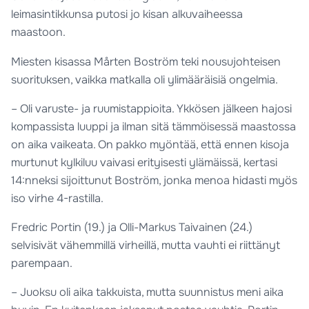
leimasintikkunsa putosi jo kisan alkuvaiheessa
maastoon.
Miesten kisassa Mårten Boström teki nousujohteisen
suorituksen, vaikka matkalla oli ylimääräisiä ongelmia.
– Oli varuste- ja ruumistappioita. Ykkösen jälkeen hajosi
kompassista luuppi ja ilman sitä tämmöisessä maastossa
on aika vaikeata. On pakko myöntää, että ennen kisoja
murtunut kylkiluu vaivasi erityisesti ylämäissä, kertasi
14:nneksi sijoittunut Boström, jonka menoa hidasti myös
iso virhe 4-rastilla.
Fredric Portin (19.) ja Olli-Markus Taivainen (24.)
selvisivät vähemmillä virheillä, mutta vauhti ei riittänyt
parempaan.
– Juoksu oli aika takkuista, mutta suunnistus meni aika