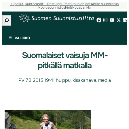
Kilpailut, kuntorastit – Rastilippu
Rastilipun ohjeet
Aloita suunnistus
Koulusuunnistus
Fin5
Kuvapankki
Etsi
VALIKKO
Suomalaiset vaisuja MM-
pitkällä matkalla
PV
·
7.8.2015 19:41
·
huippu
, 
kisakanava
, 
media