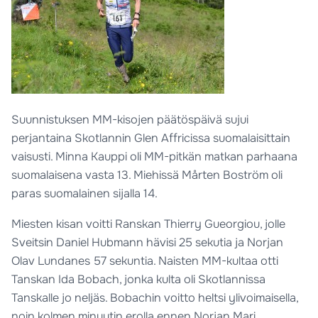
Suunnistuksen MM-kisojen päätöspäivä sujui
perjantaina Skotlannin Glen Affricissa suomalaisittain
vaisusti. Minna Kauppi oli MM-pitkän matkan parhaana
suomalaisena vasta 13. Miehissä Mårten Boström oli
paras suomalainen sijalla 14.
Miesten kisan voitti Ranskan Thierry Gueorgiou, jolle
Sveitsin Daniel Hubmann hävisi 25 sekutia ja Norjan
Olav Lundanes 57 sekuntia. Naisten MM-kultaa otti
Tanskan Ida Bobach, jonka kulta oli Skotlannissa
Tanskalle jo neljäs. Bobachin voitto heltsi ylivoimaisella,
noin kolmen minuutin erolla ennen Norjan Mari