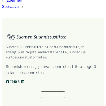
«
Edellinen
Seuraava
»
Suomen Suunnistusliitto tukee suunnistusseurojen
edellytyksiä tarjota laadukasta kilpailu-, nuoriso- ja
kuntosuunnistustoimintaa.
Suunnistuksen lajeja ovat suunnistus, hiihto-, pyörä-
ja tarkkuussuunnistus.
Facebook
Instagram
YouTube
X
LinkedIn
Tilaa uutiskirje