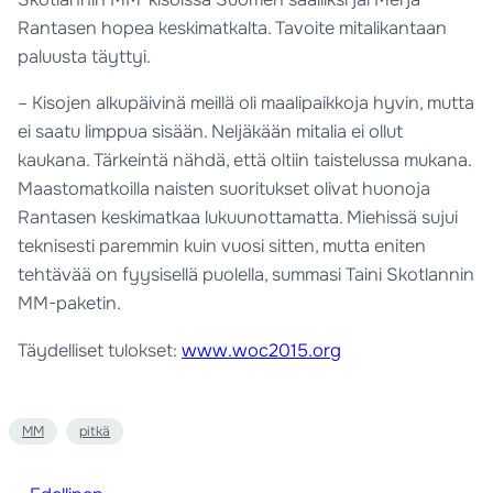
Rantasen hopea keskimatkalta. Tavoite mitalikantaan
paluusta täyttyi.
– Kisojen alkupäivinä meillä oli maalipaikkoja hyvin, mutta
ei saatu limppua sisään. Neljäkään mitalia ei ollut
kaukana. Tärkeintä nähdä, että oltiin taistelussa mukana.
Maastomatkoilla naisten suoritukset olivat huonoja
Rantasen keskimatkaa lukuunottamatta. Miehissä sujui
teknisesti paremmin kuin vuosi sitten, mutta eniten
tehtävää on fyysisellä puolella, summasi Taini Skotlannin
MM-paketin.
Täydelliset tulokset:
www.woc2015.org
MM
pitkä