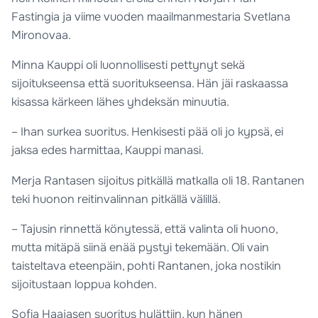
Fastingia ja viime vuoden maailmanmestaria Svetlana
Mironovaa.
Minna Kauppi oli luonnollisesti pettynyt sekä
sijoitukseensa että suoritukseensa. Hän jäi raskaassa
kisassa kärkeen lähes yhdeksän minuutia.
– Ihan surkea suoritus. Henkisesti pää oli jo kypsä, ei
jaksa edes harmittaa, Kauppi manasi.
Merja Rantasen sijoitus pitkällä matkalla oli 18. Rantanen
teki huonon reitinvalinnan pitkällä välillä.
– Tajusin rinnettä könytessä, että valinta oli huono,
mutta mitäpä siinä enää pystyi tekemään. Oli vain
taisteltava eteenpäin, pohti Rantanen, joka nostikin
sijoitustaan loppua kohden.
Sofia Haajasen suoritus hylättiin, kun hänen