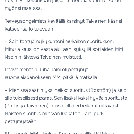
hyvin. En kuitenkaan jaksanut nostaa vauhtia, Portin
myönsi maalissa.
Terveysongelmista keväällä kärsinyt Taivainen käänsi
katseensa jo tulevaan.
– Sain tehtyä nykykuntoni mukaisen suorituksen.
Minulla kausi on vasta aluillaan, syksyllä sotilaiden MM-
kisoihin lähtevä Taivainen muistutti.
Päävalmentaja Juha Taini oli pettynyt
suomalaispanokseen MM-pitkällä matkalla.
– Miehissä saatiin yksi heikko suoritus (Boström) ja se oli
sijoituksellisesti paras. Sen lisäksi kaksi hyvää suoritusta
(Portin ja Taivainen), joissa jalka ei heilunut riittävästi.
Naisten suoritus oli aivan luokaton, Taini purki
pettymystään.
Skotlannin MM-kisoissa Suomen saaliiksi jäi Merja