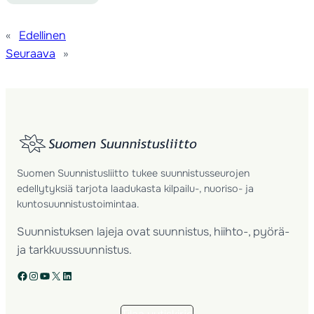
«
Edellinen
Seuraava
»
Suomen Suunnistusliitto tukee suunnistusseurojen
edellytyksiä tarjota laadukasta kilpailu-, nuoriso- ja
kuntosuunnistustoimintaa.
Suunnistuksen lajeja ovat suunnistus, hiihto-, pyörä-
ja tarkkuussuunnistus.
Facebook
Instagram
YouTube
X
LinkedIn