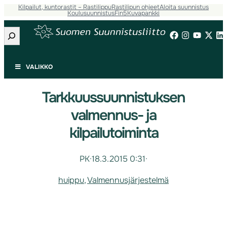
Kilpailut, kuntorastit – Rastilippu
Rastilipun ohjeet
Aloita suunnistus
Koulusuunnistus
Fin5
Kuvapankki
Etsi
VALIKKO
Tarkkuussuunnistuksen
valmennus- ja
kilpailutoiminta
PK
·
18.3.2015 0:31
·
huippu
, 
Valmennusjärjestelmä