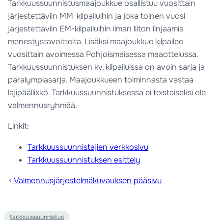
Tarkkuussuunnistusmaajoukkue osallistuu vuosittain
järjestettäviin MM-kilpailuihin ja joka toinen vuosi
järjestettäviin EM-kilpailuihin ilman liiton linjaamia
menestystavoitteita. Lisäksi maajoukkue kilpailee
vuosittain avoimessa Pohjoismaisessa maaottelussa.
Tarkkuussuunnistuksen kv. kilpailuissa on avoin sarja ja
paralympiasarja. Maajoukkueen toiminnasta vastaa
lajipäällikkö. Tarkkuussuunnistuksessa ei toistaiseksi ole
valmennusryhmää.
Linkit:
Tarkkuussuunnistajien verkkosivu
Tarkkuussuunnistuksen esittely
<
Valmennusjärjestelmäkuvauksen pääsivu
tarkkuussuunnistus