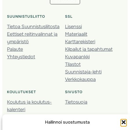
Tilaa uutiskirje
SUUNNISTUSLIITTO
SSL
Tietoa Suunnistusliitosta
Lisenssi
Eettiset reitinvalinnat ja
Materiaalit
ympäristö
Karttarekisteri
Palaute
Kilpailut ja tapahtumat
Yhteystiedot
Kuvapankki
Tilastot
Suunnistaja-lehti
Verkkokauppa
KOULUTUKSET
SIVUSTO
Koulutus ja koulutus­
Tietosuoja
kalenteri
Nuorison koulutukset
Hallinnoi suostumusta
Seura­kehittäminen