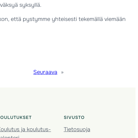
yväksyä syksyllä.
skon, että pystymme yhteisesti tekemällä viemään
Seuraava
»
KOULUTUKSET
SIVUSTO
oulutus ja koulutus­
Tietosuoja
alenteri