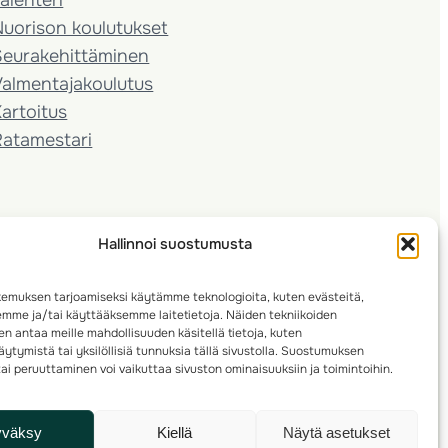
Nuorison koulutukset
Seura­kehittäminen
almentaja­koulutus
artoitus
Ratamestari
Hallinnoi suostumusta
emuksen tarjoamiseksi käytämme teknologioita, kuten evästeitä,
emme ja/tai käyttääksemme laitetietoja. Näiden tekniikoiden
n antaa meille mahdollisuuden käsitellä tietoja, kuten
ytymistä tai yksilöllisiä tunnuksia tällä sivustolla. Suostumuksen
ai peruuttaminen voi vaikuttaa sivuston ominaisuuksiin ja toimintoihin.
yväksy
Kiellä
Näytä asetukset