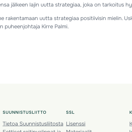
ensa jälkeen lajin uutta strategiaa, joka on tarkoitus h
 rakentamaan uutta strategiaa positiivisin mielin. U
ton puheenjohtaja Kirre Palmi.
SUUNNISTUSLIITTO
SSL
Tietoa Suunnistusliitosta
Lisenssi
K
Eettiset reitinvalinnat ja
Materiaalit
k