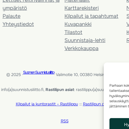
ympäristö
Karttarekisteri
Palaute
Kilpailut ja tapahtumat
Yhteystiedot
Kuvapankki
V
Tilastot
K
Suunnistaja-lehti
Verkkokauppa
Suomen Suunnistusliitto
© 2025 ·
· Valimotie 10, 00380 Helsinki, Finland
Parhaan kok
info(a)suunnistusliitto.fi,
Rastilipun asiat
: rastilippu(a)suunnistusliitto.fi
tallentaaks
hyväksymine
selauskäyttä
Kilpailut ja kuntorastit – Rastilippu
:::
Rastilipun ohjeet
jättäminen t
RSS
H