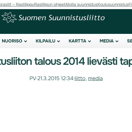
orastit – Rastilippu
Rastilipun ohjeet
Aloita suunnistus
Koulusuunnistus
F
NUORISO
KILPAILU
KARTTA
MEDIA
S
sliiton talous 2014 lievästi ta
PV
·
21.3.2015 12:34
·
liitto
, 
media