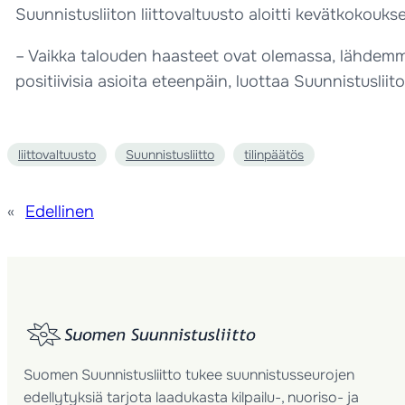
Suunnistusliiton liittovaltuusto aloitti kevätkokouks
– Vaikka talouden haasteet ovat olemassa, lähdemme
positiivisia asioita eteenpäin, luottaa Suunnistuslii
liittovaltuusto
Suunnistusliitto
tilinpäätös
«
Edellinen
Suomen Suunnistusliitto tukee suunnistusseurojen
edellytyksiä tarjota laadukasta kilpailu-, nuoriso- ja