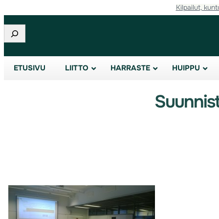
Kilpailut, kunt
Etsi
ETUSIVU
LIITTO
HARRASTE
HUIPPU
Suunnistu