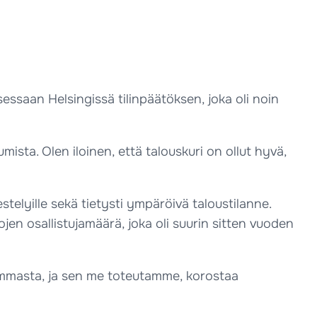
sessaan Helsingissä tilinpäätöksen, joka oli noin
mista. Olen iloinen, että talouskuri on ollut hyvä,
telyille sekä tietysti ympäröivä taloustilanne.
jen osallistujamäärä, joka oli suurin sitten vuoden
summasta, ja sen me toteutamme, korostaa