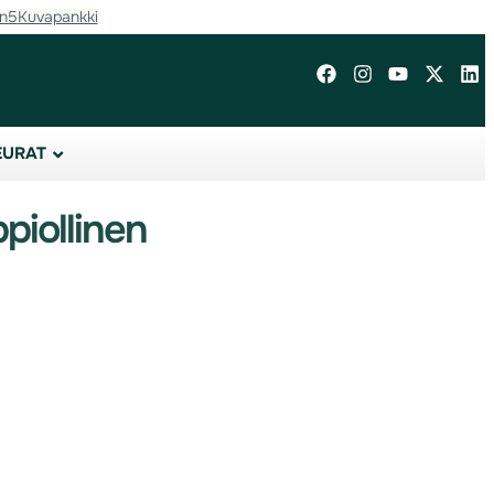
in5
Kuvapankki
EURAT
ppiollinen