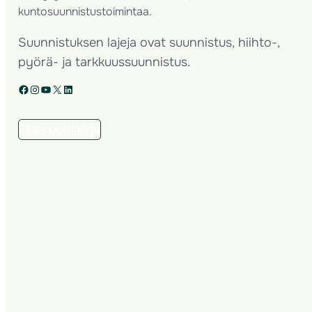
kuntosuunnistustoimintaa.
Suunnistuksen lajeja ovat suunnistus, hiihto-,
pyörä- ja tarkkuussuunnistus.
Facebook
Instagram
YouTube
X
LinkedIn
Tilaa uutiskirje