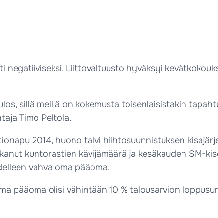
ti negatiiviseksi. Liittovaltuusto hyväksyi kevätkokouk
los, sillä meillä on kokemusta toisenlaisistakin tapahtu
taja Timo Peltola.
ionapu 2014, huono talvi hiihtosuunnistuksen kisajärjes
atkanut kuntorastien kävijämäärä ja kesäkauden SM-kiso
 edelleen vahva oma pääoma.
ä oma pääoma olisi vähintään 10 % talousarvion loppu