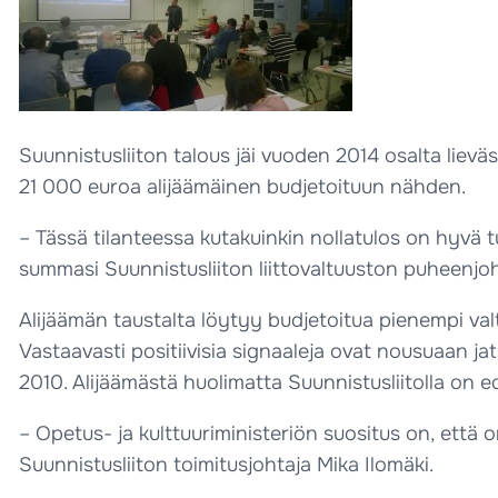
Suunnistusliiton talous jäi vuoden 2014 osalta lieväs
21 000 euroa alijäämäinen budjetoituun nähden.
– Tässä tilanteessa kutakuinkin nollatulos on hyvä tu
summasi Suunnistusliiton liittovaltuuston puheenjoh
Alijäämän taustalta löytyy budjetoitua pienempi valt
Vastaavasti positiivisia signaaleja ovat nousuaan j
2010. Alijäämästä huolimatta Suunnistusliitolla on
– Opetus- ja kulttuuriministeriön suositus on, ett
Suunnistusliiton toimitusjohtaja Mika Ilomäki.