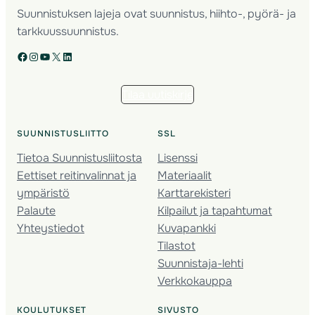
Suunnistuksen lajeja ovat suunnistus, hiihto-, pyörä- ja
tarkkuussuunnistus.
Facebook
Instagram
YouTube
X
LinkedIn
Tilaa uutiskirje
SUUNNISTUSLIITTO
SSL
Tietoa Suunnistusliitosta
Lisenssi
Eettiset reitinvalinnat ja
Materiaalit
ympäristö
Karttarekisteri
Palaute
Kilpailut ja tapahtumat
Yhteystiedot
Kuvapankki
Tilastot
Suunnistaja-lehti
Verkkokauppa
KOULUTUKSET
SIVUSTO