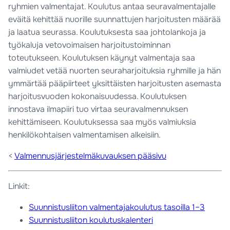
ryhmien valmentajat. Koulutus antaa seuravalmentajalle
eväitä kehittää nuorille suunnattujen harjoitusten määrää
ja laatua seurassa. Koulutuksesta saa johtolankoja ja
työkaluja vetovoimaisen harjoitustoiminnan
toteutukseen. Koulutuksen käynyt valmentaja saa
valmiudet vetää nuorten seuraharjoituksia ryhmille ja hän
ymmärtää pääpiirteet yksittäisten harjoitusten asemasta
harjoitusvuoden kokonaisuudessa. Koulutuksen
innostava ilmapiiri tuo virtaa seuravalmennuksen
kehittämiseen. Koulutuksessa saa myös valmiuksia
henkilökohtaisen valmentamisen alkeisiin.
<
Valmennusjärjestelmäkuvauksen pääsivu
Linkit:
Suunnistusliiton valmentajakoulutus tasoilla 1–3
Suunnistusliiton koulutuskalenteri