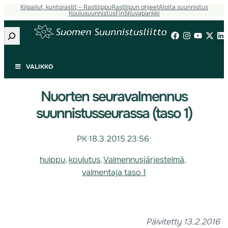
Kilpailut, kuntorastit – Rastilippu
Rastilipun ohjeet
Aloita suunnistus
Koulusuunnistus
Fin5
Kuvapankki
Etsi
VALIKKO
Nuorten seuravalmennus
suunnistusseurassa (taso 1)
PK
·
18.3.2015 23:56
·
huippu
, 
koulutus
, 
Valmennusjärjestelmä
, 
valmentaja taso 1
Päivitetty 13.2.2016