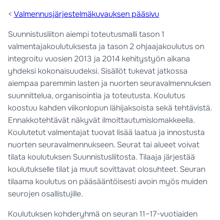
<
Valmennusjärjestelmäkuvauksen pääsivu
Suunnistusliiton aiempi toteutusmalli tason 1
valmentajakoulutuksesta ja tason 2 ohjaajakoulutus on
integroitu vuosien 2013 ja 2014 kehitystyön aikana
yhdeksi kokonaisuudeksi. Sisällöt tukevat jatkossa
aiempaa paremmin lasten ja nuorten seuravalmennuksen
suunnittelua, organisointia ja toteutusta. Koulutus
koostuu kahden viikonlopun lähijaksoista sekä tehtävistä.
Ennakkotehtävät näkyvät ilmoittautumislomakkeella.
Koulutetut valmentajat tuovat lisää laatua ja innostusta
nuorten seuravalmennukseen. Seurat tai alueet voivat
tilata koulutuksen Suunnistusliitosta. Tilaaja järjestää
koulutukselle tilat ja muut sovittavat olosuhteet. Seuran
tilaama koulutus on pääsääntöisesti avoin myös muiden
seurojen osallistujille.
Koulutuksen kohderyhmä on seuran 11–17-vuotiaiden