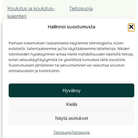
Koulutus ja koulutus­
Tietosuoja
kalenteri
Nuorison koulutukset
Hallinnoi suostumusta
Seura­kehittäminen
Valmentaja­koulutus
Parhaan kokemuksen tarjoamiseksi käytämme teknologioita, kuten
Kartoitus
evästeitä, tallentaaksemme ja/tai käyttääksemme laitetietoja. Näiden
Ratamestari
tekniikoiden hyväksyminen antaa meille mahdollisuuden käsitellä tietoja,
kuten selauskäyttäytymistä tai yksilöllisiä tunnuksia tällä sivustolla.
Suostumuksen jättäminen tai peruuttaminen voi vaikuttaa sivuston
Suomen Suunnistusliitto
© 2025 ·
· Valimotie 10, 00380 Helsinki, Finland
ominaisuuksiin ja toimintoihin.
info(a)suunnistusliitto.fi,
Rastilipun asiat
: rastilippu(a)suunnistusliitto.fi
Hyväksy
Kilpailut ja kuntorastit – Rastilippu
:::
Rastilipun ohjeet
Kiellä
RSS
Näytä asetukset
Etsi
Tietosuoja
Tietosuoja