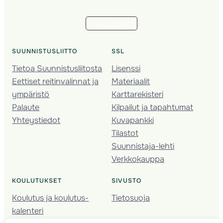
Tilaa uutiskirje
SUUNNISTUSLIITTO
SSL
Tietoa Suunnistusliitosta
Lisenssi
Eettiset reitinvalinnat ja
Materiaalit
ympäristö
Karttarekisteri
Palaute
Kilpailut ja tapahtumat
Yhteystiedot
Kuvapankki
Tilastot
Suunnistaja-lehti
Verkkokauppa
KOULUTUKSET
SIVUSTO
Koulutus ja koulutus­
Tietosuoja
kalenteri