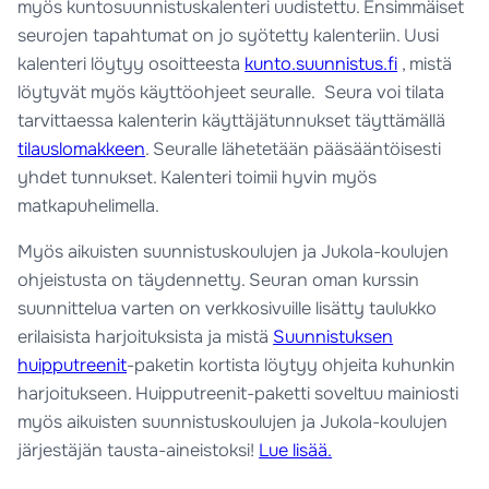
myös kuntosuunnistuskalenteri uudistettu. Ensimmäiset
seurojen tapahtumat on jo syötetty kalenteriin. Uusi
kalenteri löytyy osoitteesta
kunto.suunnistus.fi
, mistä
löytyvät myös käyttöohjeet seuralle. Seura voi tilata
tarvittaessa kalenterin käyttäjätunnukset täyttämällä
tilauslomakkeen
. Seuralle lähetetään pääsääntöisesti
yhdet tunnukset. Kalenteri toimii hyvin myös
matkapuhelimella.
Myös aikuisten suunnistuskoulujen ja Jukola-koulujen
ohjeistusta on täydennetty. Seuran oman kurssin
suunnittelua varten on verkkosivuille lisätty taulukko
erilaisista harjoituksista ja mistä
Suunnistuksen
huipputreenit
-paketin kortista löytyy ohjeita kuhunkin
harjoitukseen. Huipputreenit-paketti soveltuu mainiosti
myös aikuisten suunnistuskoulujen ja Jukola-koulujen
järjestäjän tausta-aineistoksi!
Lue lisää.