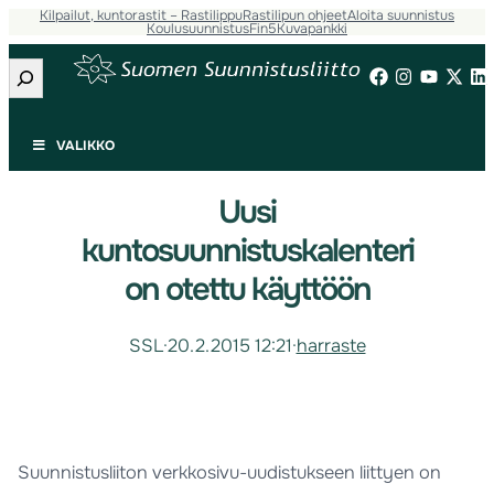
Kilpailut, kuntorastit – Rastilippu
Rastilipun ohjeet
Aloita suunnistus
Koulusuunnistus
Fin5
Kuvapankki
Etsi
VALIKKO
Uusi
kuntosuunnistuskalenteri
on otettu käyttöön
SSL
·
20.2.2015 12:21
·
harraste
Suunnistusliiton verkkosivu-uudistukseen liittyen on