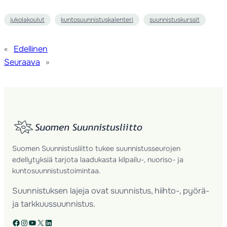
jukolakoulut
kuntosuunnistuskalenteri
suunnistuskurssit
«
Edellinen
Seuraava
»
Suomen Suunnistusliitto tukee suunnistusseurojen
edellytyksiä tarjota laadukasta kilpailu-, nuoriso- ja
kuntosuunnistustoimintaa.
Suunnistuksen lajeja ovat suunnistus, hiihto-, pyörä-
ja tarkkuussuunnistus.
Facebook
Instagram
YouTube
X
LinkedIn