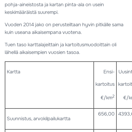
pohja-aineistosta ja kartan pinta-ala on usein
keskimääräistä suurempi.
Vuoden 2014 jako on perusteiltaan hyvin pitkälle sama
kuin useana aikaisempana vuotena.
Tuen taso karttalajeittain ja kartoitusmuodoittain oli
lähellä aikaisempien vuosien tasoa.
Kartta
Ensi-
Uusin
kartoitus
kartoi
2
€/km
€/
656,00
4393,
Suunnistus, arvokilpailukartta