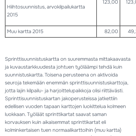
123,00
123
Hiihtosuunnistus, arvokilpailukartta
2015
Muu kartta 2015
82,00
49
Sprinttisuunnistuskartta on suuremmasta mittakaavasta
ja kuvaustarkkuudesta johtuen työläämpi tehdä kuin
suunnistuskartta. Toisena perusteena on aktivoida
seuroja tekemään enemmän sprinttisuunnistuskarttoja,
jotta lajin kilpailu- ja harjoittelupaikkoja olisi riittävästi.
Sprinttisuunnistuskartan jakoperusteissa jatkettiin
edellisen vuoden tapaan karttojen luokittelua kolmeen
luokkaan. Työläät sprinttikartat saavat saman
korvauksen kuin aikaisemmat sprinttikartat eli
kolminkertaisen tuen normaalikarttoihin (muu kartta)