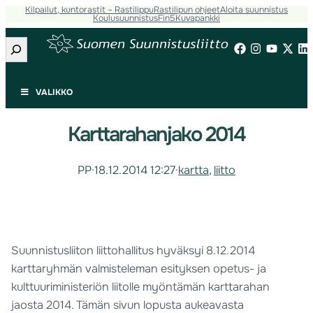
Kilpailut, kuntorastit – Rastilippu
Rastilipun ohjeet
Aloita suunnistus
Koulusuunnistus
Fin5
Kuvapankki
Etsi
VALIKKO
Karttarahanjako 2014
PP
·
18.12.2014 12:27
·
kartta
, 
liitto
Suunnistusliiton liittohallitus hyväksyi 8.12.2014
karttaryhmän valmisteleman esityksen opetus- ja
kulttuuriministeriön liitolle myöntämän karttarahan
jaosta 2014. Tämän sivun lopusta aukeavasta