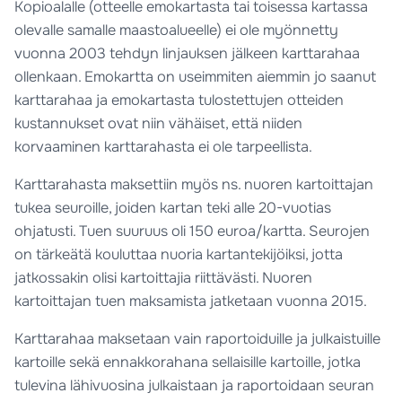
Kopioalalle (otteelle emokartasta tai toisessa kartassa
olevalle samalle maastoalueelle) ei ole myönnetty
vuonna 2003 tehdyn linjauksen jälkeen karttarahaa
ollenkaan. Emokartta on useimmiten aiemmin jo saanut
karttarahaa ja emokartasta tulostettujen otteiden
kustannukset ovat niin vähäiset, että niiden
korvaaminen karttarahasta ei ole tarpeellista.
Karttarahasta maksettiin myös ns. nuoren kartoittajan
tukea seuroille, joiden kartan teki alle 20-vuotias
ohjatusti. Tuen suuruus oli 150 euroa/kartta. Seurojen
on tärkeätä kouluttaa nuoria kartantekijöiksi, jotta
jatkossakin olisi kartoittajia riittävästi. Nuoren
kartoittajan tuen maksamista jatketaan vuonna 2015.
Karttarahaa maksetaan vain raportoiduille ja julkaistuille
kartoille sekä ennakkorahana sellaisille kartoille, jotka
tulevina lähivuosina julkaistaan ja raportoidaan seuran