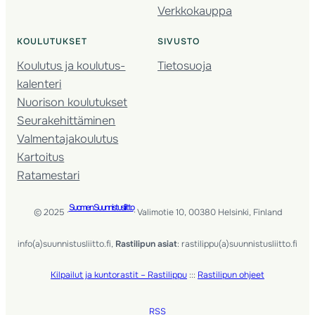
Verkkokauppa
KOULUTUKSET
SIVUSTO
Koulutus ja koulutus­
Tietosuoja
kalenteri
Nuorison koulutukset
Seura­kehittäminen
Valmentaja­koulutus
Kartoitus
Ratamestari
Suomen Suunnistusliitto
© 2025 ·
· Valimotie 10, 00380 Helsinki, Finland
info(a)suunnistusliitto.fi,
Rastilipun asiat
: rastilippu(a)suunnistusliitto.fi
Kilpailut ja kuntorastit – Rastilippu
:::
Rastilipun ohjeet
RSS