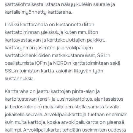
karttakohtaisesta listasta näkyy kullekin seuralle ja
kartalle myönnetty karttaraha.
Lisäksi karttarahalla on kustannettu liiton
karttatoiminnan yleiskuluja kuten mm. liiton
karttavastaavan ja karttakouluttajien palkkiot,
karttaryhmän jäsenten ja arvokilpailujen
karttatukihenkilöiden matkakustannukset, SSL:n
osallistumista IOF:n ja NORD:n karttatoimintaan sekä
SSL:n toimiston kartta-asioihin liittyvän työn
kustannuksia.
Karttaraha on jaettu karttojen pinta-alan ja
kartoitustavan (ensi- ja uusintakartoitus, ajantasaistus
ja tiedostokopio) mukaisilla perusteilla samalla tavalla
jokaiselle seuralle. Arvokilpailukarttoja tuetaan enemmän
kuin muita karttoja, koska arvokilpailukartta on yleensä
kalliimpi. Arvokilpailukartat tehdään useimmiten uudesta