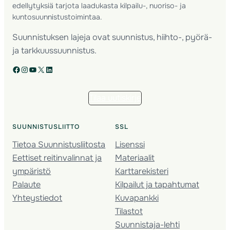
edellytyksiä tarjota laadukasta kilpailu-, nuoriso- ja
kuntosuunnistustoimintaa.
Suunnistuksen lajeja ovat suunnistus, hiihto-, pyörä-
ja tarkkuussuunnistus.
Facebook
Instagram
YouTube
X
LinkedIn
Tilaa uutiskirje
SUUNNISTUSLIITTO
SSL
Tietoa Suunnistusliitosta
Lisenssi
Eettiset reitinvalinnat ja
Materiaalit
ympäristö
Karttarekisteri
Palaute
Kilpailut ja tapahtumat
Yhteystiedot
Kuvapankki
Tilastot
Suunnistaja-lehti