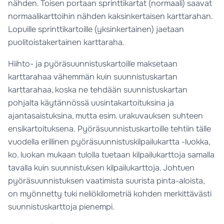
nähden. Toisen portaan sprinttikartat (normaali) saavat
normaalikarttoihin nähden kaksinkertaisen karttarahan.
Lopuille sprinttikartoille (yksinkertainen) jaetaan
puolitoistakertainen karttaraha.
Hiihto- ja pyöräsuunnistuskartoille maksetaan
karttarahaa vähemmän kuin suunnistuskartan
karttarahaa, koska ne tehdään suunnistuskartan
pohjalta käytännössä uusintakartoituksina ja
ajantasaistuksina, mutta esim. urakuvauksen suhteen
ensikartoituksena. Pyöräsuunnistuskartoille tehtiin tälle
vuodella erillinen pyöräsuunnistuskilpailukartta -luokka,
ko. luokan mukaan tulolla tuetaan kilpailukarttoja samalla
tavalla kuin suunnistuksen kilpailukarttoja. Johtuen
pyöräsuunnistuksen vaatimista suurista pinta-aloista,
on myönnetty tuki neliökilometriä kohden merkittävästi
suunnistuskarttoja pienempi.