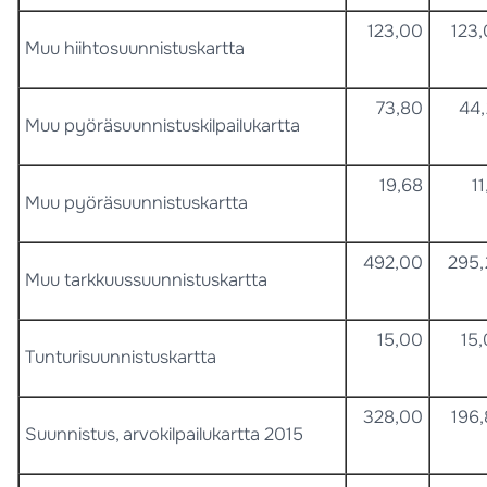
123,00
123
Muu hiihtosuunnistuskartta
73,80
44
Muu pyöräsuunnistuskilpailukartta
19,68
11
Muu pyöräsuunnistuskartta
492,00
295
Muu tarkkuussuunnistuskartta
15,00
15
Tunturisuunnistuskartta
328,00
196
Suunnistus, arvokilpailukartta 2015