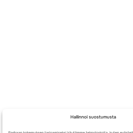
Hallinnoi suostumusta
Parhaan kokemuksen tarjoamiseksi käytämme teknologioita, kuten evästeit