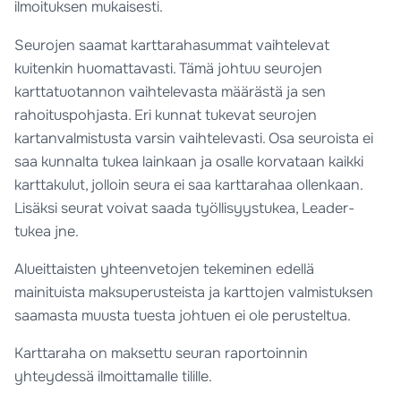
ilmoituksen mukaisesti.
Seurojen saamat karttarahasummat vaihtelevat
kuitenkin huomattavasti. Tämä johtuu seurojen
karttatuotannon vaihtelevasta määrästä ja sen
rahoituspohjasta. Eri kunnat tukevat seurojen
kartanvalmistusta varsin vaihtelevasti. Osa seuroista ei
saa kunnalta tukea lainkaan ja osalle korvataan kaikki
karttakulut, jolloin seura ei saa karttarahaa ollenkaan.
Lisäksi seurat voivat saada työllisyystukea, Leader-
tukea jne.
Alueittaisten yhteenvetojen tekeminen edellä
mainituista maksuperusteista ja karttojen valmistuksen
saamasta muusta tuesta johtuen ei ole perusteltua.
Karttaraha on maksettu seuran raportoinnin
yhteydessä ilmoittamalle tilille.