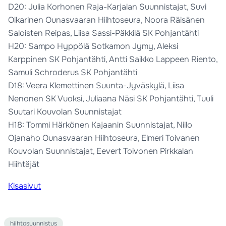
D20: Julia Korhonen Raja-Karjalan Suunnistajat, Suvi
Oikarinen Ounasvaaran Hiihtoseura, Noora Räisänen
Saloisten Reipas, Liisa Sassi-Päkkilä SK Pohjantähti
H20: Sampo Hyppölä Sotkamon Jymy, Aleksi
Karppinen SK Pohjantähti, Antti Saikko Lappeen Riento,
Samuli Schroderus SK Pohjantähti
D18: Veera Klemettinen Suunta-Jyväskylä, Liisa
Nenonen SK Vuoksi, Juliaana Näsi SK Pohjantähti, Tuuli
Suutari Kouvolan Suunnistajat
H18: Tommi Härkönen Kajaanin Suunnistajat, Niilo
Ojanaho Ounasvaaran Hiihtoseura, Elmeri Toivanen
Kouvolan Suunnistajat, Eevert Toivonen Pirkkalan
Hiihtäjät
Kisasivut
hiihtosuunnistus