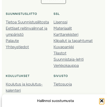
Tilaa uutiskirje
SUUNNISTUSLIITTO
SSL
Tietoa Suunnistusliitosta
Lisenssi
Eettiset reitinvalinnat ja
Materiaalit
ympäristö
Karttarekisteri
Palaute
Kilpailut ja tapahtumat
Yhteystiedot
Kuvapankki
Tilastot
Suunnistaja-lehti
Verkkokauppa
KOULUTUKSET
SIVUSTO
Koulutus ja koulutus­
Tietosuoja
kalenteri
Nuorison koulutukset
Hallinnoi suostumusta
Seura­kehittäminen