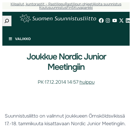
Kilpailut, kuntorastit – Rastilippu
Rastilipun ohjeet
Aloita suunnistus
Koulusuunnistus
Fin5
Kuvapankki
Etsi
VALIKKO
Joukkue Nordic Junior
Meetingiin
PK
·
17.12.2014 14:57
·
huippu
Suunnistusliitto on valinnut joukkueen Örnsköldsvikissä
17.-18. tammikuuta kisattavaan Nordic Junior Meetingiin.