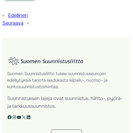
«
Edellinen
Seuraava
»
Suomen Suunnistusliitto tukee suunnistusseurojen
edellytyksiä tarjota laadukasta kilpailu-, nuoriso- ja
kuntosuunnistustoimintaa.
Suunnistuksen lajeja ovat suunnistus, hiihto-, pyörä-
ja tarkkuussuunnistus.
Facebook
Instagram
YouTube
X
LinkedIn