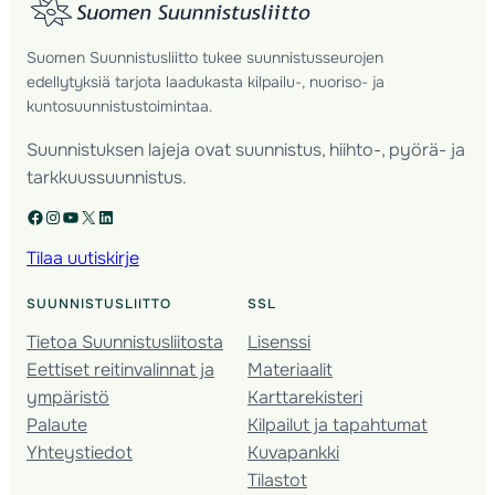
Suomen Suunnistusliitto tukee suunnistusseurojen
edellytyksiä tarjota laadukasta kilpailu-, nuoriso- ja
kuntosuunnistustoimintaa.
Suunnistuksen lajeja ovat suunnistus, hiihto-, pyörä- ja
tarkkuussuunnistus.
Facebook
Instagram
YouTube
X
LinkedIn
Tilaa uutiskirje
SUUNNISTUSLIITTO
SSL
Tietoa Suunnistusliitosta
Lisenssi
Eettiset reitinvalinnat ja
Materiaalit
ympäristö
Karttarekisteri
Palaute
Kilpailut ja tapahtumat
Yhteystiedot
Kuvapankki
Tilastot