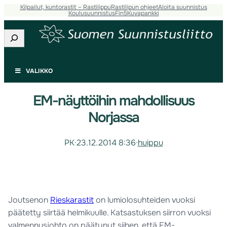
Kilpailut, kuntorastit – Rastilippu
Rastilipun ohjeet
Aloita suunnistus
Koulusuunnistus
Fin5
Kuvapankki
Etsi
VALIKKO
EM-näyttöihin mahdollisuus
Norjassa
PK
·
23.12.2014 8:36
·
huippu
Joutsenon
Rieskarastit
on lumiolosuhteiden vuoksi
päätetty siirtää helmikuulle. Katsastuksen siirron vuoksi
valmennusjohto on päätynyt siihen, että EM-