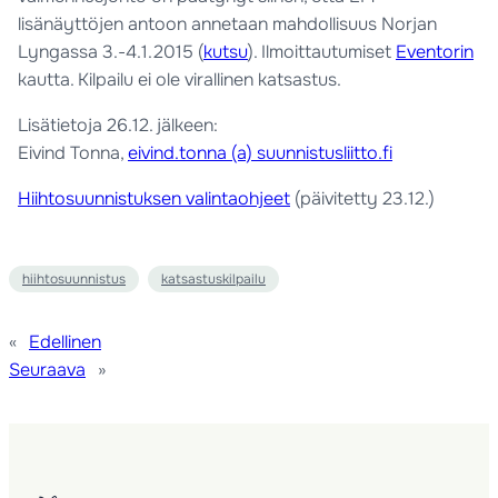
lisänäyttöjen antoon annetaan mahdollisuus Norjan
Lyngassa 3.-4.1.2015 (
kutsu
). Ilmoittautumiset
Eventorin
kautta. Kilpailu ei ole virallinen katsastus.
Lisätietoja 26.12. jälkeen:
Eivind Tonna,
eivind.tonna (a) suunnistusliitto.fi
Hiihtosuunnistuksen valintaohjeet
(päivitetty 23.12.)
hiihtosuunnistus
katsastuskilpailu
«
Edellinen
Seuraava
»