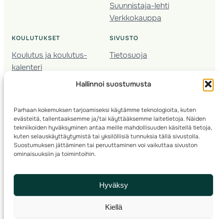
Suunnistaja-lehti
Verkkokauppa
KOULUTUKSET
SIVUSTO
Koulutus ja koulutus­
Tietosuoja
kalenteri
Nuorison koulutukset
Hallinnoi suostumusta
Seura­kehittäminen
Valmentaja­koulutus
Parhaan kokemuksen tarjoamiseksi käytämme teknologioita, kuten
Kartoitus
evästeitä, tallentaaksemme ja/tai käyttääksemme laitetietoja. Näiden
Ratamestari
tekniikoiden hyväksyminen antaa meille mahdollisuuden käsitellä tietoja,
kuten selauskäyttäytymistä tai yksilöllisiä tunnuksia tällä sivustolla.
Suostumuksen jättäminen tai peruuttaminen voi vaikuttaa sivuston
Suomen Suunnistusliitto
© 2025 ·
· Valimotie 10, 00380 Helsinki, Finland
ominaisuuksiin ja toimintoihin.
info(a)suunnistusliitto.fi,
Rastilipun asiat
: rastilippu(a)suunnistusliitto.fi
Hyväksy
Kilpailut ja kuntorastit – Rastilippu
:::
Rastilipun ohjeet
Kiellä