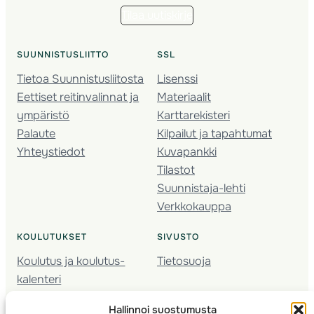
Tilaa uutiskirje
SUUNNISTUSLIITTO
SSL
Tietoa Suunnistusliitosta
Lisenssi
Eettiset reitinvalinnat ja
Materiaalit
ympäristö
Karttarekisteri
Palaute
Kilpailut ja tapahtumat
Yhteystiedot
Kuvapankki
Tilastot
Suunnistaja-lehti
Verkkokauppa
KOULUTUKSET
SIVUSTO
Koulutus ja koulutus­
Tietosuoja
kalenteri
Nuorison koulutukset
Hallinnoi suostumusta