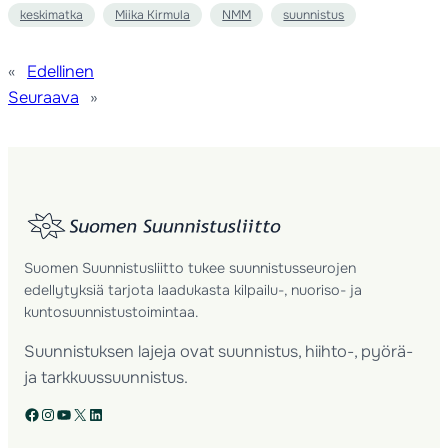
keskimatka
Miika Kirmula
NMM
suunnistus
«
Edellinen
Seuraava
»
Suomen Suunnistusliitto tukee suunnistusseurojen
edellytyksiä tarjota laadukasta kilpailu-, nuoriso- ja
kuntosuunnistustoimintaa.
Suunnistuksen lajeja ovat suunnistus, hiihto-, pyörä-
ja tarkkuussuunnistus.
Facebook
Instagram
YouTube
X
LinkedIn