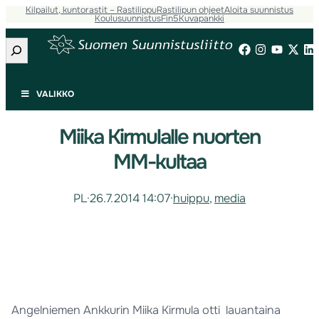
Kilpailut, kuntorastit – Rastilippu
Rastilipun ohjeet
Aloita suunnistus
Koulusuunnistus
Fin5
Kuvapankki
Etsi
VALIKKO
Miika Kirmulalle nuorten
MM-kultaa
PL
·
26.7.2014 14:07
·
huippu
, 
media
Angelniemen Ankkurin Miika Kirmula otti lauantaina