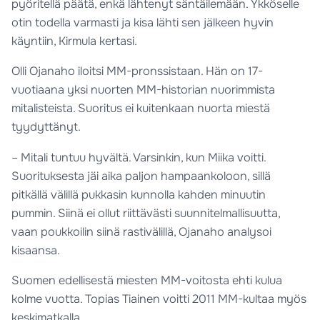
pyöritellä päätä, enkä lähtenyt säntäilemään. Ykköselle
otin todella varmasti ja kisa lähti sen jälkeen hyvin
käyntiin, Kirmula kertasi.
Olli Ojanaho iloitsi MM-pronssistaan. Hän on 17-
vuotiaana yksi nuorten MM-historian nuorimmista
mitalisteista. Suoritus ei kuitenkaan nuorta miestä
tyydyttänyt.
– Mitali tuntuu hyvältä. Varsinkin, kun Miika voitti.
Suorituksesta jäi aika paljon hampaankoloon, sillä
pitkällä välillä pukkasin kunnolla kahden minuutin
pummin. Siinä ei ollut riittävästi suunnitelmallisuutta,
vaan poukkoilin siinä rastivälillä, Ojanaho analysoi
kisaansa.
Suomen edellisestä miesten MM-voitosta ehti kulua
kolme vuotta. Topias Tiainen voitti 2011 MM-kultaa myös
keskimatkalla.