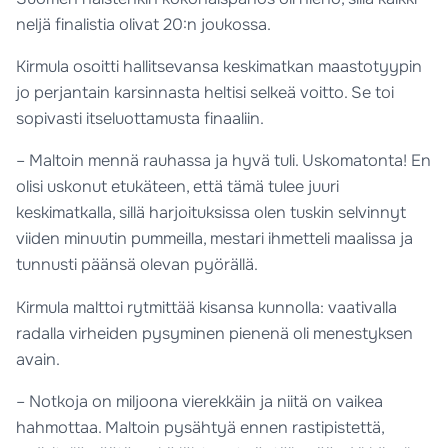
neljä finalistia olivat 20:n joukossa.
Kirmula osoitti hallitsevansa keskimatkan maastotyypin
jo perjantain karsinnasta heltisi selkeä voitto. Se toi
sopivasti itseluottamusta finaaliin.
– Maltoin mennä rauhassa ja hyvä tuli. Uskomatonta! En
olisi uskonut etukäteen, että tämä tulee juuri
keskimatkalla, sillä harjoituksissa olen tuskin selvinnyt
viiden minuutin pummeilla, mestari ihmetteli maalissa ja
tunnusti päänsä olevan pyörällä.
Kirmula malttoi rytmittää kisansa kunnolla: vaativalla
radalla virheiden pysyminen pienenä oli menestyksen
avain.
– Notkoja on miljoona vierekkäin ja niitä on vaikea
hahmottaa. Maltoin pysähtyä ennen rastipistettä,