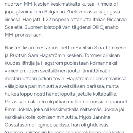
nuorten MM-kisojen keskimatkalta kultaa. Kirmula oli
jopa ylivoimainen Bulgarian Zheleznicassa käydyssä
kisassa. Hän jätti 1.22 hopeaa ottanutta Italian Riccardo
Scaletia. Suomen loistopäivän täydensi Olli Ojanaho
MM-pronssillaan.
Naisten kisan mestaruus jaettiin Sveitsin Sina Tommerin
ja Ruotsin Sara Hagströmin kesken. Tommer oli kisan
kuudes lähtijä ja Hagström puolestaan kolmanneksi
viimeinen, joten sveitsiläinen joutui jännittämään
mestaruuttaan pitkän tovin. Hagström oli ensimmäisissä
väliajoissa pari minuuttia sveitsiläisen perässä, mutta
huikea loppu nosti hänet lopulta jaetulle kultapallille.
Paras suomalainen oli pitkän matkan pronssia napannut
Emmi Jokela, joka oli keskimatkalla seitsemäs. Jokela jäi
kärkikaksikolle kolmisen minuuttia. Myös Jannina
Gustafsson oli kymppisakissa, hän oli yhdeksäs.
Suomen naistenkin kokonaispanos oli hieno, sillä kaikki