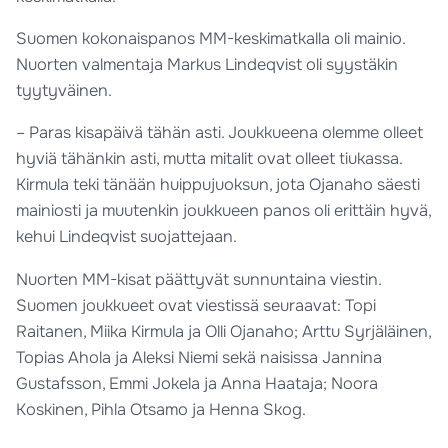
Suomen kokonaispanos MM-keskimatkalla oli mainio.
Nuorten valmentaja Markus Lindeqvist oli syystäkin
tyytyväinen.
– Paras kisapäivä tähän asti. Joukkueena olemme olleet
hyviä tähänkin asti, mutta mitalit ovat olleet tiukassa.
Kirmula teki tänään huippujuoksun, jota Ojanaho säesti
mainiosti ja muutenkin joukkueen panos oli erittäin hyvä,
kehui Lindeqvist suojattejaan.
Nuorten MM-kisat päättyvät sunnuntaina viestin.
Suomen joukkueet ovat viestissä seuraavat: Topi
Raitanen, Miika Kirmula ja Olli Ojanaho; Arttu Syrjäläinen,
Topias Ahola ja Aleksi Niemi sekä naisissa Jannina
Gustafsson, Emmi Jokela ja Anna Haataja; Noora
Koskinen, Pihla Otsamo ja Henna Skog.