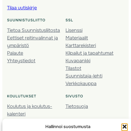
Tilaa uutiskirje
SUUNNISTUSLIITTO
SSL
Tietoa Suunnistusliitosta
Lisenssi
Eettiset reitinvalinnat ja
Materiaalit
ympäristö
Karttarekisteri
Palaute
Kilpailut ja tapahtumat
Yhteystiedot
Kuvapankki
Tilastot
Suunnistaja-lehti
Verkkokauppa
KOULUTUKSET
SIVUSTO
Koulutus ja koulutus­
Tietosuoja
kalenteri
Nuorison koulutukset
Hallinnoi suostumusta
Seura­kehittäminen