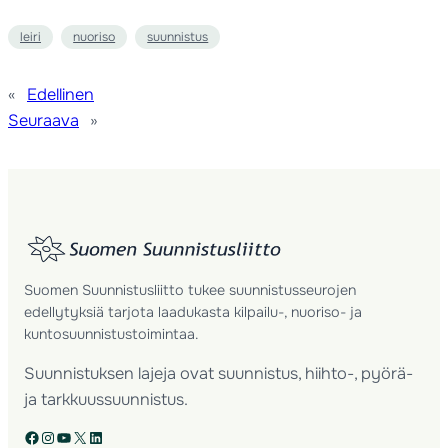
leiri
nuoriso
suunnistus
«
Edellinen
Seuraava
»
Suomen Suunnistusliitto tukee suunnistusseurojen
edellytyksiä tarjota laadukasta kilpailu-, nuoriso- ja
kuntosuunnistustoimintaa.
Suunnistuksen lajeja ovat suunnistus, hiihto-, pyörä-
ja tarkkuussuunnistus.
Facebook
Instagram
YouTube
X
LinkedIn