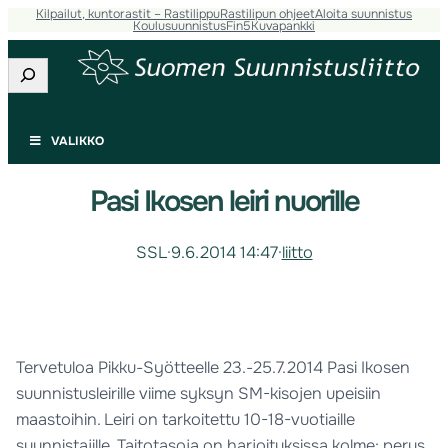
Kilpailut, kuntorastit – Rastilippu
Rastilipun ohjeet
Aloita suunnistus
Koulusuunnistus
Fin5
Kuvapankki
Etsi
VALIKKO
Pasi Ikosen leiri nuorille
SSL
·
9.6.2014 14:47
·
liitto
Tervetuloa Pikku-Syötteelle 23.-25.7.2014 Pasi Ikosen
suunnistusleirille viime syksyn SM-kisojen upeisiin
maastoihin. Leiri on tarkoitettu 10-18-vuotiaille
suunnistajille. Taitotasoja on harjoituksissa kolme: perus,