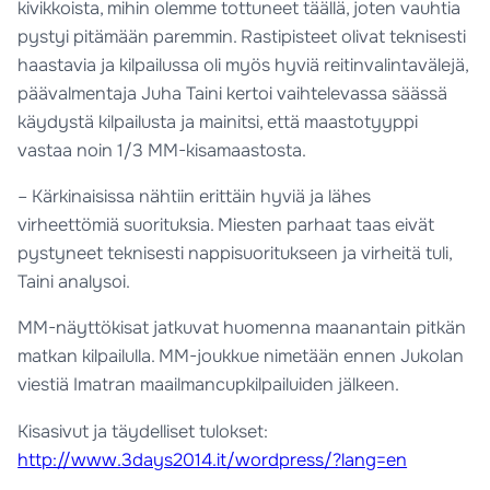
kivikkoista, mihin olemme tottuneet täällä, joten vauhtia
pystyi pitämään paremmin. Rastipisteet olivat teknisesti
haastavia ja kilpailussa oli myös hyviä reitinvalintavälejä,
päävalmentaja Juha Taini kertoi vaihtelevassa säässä
käydystä kilpailusta ja mainitsi, että maastotyyppi
vastaa noin 1/3 MM-kisamaastosta.
– Kärkinaisissa nähtiin erittäin hyviä ja lähes
virheettömiä suorituksia. Miesten parhaat taas eivät
pystyneet teknisesti nappisuoritukseen ja virheitä tuli,
Taini analysoi.
MM-näyttökisat jatkuvat huomenna maanantain pitkän
matkan kilpailulla. MM-joukkue nimetään ennen Jukolan
viestiä Imatran maailmancupkilpailuiden jälkeen.
Kisasivut ja täydelliset tulokset:
http://www.3days2014.it/wordpress/?lang=en