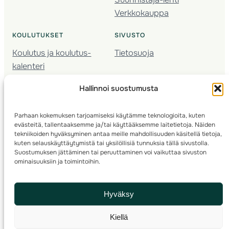
Verkkokauppa
KOULUTUKSET
SIVUSTO
Koulutus ja koulutus­
Tietosuoja
kalenteri
Nuorison koulutukset
Hallinnoi suostumusta
Seura­kehittäminen
Valmentaja­koulutus
Parhaan kokemuksen tarjoamiseksi käytämme teknologioita, kuten
Kartoitus
evästeitä, tallentaaksemme ja/tai käyttääksemme laitetietoja. Näiden
Ratamestari
tekniikoiden hyväksyminen antaa meille mahdollisuuden käsitellä tietoja,
kuten selauskäyttäytymistä tai yksilöllisiä tunnuksia tällä sivustolla.
Suostumuksen jättäminen tai peruuttaminen voi vaikuttaa sivuston
Suomen Suunnistusliitto
© 2025 ·
· Valimotie 10, 00380 Helsinki, Finland
ominaisuuksiin ja toimintoihin.
info(a)suunnistusliitto.fi,
Rastilipun asiat
: rastilippu(a)suunnistusliitto.fi
Hyväksy
Kilpailut ja kuntorastit – Rastilippu
:::
Rastilipun ohjeet
Kiellä