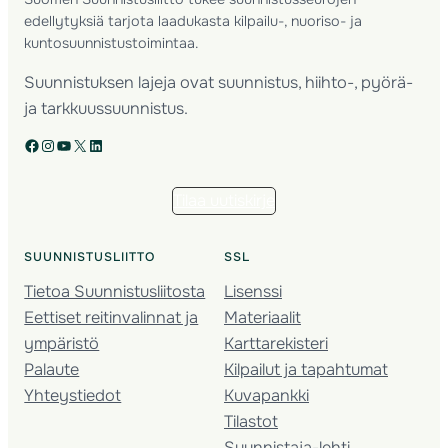
edellytyksiä tarjota laadukasta kilpailu-, nuoriso- ja
kuntosuunnistustoimintaa.
Suunnistuksen lajeja ovat suunnistus, hiihto-, pyörä-
ja tarkkuussuunnistus.
Facebook
Instagram
YouTube
X
LinkedIn
Tilaa uutiskirje
SUUNNISTUSLIITTO
SSL
Tietoa Suunnistusliitosta
Lisenssi
Eettiset reitinvalinnat ja
Materiaalit
ympäristö
Karttarekisteri
Palaute
Kilpailut ja tapahtumat
Yhteystiedot
Kuvapankki
Tilastot
Suunnistaja-lehti