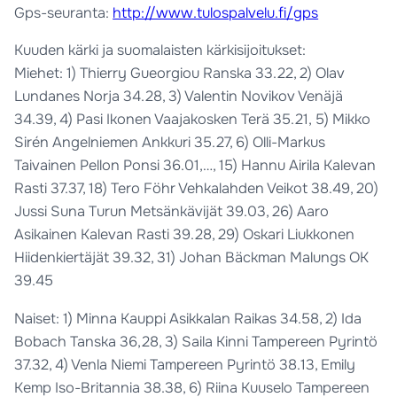
Gps-seuranta:
http://www.tulospalvelu.fi/gps
Kuuden kärki ja suomalaisten kärkisijoitukset:
Miehet: 1) Thierry Gueorgiou Ranska 33.22, 2) Olav
Lundanes Norja 34.28, 3) Valentin Novikov Venäjä
34.39, 4) Pasi Ikonen Vaajakosken Terä 35.21, 5) Mikko
Sirén Angelniemen Ankkuri 35.27, 6) Olli-Markus
Taivainen Pellon Ponsi 36.01,…, 15) Hannu Airila Kalevan
Rasti 37.37, 18) Tero Föhr Vehkalahden Veikot 38.49, 20)
Jussi Suna Turun Metsänkävijät 39.03, 26) Aaro
Asikainen Kalevan Rasti 39.28, 29) Oskari Liukkonen
Hiidenkiertäjät 39.32, 31) Johan Bäckman Malungs OK
39.45
Naiset: 1) Minna Kauppi Asikkalan Raikas 34.58, 2) Ida
Bobach Tanska 36,28, 3) Saila Kinni Tampereen Pyrintö
37.32, 4) Venla Niemi Tampereen Pyrintö 38.13, Emily
Kemp Iso-Britannia 38.38, 6) Riina Kuuselo Tampereen