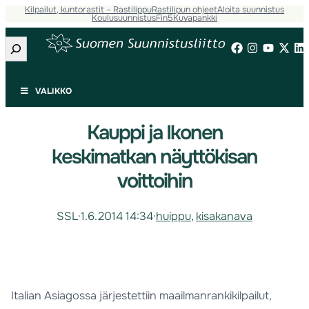
Kilpailut, kuntorastit – Rastilippu
Rastilipun ohjeet
Aloita suunnistus
Koulusuunnistus
Fin5
Kuvapankki
Etsi
VALIKKO
Kauppi ja Ikonen
keskimatkan näyttökisan
voittoihin
SSL
·
1.6.2014 14:34
·
huippu
, 
kisakanava
Italian Asiagossa järjestettiin maailmanrankikilpailut,