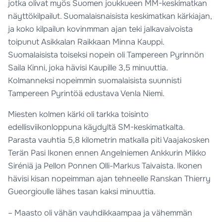
jotka olivat myös Suomen joukkueen MM-keskimatkan
näyttökilpailut. Suomalaisnaisista keskimatkan kärkiajan,
ja koko kilpailun kovinmman ajan teki jalkavaivoista
toipunut Asikkalan Raikkaan Minna Kauppi.
Suomalaisista toiseksi nopein oli Tampereen Pyrinnön
Saila Kinni, joka hävisi Kaupille 3,5 minuuttia.
Kolmanneksi nopeimmin suomalaisista suunnisti
Tampereen Pyrintöä edustava Venla Niemi.
Miesten kolmen kärki oli tarkka toisinto
edellisviikonloppuna käydyltä SM-keskimatkalta.
Parasta vauhtia 5,8 kilometrin matkalla piti Vaajakosken
Terän Pasi Ikonen ennen Angelniemen Ankkurin Mikko
Siréniä ja Pellon Ponnen Olli-Markus Taivaista. Ikonen
hävisi kisan nopeimman ajan tehneelle Ranskan Thierry
Gueorgioulle lähes tasan kaksi minuuttia.
– Maasto oli vähän vauhdikkaampaa ja vähemmän