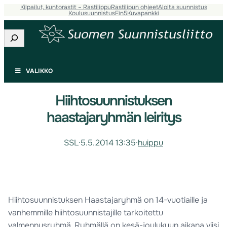
Kilpailut, kuntorastit – Rastilippu
Rastilipun ohjeet
Aloita suunnistus
Koulusuunnistus
Fin5
Kuvapankki
Etsi
VALIKKO
Hiihtosuunnistuksen
haastajaryhmän leiritys
SSL
·
5.5.2014 13:35
·
huippu
Hiihtosuunnistuksen Haastajaryhmä on 14-vuotiaille ja
vanhemmille hiihtosuunnistajille tarkoitettu
valmennusryhmä. Ryhmällä on kesä-joulukuun aikana viisi