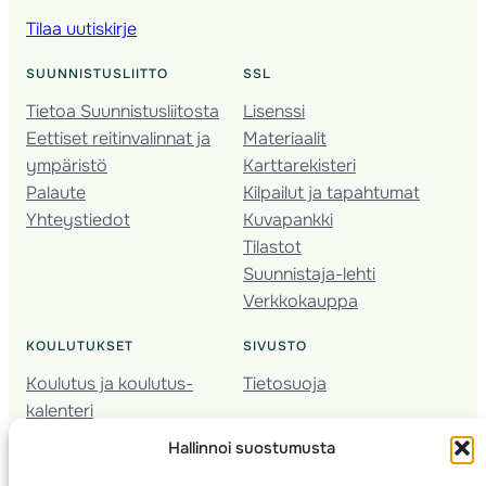
Tilaa uutiskirje
SUUNNISTUSLIITTO
SSL
Tietoa Suunnistusliitosta
Lisenssi
Eettiset reitinvalinnat ja
Materiaalit
ympäristö
Karttarekisteri
Palaute
Kilpailut ja tapahtumat
Yhteystiedot
Kuvapankki
Tilastot
Suunnistaja-lehti
Verkkokauppa
KOULUTUKSET
SIVUSTO
Koulutus ja koulutus­
Tietosuoja
kalenteri
Nuorison koulutukset
Hallinnoi suostumusta
Seura­kehittäminen