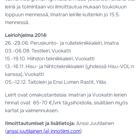
leiriä ja toimintaan voi ilmoittautua mukaan toukokuun
loppuun mennessä, Imatran leirille kuitenkin jo 15.5.
mennessä.
Leiriohjelma 2014:
26.-29.06. Peruskunto- ja rullatekniikkaleiri, Imatra
03.-06.08. Testileiri, Vuokatti
15.-19.10. Hiihdon tekniikkaleiri, Vuokatti
13.-16.11. Hisu- ja hiihtotekniikkaleiri (yhdessä Hisu-VOL:n
kanssa), Vuokatti
05.-12.12. Taitoleiri ja Ensi Lumen Rastit, Ylläs
Leirit ovat omakustanteisia. Imatran ja Vuokatin leirien
hinnat ovat 65-70 €/vrk täysihoidolla, sisältäen myös
kartat ja valmennuksen.
Ilmoittautumiset ja lisätietoja:
Anssi Juutilainen
(
anssi.juutilainen (a) innotiimi.com
)