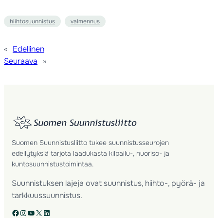
hiihtosuunnistus
valmennus
«
Edellinen
Seuraava
»
Suomen Suunnistusliitto tukee suunnistusseurojen
edellytyksiä tarjota laadukasta kilpailu-, nuoriso- ja
kuntosuunnistustoimintaa.
Suunnistuksen lajeja ovat suunnistus, hiihto-, pyörä- ja
tarkkuussuunnistus.
Facebook
Instagram
YouTube
X
LinkedIn