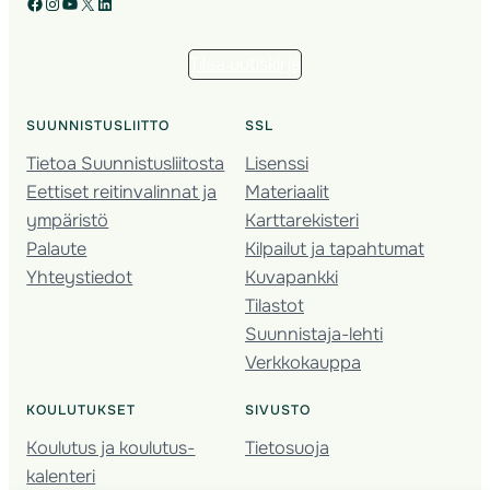
Facebook
Instagram
YouTube
X
LinkedIn
Tilaa uutiskirje
SUUNNISTUSLIITTO
SSL
Tietoa Suunnistusliitosta
Lisenssi
Eettiset reitinvalinnat ja
Materiaalit
ympäristö
Karttarekisteri
Palaute
Kilpailut ja tapahtumat
Yhteystiedot
Kuvapankki
Tilastot
Suunnistaja-lehti
Verkkokauppa
KOULUTUKSET
SIVUSTO
Koulutus ja koulutus­
Tietosuoja
kalenteri