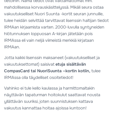
tietoihin. Nämä tiedot ovat välttämättömät mm.
mahdollisessa korvauskäsittelyssä. Mikäli seura ostaa
vakuutukselliset Nuori Suunta -kortit seuran junnuille,
tulee heidän selvittää tarvittavat lisenssin haltijan tiedot
IRMAan kirjaamista varten. 2000-luvulla syntyneiden
hlötunnuksen loppuosan A-kirjan jätetään pois
IRMAssa eli vain neljä viimeistä merkkiä kirjataan
IRMAan.
Jotta kaikki lisenssin maksaneet (vakuutukselliset ja
vakuutuksettomat) saisivat
etuja sisältävän
CompasCard tai NuoriSuunta –kortin kotiin,
tulee
IRMAssa olla täydelliset osoitetiedot!
Vahinko ei tule kello kaulassa ja harmittomaltakin
näyttävän tapaturman hoitokulut saattavat nousta
yllättävän suuriksi, joten suunnistuksen kattava
vakuutus kannattaa hoitaa ajoissa kuntoon!