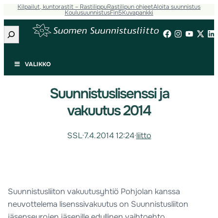
Kilpailut, kuntorastit – Rastilippu
Rastilipun ohjeet
Aloita suunnistus
Koulusuunnistus
Fin5
Kuvapankki
Etsi
VALIKKO
Suunnistuslisenssi ja
vakuutus 2014
SSL
·
7.4.2014 12:24
·
liitto
Suunnistusliiton vakuutusyhtiö Pohjolan kanssa
neuvottelema lisenssivakuutus on Suunnistusliiton
jäsenseurojen jäsenille edullinen vaihtoehto