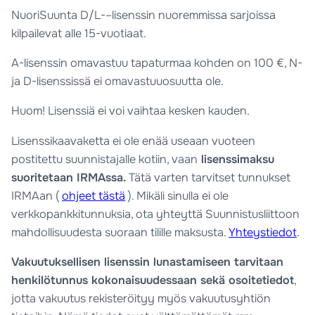
NuoriSuunta D/L-–lisenssin nuoremmissa sarjoissa
kilpailevat alle 15-vuotiaat.
A-lisenssin omavastuu tapaturmaa kohden on 100 €, N-
ja D-lisenssissä ei omavastuuosuutta ole.
Huom! Lisenssiä ei voi vaihtaa kesken kauden.
Lisenssikaavaketta ei ole enää useaan vuoteen
postitettu suunnistajalle kotiin, vaan
lisenssimaksu
suoritetaan IRMAssa.
Tätä varten tarvitset tunnukset
IRMAan (
ohjeet tästä
). Mikäli sinulla ei ole
verkkopankkitunnuksia, ota yhteyttä Suunnistusliittoon
mahdollisuudesta suoraan tilille maksusta.
Yhteystiedot
.
Vakuutuksellisen lisenssin lunastamiseen tarvitaan
henkilötunnus kokonaisuudessaan sekä osoitetiedot
,
jotta vakuutus rekisteröityy myös vakuutusyhtiön