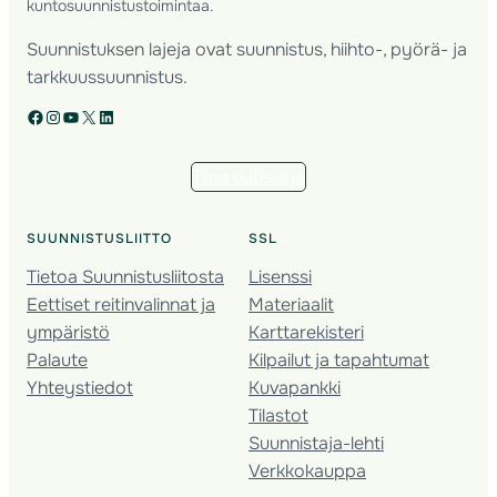
kuntosuunnistustoimintaa.
Suunnistuksen lajeja ovat suunnistus, hiihto-, pyörä- ja
tarkkuussuunnistus.
Facebook
Instagram
YouTube
X
LinkedIn
Tilaa uutiskirje
SUUNNISTUSLIITTO
SSL
Tietoa Suunnistusliitosta
Lisenssi
Eettiset reitinvalinnat ja
Materiaalit
ympäristö
Karttarekisteri
Palaute
Kilpailut ja tapahtumat
Yhteystiedot
Kuvapankki
Tilastot
Suunnistaja-lehti
Verkkokauppa