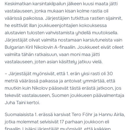
Keskimatkan karsintakilpailun jälkeen kuusi maata jätti
vastalauseen, jonka mukaan kisan kolme rastia oli
väärissä paikoissa. Järjestäjien tutkittua rastien sijainnit,
he esittivät illan joukkueenjohtajien kokouksessa
alustavien tulosten vahvistamista yhdellä muutoksella.
Järjestäjät olivat valmiita nostamaan karsiutuneista vain
Bulgarian Kiril Nikolovin A-finaaliin. Joukkueet eivät olleet
valmiita tähän ratkaisuun, vaan moni maa jätti
vastalauseen, joten asian käsittely jatkuu vielä.
– Järjestäjät myönsivät, että 1. erän yksi rasti oli 30
metriä väärässä paikassa ja antoivat ymmärtää, että
muutkin kuin Nikolov pääsevät tästä erästä jatkoon, jos
tekevät vastalauseen, Suomen joukkueen päävalmentaja
Juha Taini kertoi.
Suomalaisista 1. erässä karsivat Tero Föhr ja Hannu Airila,
jotka molemmat selvisivät 17 parhaan joukkoon eli
finaaliin. Lisäksi järjestäjät myönsivät, että kaikkien