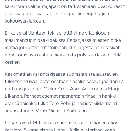
karsintaan valmentajapartion tarkistamaan, ovatko rastit
oikeissa paikoissa, Taini kertoi joukkueenjohtajien
kokouksen jälkeen.
Erikoiseksi tilanteen teki se, että viime viikonlopun
maailmancupin osakilpalussa Espanjassa miesten pitkä
matka jouduttiin mitätöimään, kun järjestäjät keräsivät
epähuomiossa rasteja maastosta pois, kun kisa oli vielä
kesken.
Keskimatkan karsintakisassa suomalaisista alustavien
tulosten mukaa jäivät eristään finaaliin selviytyneiden 17
parhaan joukosta Mikko Sirén, Aaro Asikainen ja Marjo
Liikanen. Parhaat asemat maanantain finaaliin hankki
eränsä toiseksi tullut Tero Föhr ja naisista viidenneksi
suunnistaneet Venla Niemi ja Saila Kinni.
Perjantaina EM-kisoissa suunnistetaan pitkän matkan
karsinta. Suomalaisista Hannu Airila ei starttaa, vaan