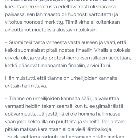
karsintaerien viitoitusta edeltävä rasti oli väärässä
paikassa, sen lähimaasto oli huonosti kartoitettu ja
viitoitus huonosti merkitty. Tämä virhe ei kuitenkaan
aiheuttanut muutoksia alustaviin tuloksiin.
– Suomi teki tästä virheestä vastalauseen ja vaati, että
kaikki suomalaiset pitää nostaa finaaliin. Virallisia tuloksia
ei vielä ole, ja vasta protestikierroksen jälkeen tiedetään,
ketkä pääsevät maanantain finaaliin, arvioi Taini.
Hän muistutti, että tilanne on urheilijoiden kannalta
erittäin harmittava.
– Tilanne on urheilijoiden kannalta sääli, ja vaikuttaa
varmasti heidän tekemiseensä, kun tulee ylimääräistä
epävarmuutta. Järjestäjillä ei ole homma hallinnassa,
vaan joka sektorilla on puutteita ja virheitä. Perjantain
pitkän matkan karsintaan ei ole vielä lähtöaikoja.
Joukkueet jopa tarjoutuivat antamaan pitkän matkan