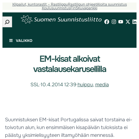
Kilpailut, kuntorastit – Rastilippu
Rastilipun ohjeet
Aloita suunnistus
Koulusuunnistus
Fin5
Kuvapankki
Etsi
VALIKKO
EM-kisat alkoivat
vastalausekarusellilla
SSL
·
10.4.2014 12:39
·
huippu
, 
media
Suunnistuksen EM-kisat Portugalissa saivat torstaina ei-
toivotun alun, kun ensimmäisen kisapäivän tuloksista ei
päästy yksimielisyyteen iltamyöhään mennessä.