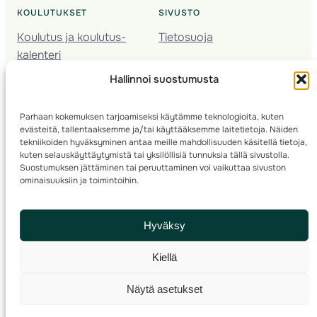
KOULUTUKSET
SIVUSTO
Koulutus ja koulutus­
Tietosuoja
kalenteri
Nuorison koulutukset
Hallinnoi suostumusta
Seura­kehittäminen
Valmentaja­koulutus
Parhaan kokemuksen tarjoamiseksi käytämme teknologioita, kuten
Kartoitus
evästeitä, tallentaaksemme ja/tai käyttääksemme laitetietoja. Näiden
Ratamestari
tekniikoiden hyväksyminen antaa meille mahdollisuuden käsitellä tietoja,
kuten selauskäyttäytymistä tai yksilöllisiä tunnuksia tällä sivustolla.
Suostumuksen jättäminen tai peruuttaminen voi vaikuttaa sivuston
Suomen Suunnistusliitto
© 2025 ·
· Valimotie 10, 00380 Helsinki, Finland
ominaisuuksiin ja toimintoihin.
info(a)suunnistusliitto.fi,
Rastilipun asiat
: rastilippu(a)suunnistusliitto.fi
Hyväksy
Kilpailut ja kuntorastit – Rastilippu
:::
Rastilipun ohjeet
Kiellä
RSS
Näytä asetukset
Etsi